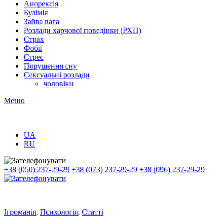
Анорексія
Булімія
Зайва вага
Розлади харчової поведінки (РХП)
Страх
Фобії
Стрес
Порушення сну
Сексуальні розлади
чоловіки
Меню
UA
RU
+38 (050) 237-29-29
+38 (073) 237-29-29
+38 (096) 237-29-29
Ігроманія
,
Психологія
,
Статті