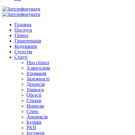
Головна
Послуги
Гіпноз
Гіпнотерапія
Кодування
Сугестія
Статті
Про гіпноз
Алкоголізм
Ігроманія
Залежності
Депресія
Тривоги
Обсесії
Страхи
Неврози
Стрес
Анорексія
Булімія
РХП
Інсомнія