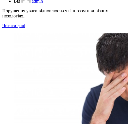
Від
admin
Порушення уваги відновлюється гіпнозом при різних
нозологіях...
Читати далі