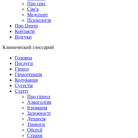
Про секс
Сім’я
Медспорт
Психологія
Про Центр
Контакти
Відгуки
Клинический глоссарий
Головна
Послуги
Гіпноз
Гіпнотерапія
Кодування
Сугестія
Статті
Про гіпноз
Алкоголізм
Ігроманія
Залежності
Депресія
Тривоги
Обсесії
Страхи