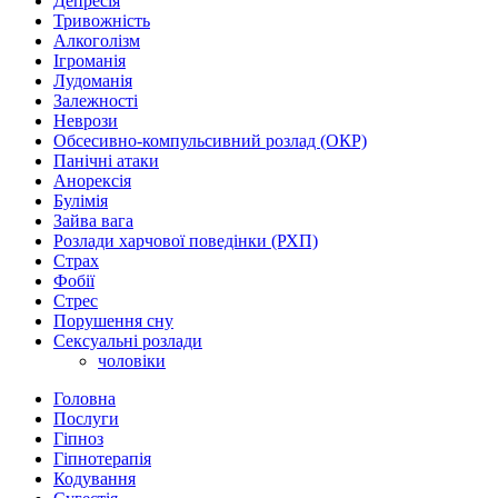
Депресія
Тривожність
Алкоголізм
Ігроманія
Лудоманія
Залежності
Неврози
Обсесивно-компульсивний розлад (ОКР)
Панічні атаки
Анорексія
Булімія
Зайва вага
Розлади харчової поведінки (РХП)
Страх
Фобії
Стрес
Порушення сну
Сексуальні розлади
чоловіки
Головна
Послуги
Гіпноз
Гіпнотерапія
Кодування