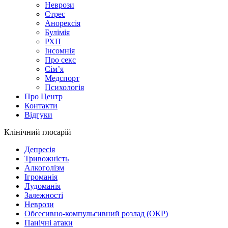
Неврози
Стрес
Анорексія
Булімія
РХП
Інсомнія
Про секс
Сім’я
Медспорт
Психологія
Про Центр
Контакти
Відгуки
Клінічний глосарій
Депресія
Тривожність
Алкоголізм
Ігроманія
Лудоманія
Залежності
Неврози
Обсесивно-компульсивний розлад (ОКР)
Панічні атаки