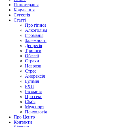
Гіпнотерапія
Кодування
Сугестія
Статті
Про гіпноз
Алкоголізм
Ігроманія
Залежності
Депресія
Тривоги
Обсесії
Страхи
Неврози
Стрес
Анорексія
Булімія
РХП
Інсомнія
Про секс
Сім’я
Медспорт
Психологія
Про Центр
Контакти