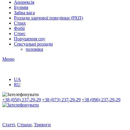
Анорексія
Булімія
Зайва вага
Розлади харчової поведінки (РХП)
Страх
Фобії
Стрес
Порушення сну
Сексуальні розлади
чоловіки
Меню
UA
RU
+38 (050) 237-29-29
+38 (073) 237-29-29
+38 (096) 237-29-29
Статті
,
Страхи
,
Тривоги