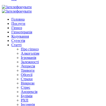
Головна
Послуги
Гіпноз
Гіпнотерапія
Кодування
Сугестія
Статті
Про гіпноз
Алкоголізм
Ігроманія
Залежності
Депресія
Тривоги
Обсесії
Страхи
Неврози
Стрес
Анорексія
Булімія
РХП
Інсомнія