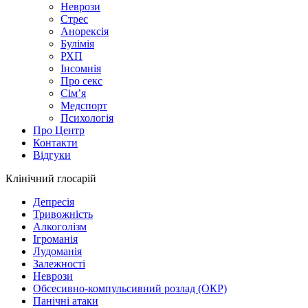
Неврози
Стрес
Анорексія
Булімія
РХП
Інсомнія
Про секс
Сім’я
Медспорт
Психологія
Про Центр
Контакти
Відгуки
Клінічний глосарій
Депресія
Тривожність
Алкоголізм
Ігроманія
Лудоманія
Залежності
Неврози
Обсесивно-компульсивний розлад (ОКР)
Панічні атаки