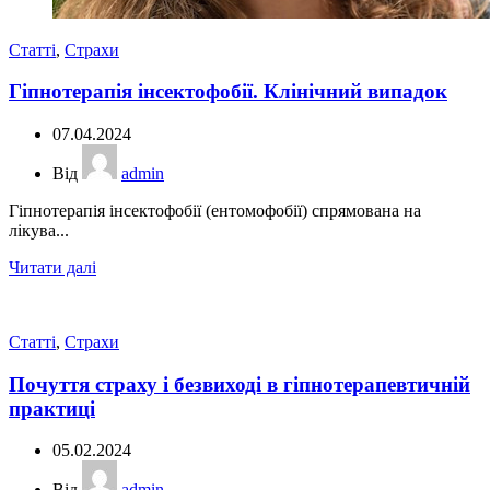
Статті
,
Страхи
Гіпнотерапія інсектофобії. Клінічний випадок
07.04.2024
Від
admin
Гіпнотерапія інсектофобії (ентомофобії) спрямована на
лікува...
Читати далі
Статті
,
Страхи
Почуття страху і безвиході в гіпнотерапевтичній
практиці
05.02.2024
Від
admin