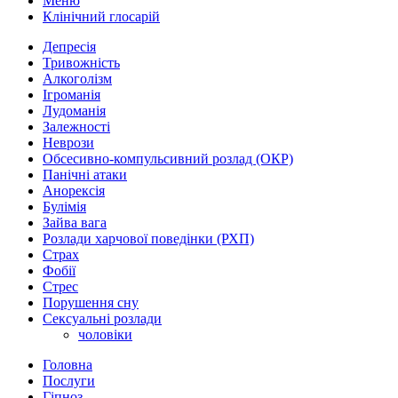
Меню
Клінічний глосарій
Депресія
Тривожність
Алкоголізм
Ігроманія
Лудоманія
Залежності
Неврози
Обсесивно-компульсивний розлад (ОКР)
Панічні атаки
Анорексія
Булімія
Зайва вага
Розлади харчової поведінки (РХП)
Страх
Фобії
Стрес
Порушення сну
Сексуальні розлади
чоловіки
Головна
Послуги
Гіпноз