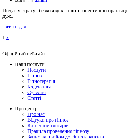
Почуття страху і безвиході в гіпнотерапевтичній практиці
дуж...
Читати далі
1
2
Офіційний веб-сайт
Наші послуги
Послуги
Гіпноз
Гіпнотерапія
Кодування
Сугестія
Статті
Про центр
Про нас
Відгуки про гіпноз
Клінічний глосарій
Правила проведення гіпнозу
Запис на прийом до гіпнотерапевта