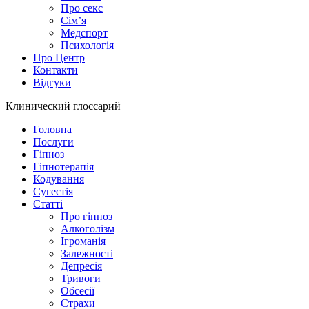
Про секс
Сім’я
Медспорт
Психологія
Про Центр
Контакти
Відгуки
Клинический глоссарий
Головна
Послуги
Гіпноз
Гіпнотерапія
Кодування
Сугестія
Статті
Про гіпноз
Алкоголізм
Ігроманія
Залежності
Депресія
Тривоги
Обсесії
Страхи