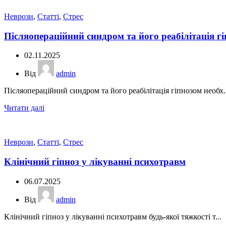
Неврози
,
Статті
,
Стрес
Післяопераційний синдром та його реабілітація г
02.11.2025
Від
admin
Післяопераційний синдром та його реабілітація гіпнозом необх..
Читати далі
Неврози
,
Статті
,
Стрес
Клінічний гіпноз у лікуванні психотравм
06.07.2025
Від
admin
Клінічний гіпноз у лікуванні психотравм будь-якої тяжкості т...