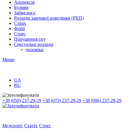
Анорексія
Булімія
Зайва вага
Розлади харчової поведінки (РХП)
Страх
Фобії
Стрес
Порушення сну
Сексуальні розлади
чоловіки
Меню
UA
RU
+38 (050) 237-29-29
+38 (073) 237-29-29
+38 (096) 237-29-29
Медспорт
,
Статті
,
Стрес