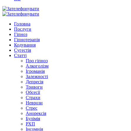
Головна
Послуги
Гіпноз
Гіпнотерапія
Кодування
Сугестія
Статті
Про гіпноз
Алкоголізм
Ігроманія
Залежності
Депресія
Тривоги
Обсесії
Страхи
Неврози
Стрес
Анорексія
Булімія
РХП
Інсомнія