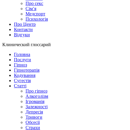
Про секс
Сім’я
Медспорт
Психологія
Про Центр
Контакти
Відгуки
Клинический глоссарий
Головна
Послуги
Гіпноз
Гіпнотерапія
Кодування
Сугестія
Статті
Про гіпноз
Алкоголізм
Ігроманія
Залежності
Депресія
Тривоги
Обсесії
Страхи