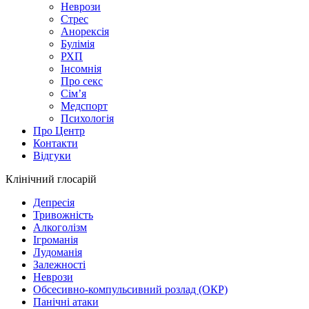
Неврози
Стрес
Анорексія
Булімія
РХП
Інсомнія
Про секс
Сім’я
Медспорт
Психологія
Про Центр
Контакти
Відгуки
Клінічний глосарій
Депресія
Тривожність
Алкоголізм
Ігроманія
Лудоманія
Залежності
Неврози
Обсесивно-компульсивний розлад (ОКР)
Панічні атаки