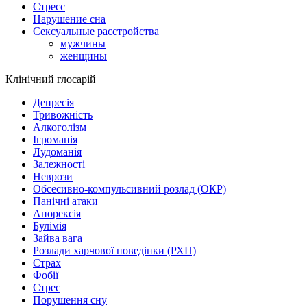
Стресс
Нарушение сна
Сексуальные расстройства
мужчины
женщины
Клінічний глосарій
Депресія
Тривожність
Алкоголізм
Ігроманія
Лудоманія
Залежності
Неврози
Обсесивно-компульсивний розлад (ОКР)
Панічні атаки
Анорексія
Булімія
Зайва вага
Розлади харчової поведінки (РХП)
Страх
Фобії
Стрес
Порушення сну