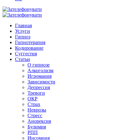
Главная
Услуги
Гипноз
Гипнотерапия
Кодирование
Суггестия
Статьи
О гипнозе
Алкоголизм
Игромания
Зависимости
Депрессия
Тревоги
ОКР
Страх
Неврозы
Стресс
Анорексия
Булимия
РПП
Инсомния