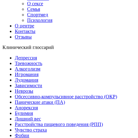
О сексе
Семья
Спортмед
Психология
О центре
Контакты
Отзывы
Клинический глоссарий
Депрессия
Тревожность
Алкоголизм
Игромания
Лудомания
Зависимости
Неврозы
Обсессивно-компульсивное расстройство (ОКР)
Панические атаки (ПА)
Анорексия
Булимия
Лишний вес
Расстройства пищевого поведения (РПП)
Чувство страха
Фобии