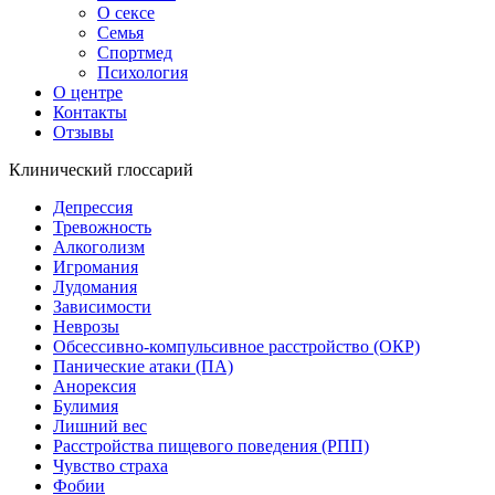
О сексе
Семья
Спортмед
Психология
О центре
Контакты
Отзывы
Клинический глоссарий
Депрессия
Тревожность
Алкоголизм
Игромания
Лудомания
Зависимости
Неврозы
Обсессивно-компульсивное расстройство (ОКР)
Панические атаки (ПА)
Анорексия
Булимия
Лишний вес
Расстройства пищевого поведения (РПП)
Чувство страха
Фобии