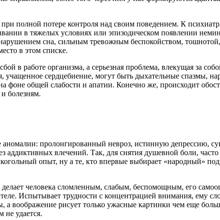
при полной потере контроля над своим поведением. К психиатри
вании в тяжелых условиях или эпизодическом появлении немин
нарушением сна, сильным тревожным беспокойством, тошнотой, 
есто в этом списке.
то сбой в работе организма, а серьезная проблема, влекущая за с
, учащенное сердцебиение, могут быть дыхательные спазмы, нар
я на фоне общей слабости и апатии. Конечно же, происходит обо
 и болезням.
 аномалии: пролонгированный невроз, истинную депрессию, суи
з аддиктивных влечений. Так, для снятия душевной боли, часто 
лкогольный опыт, ну а те, кто впервые выбирает «народный» под
, делает человека сломленным, слабым, беспомощным, его самоо
еле. Испытывает трудности с концентрацией внимания, ему слож
вы, а воображение рисует только ужасные картинки чем еще больш
 не удается.