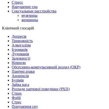
Стресс
Нарушение сна
Сексуальные расстройства
мужчины
женщины
Клінічний глосарій
Депресія
Тривожність
Алкоголізм
Ігроманія
Лудоманія
Залежності
Неврози
Обсесивно-компульсивний розлад (ОКР)
Панічні атаки
Анорексія
Булімія
Зайва вага
Розлади харчової поведінки (РХП)
Страх
Фобії
Стрес
Порушення сну