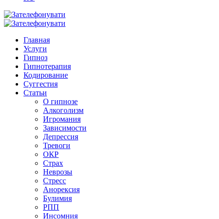
Главная
Услуги
Гипноз
Гипнотерапия
Кодирование
Суггестия
Статьи
О гипнозе
Алкоголизм
Игромания
Зависимости
Депрессия
Тревоги
ОКР
Страх
Неврозы
Стресс
Анорексия
Булимия
РПП
Инсомния