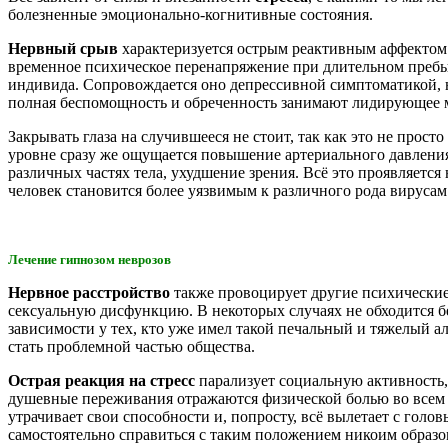
болезненные эмоционально-когнитивные состояния.
срыве
Нервный срыв
характеризуется острым реактивным аффектом 
временное психическое перенапряжение при длительном пребы
индивида. Сопровождается оно депрессивной симптоматикой, 
полная беспомощность и обреченность занимают лидирующее м
Закрывать глаза на случившееся не стоит, так как это не прос
уровне сразу же ощущается повышение артериального давления
различных частях тела, ухудшение зрения. Всё это проявляетс
человек становится более уязвимым к различного рода вирусам
Лечение гипнозом неврозов
Нервное расстройство
также провоцирует другие психические
сексуальную дисфункцию. В некоторых случаях не обходится бе
зависимости у тех, кто уже имел такой печальный и тяжелый а
стать проблемной частью общества.
Острая реакция на стресс
парализует социальную активность
душевные переживания отражаются физической болью во всем т
утрачивает свои способности и, попросту, всё вылетает с голо
самостоятельно справиться с таким положением никоим образом