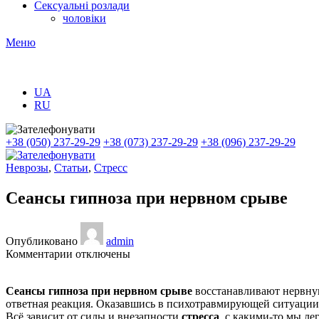
Сексуальні розлади
чоловіки
Меню
UA
RU
+38 (050) 237-29-29
+38 (073) 237-29-29
+38 (096) 237-29-29
Неврозы
,
Статьи
,
Стресс
Сеансы гипноза при нервном срыве
Опубликовано
admin
к
Комментарии
отключены
записи
Сеансы
Сеансы гипноза при нервном срыве
восстанавливают нервную 
гипноза
ответная реакция. Оказавшись в психотравмирующей ситуации,
при
Всё зависит от силы и внезапности
стресса
, с какими-то мы ле
нервном