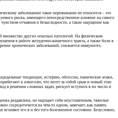
ческому заболеванию такое переживание не относится – это
уемого риска, имеющего непосредственное влияние на самого
чувством отчаяния и безысходности, а такие ощущение как
обой множество других опасных патологий. На физическом
ушения в работе желудочно-кишечного тракта, а также боли в
стрение хронических заболеваний, снижается иммунитет,
цидальные тенденции, истерию, обсессии, панические атаки,
прибегают к алкоголю, что несет за собой срыв и новый этап
ход в решении сложных задач, рискует вступить в их число и
ценка раздавлена, он ощущает себя опустошенным, тяжелые
но сосредоточится на чём-то одном, замечает, как память
е вгоняют его в и без того болезненное состояние. Безусловно,