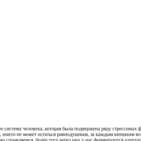
систему человека, которая была подвержена ряду стрессовых фа
 никто не может остаться равнодушным, за каждым внешним возд
гко справляемся, более того через них у нас формируются адапта