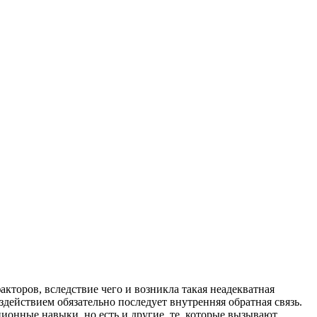
кторов, вследствие чего и возникла такая неадекватная
ействием обязательно последует внутренняя обратная связь.
ционные навыки, но есть и другие, те, которые вызывают