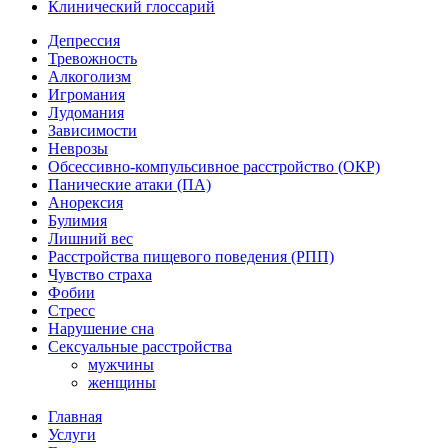
Клинический глоссарий
Депрессия
Тревожность
Алкоголизм
Игромания
Лудомания
Зависимости
Неврозы
Обсессивно-компульсивное расстройство (ОКР)
Панические атаки (ПА)
Анорексия
Булимия
Лишний вес
Расстройства пищевого поведения (РПП)
Чувство страха
Фобии
Стресс
Нарушение сна
Сексуальные расстройства
мужчины
женщины
Главная
Услуги