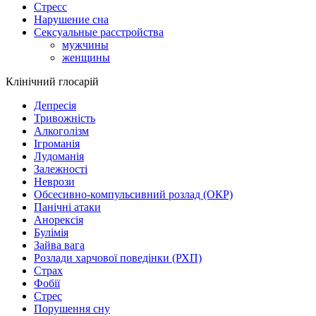
Стресс
Нарушение сна
Сексуальные расстройства
мужчины
женщины
Клінічний глосарій
Депресія
Тривожність
Алкоголізм
Ігроманія
Лудоманія
Залежності
Неврози
Обсесивно-компульсивний розлад (ОКР)
Панічні атаки
Анорексія
Булімія
Зайва вага
Розлади харчової поведінки (РХП)
Страх
Фобії
Стрес
Порушення сну