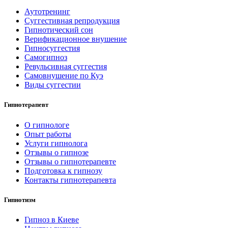
Аутотренинг
Суггестивная репродукция
Гипнотический сон
Верификационное внушение
Гипносуггестия
Самогипноз
Ревульсивная суггестия
Самовнушение по Куэ
Виды суггестии
Гипнотерапевт
О гипнологе
Опыт работы
Услуги гипнолога
Отзывы о гипнозе
Отзывы о гипнотерапевте
Подготовка к гипнозу
Контакты гипнотерапевта
Гипнотизм
Гипноз в Киеве