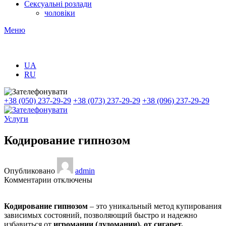
Сексуальні розлади
чоловіки
Меню
UA
RU
+38 (050) 237-29-29
+38 (073) 237-29-29
+38 (096) 237-29-29
Услуги
Кодирование гипнозом
Опубликовано
admin
к
Комментарии
отключены
записи
Кодирование
Кодирование гипнозом
– это уникальный метод купирования
гипнозом
зависимых состояний, позволяющий быстро и надежно
избавиться от
игромании (лудомании), от сигарет,