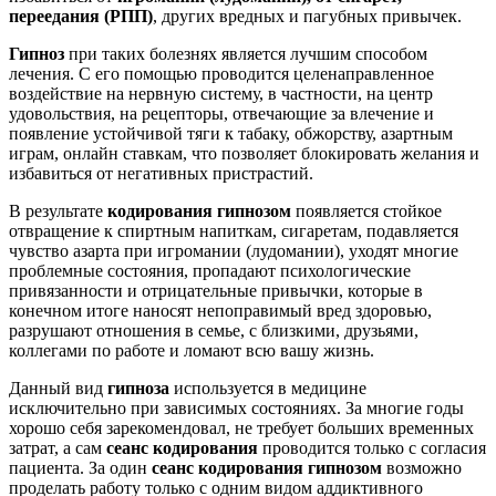
переедания
(РПП)
, других вредных и пагубных привычек.
Гипноз
при таких болезнях является лучшим способом
лечения. С его помощью проводится целенаправленное
воздействие на нервную систему, в частности, на центр
удовольствия, на рецепторы, отвечающие за влечение и
появление устойчивой тяги к табаку, обжорству, азартным
играм, онлайн ставкам, что позволяет блокировать желания и
избавиться от негативных пристрастий.
В результате
кодирования гипнозом
появляется стойкое
отвращение к спиртным напиткам, сигаретам, подавляется
чувство азарта при игромании (лудомании), уходят многие
проблемные состояния, пропадают психологические
привязанности и отрицательные привычки, которые в
конечном итоге наносят непоправимый вред здоровью,
разрушают отношения в семье, с близкими, друзьями,
коллегами по работе и ломают всю вашу жизнь.
Данный вид
гипноза
используется в медицине
исключительно при зависимых состояниях. За многие годы
хорошо себя зарекомендовал, не требует больших временных
затрат, а сам
сеанс кодирования
проводится только с согласия
пациента. За один
сеанс кодирования гипнозом
возможно
проделать работу только с одним видом аддиктивного