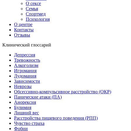
О сексе
Семья
Спортмед
Психология
О центре
Контакты
Отзывы
Клинический глоссарий
Депрессия
Тревожность
Алкоголизм
Игромания
Лудомания
Зависимости
Неврозы
Обсессивно-компульсивное расстройство (ОКР)
Панические атаки (ПА)
Анорексия
Булимия
Лишний вес
Расстройства пищевого поведения (РПП)
Чувство страха
Фобии