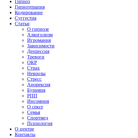
Гипноз
Гипнотерапия
Кодирование
Суггестия
Статьи
О гипнозе
Алкоголизм
Игромания
Зависимости
Депрессия
Тревоги
ОКР
Страх
Неврозы
Стресс
Анорексия
Булимия
РПП
Инсомния
О сексе
Семья
Спортмед
Психология
О центре
Контакты