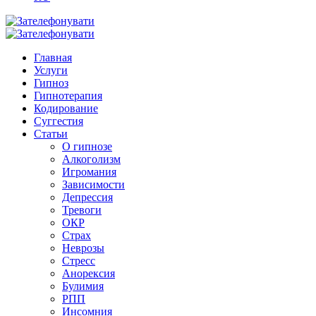
Главная
Услуги
Гипноз
Гипнотерапия
Кодирование
Суггестия
Статьи
О гипнозе
Алкоголизм
Игромания
Зависимости
Депрессия
Тревоги
ОКР
Страх
Неврозы
Стресс
Анорексия
Булимия
РПП
Инсомния