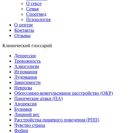
О сексе
Семья
Спортмед
Психология
О центре
Контакты
Отзывы
Клинический глоссарий
Депрессия
Тревожность
Алкоголизм
Игромания
Лудомания
Зависимости
Неврозы
Обсессивно-компульсивное расстройство (ОКР)
Панические атаки (ПА)
Анорексия
Булимия
Лишний вес
Расстройства пищевого поведения (РПП)
Чувство страха
Фобии