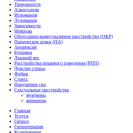
Тревожность
Алкоголизм
Игромания
Лудомания
Зависимости
Неврозы
Обсессивно-компульсивное расстройство (ОКР)
Панические атаки (ПА)
Анорексия
Булимия
Лишний вес
Расстройства пищевого поведения (РПП)
Чувство страха
Фобии
Стресс
Нарушение сна
Сексуальные расстройства
мужчины
женщины
Главная
Услуги
Гипноз
Гипнотерапия
Кодирование