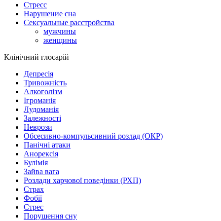
Стресс
Нарушение сна
Сексуальные расстройства
мужчины
женщины
Клінічний глосарій
Депресія
Тривожність
Алкоголізм
Ігроманія
Лудоманія
Залежності
Неврози
Обсесивно-компульсивний розлад (ОКР)
Панічні атаки
Анорексія
Булімія
Зайва вага
Розлади харчової поведінки (РХП)
Страх
Фобії
Стрес
Порушення сну