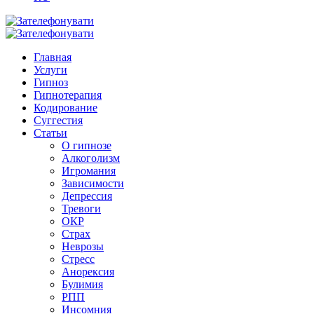
Главная
Услуги
Гипноз
Гипнотерапия
Кодирование
Суггестия
Статьи
О гипнозе
Алкоголизм
Игромания
Зависимости
Депрессия
Тревоги
ОКР
Страх
Неврозы
Стресс
Анорексия
Булимия
РПП
Инсомния