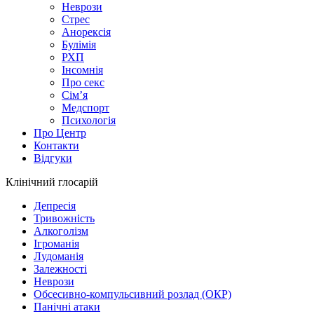
Неврози
Стрес
Анорексія
Булімія
РХП
Інсомнія
Про секс
Сім’я
Медспорт
Психологія
Про Центр
Контакти
Відгуки
Клінічний глосарій
Депресія
Тривожність
Алкоголізм
Ігроманія
Лудоманія
Залежності
Неврози
Обсесивно-компульсивний розлад (ОКР)
Панічні атаки