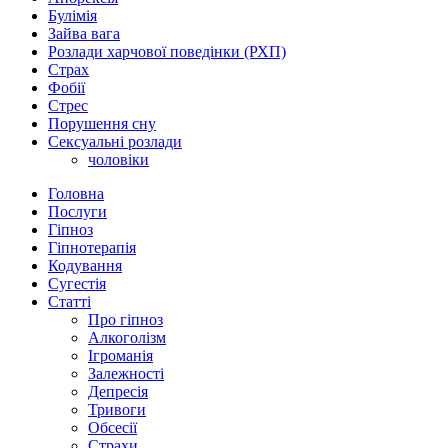
Булімія
Зайва вага
Розлади харчової поведінки (РХП)
Страх
Фобії
Стрес
Порушення сну
Сексуальні розлади
чоловіки
Головна
Послуги
Гіпноз
Гіпнотерапія
Кодування
Сугестія
Статті
Про гіпноз
Алкоголізм
Ігроманія
Залежності
Депресія
Тривоги
Обсесії
Страхи