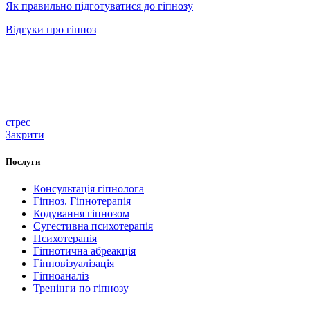
Як правильно підготуватися до гіпнозу
Відгуки про гіпноз
стрес
Закрити
Послуги
Консультація гіпнолога
Гіпноз. Гіпнотерапія
Кодування гіпнозом
Сугестивна психотерапія
Психотерапія
Гіпнотична абреакція
Гіпновізуалізація
Гіпноаналіз
Тренінги по гіпнозу