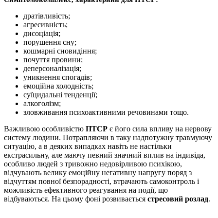
дратівливість;
агресивність;
дисоціація;
порушення сну;
кошмарні сновидіння;
почуття провини;
деперсоналізація;
уникнення спогадів;
емоційна холодність;
суїцидальні тенденції;
алкоголізм;
зловживання психоактивними речовинами тощо.
Важливою особливістю
ПТСР
є його сила впливу на нервову
систему людини. Потрапляючи в таку надпотужну травмуючу
ситуацію, а в деяких випадках навіть не настільки
екстрасильну, але маючу певний значний вплив на індивіда,
особливо людей з тривожно недовірливою психікою,
відчувають велику емоційну негативну напругу поряд з
відчуттям повної безпорадності, втрачають самоконтроль і
можливість ефективного реагування на події, що
відбуваються. На цьому фоні розвивається
стресовий розлад
.