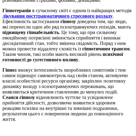
різноманітними страхами, фобіями, девіаціями.
Гіпнотерапія
в сучасному світі є одним із найкращих методів
лікування посттравматичного стресового розладу
.
Ефективність застосування
гіпнозу
доведена тим, що люди,
які перенесли один або ряд психотравмуючих епізодів, мають
підвищену гіпнабельність
. Це тому, що при сильному
емоційному потрясінні змінюється сприйняття і виникає
дисоціативний стан, тобто змінена свідомість. Поряд з ним
можна провести віддалену схожість із
гіпнотичним трансом
.
Таким чином, такі особи мають високий рівень
психічної
готовності до сугестивного впливу
.
Гіпноз
знижує інтенсивність хворобливих симптомів і тим
самим підвищує самоконтроль над своїм станом, активуючи
власні особистісні ресурси організму, закріплює позитивну
динаміку виходу з психотравмуючих переживань, що
виявляються критичним ставленням до минулих подій.
Сеанси гіпнозу
відновлюють чуттєве та усвідомлене
прийняття дійсності, дозволяючи виявитися здоровим
реакціям психіки на внутрішні та зовнішні подразники,
результатом цього є повернення людини до повноцінного
життя.