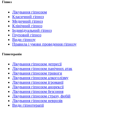
Гіпноз
Лікування гіпнозом
Класичний гіпноз
Медичний гіпноз
Клінічний гіпноз
Індивідуальний гіпноз
Груповий гіпноз
Види гіпнозу
Правила і умови проведення гіпнозу
Гіпнотерапія
Лікування гіпнозом депресії
Лікування гіпнозом панічних атак
Лікування гіпнозом тривоги
Лікування гіпнозом алкоголізму
Лікування гіпнозом ігроманії
Лікування гіпнозом анорексії
Лікування гіпнозом безсоння
Лікування гіпнозом страху, фобій
Лікування гіпнозом неврозів
Види гіпнотерапії