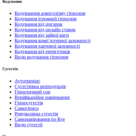
Кодування
Кодуванння алкоголізму гіпнозом
Кодування ігроманії гіпнозом
Кодування від цигарок
Кодування від онлайн ставок
Кодування від зайвої ваги
Кодування комп’ютерної залежності
Кодування харчової залежності
Кодування від енергетиків
Види кодування гіпнозом
Сугестія
Аутотренінг
Сугестивна репродукція
Гіпнотичний сон
Веріфікаційне навіювання
Гіпносугестія
Самогіпноз
Ревульсивна сугестія
Самонавіювання по Куе
Види сугестії