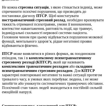
Не кожна
стресова ситуація
, з якою стикається індивід, може
спричинити психічні порушення, що призводять до
постановки діагнозу
ПТСР
. Щоб констатувати
посттравматичний стресовий розлад
, необхідно враховувати
тяжкість отриманої психотравми, умови її виникнення,
контекстне навантаження, раптовість події, що травмує,
індивідуальні схильності нервової системи пацієнта.
Головним чином при цьому відбувається порушення мозкової
функції, ментального здоров’я, рідше негативні прояви
відбиваються фізично.
ПТСР
може виявлятися в різних формах, як поодиноким
епізодом, так і в
комплексному психотравматичному
стресовому розладі (КПТСР)
, який ще називають
комплексним травматичним розладом
або
складним
психотравматичним стресовим розладом
. Для
КПТСР
характерні повторювані негативні та важкі ситуації протягом
тривалого часу, в умовах яких перебуває людина, і не може
запобігти або уникнути систематичних травмуючих обставин.
Психічний стан таких людей знаходиться в постійній сильній
емоційній напрузі.
Симптомокомплекс, характерний для ПТСР: