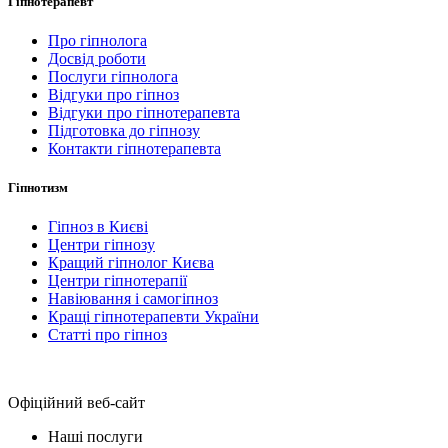
Гіпнотерапевт
Про гіпнолога
Досвід роботи
Послуги гіпнолога
Відгуки про гіпноз
Відгуки про гіпнотерапевта
Підготовка до гіпнозу
Контакти гіпнотерапевта
Гіпнотизм
Гіпноз в Києві
Центри гіпнозу
Кращий гіпнолог Києва
Центри гіпнотерапії
Навіювання і самогіпноз
Кращі гіпнотерапевти України
Статті про гіпноз
Офіційний веб-сайт
Наші послуги