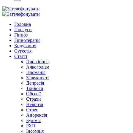
Головна
Послуги
Гіпноз
Гіпнотерапія
Кодування
Сугестія
Статті
Про гіпноз
Алкоголізм
Ігроманія
Залежності
Депресія
Тривоги
Обсесії
Страхи
Неврози
Стрес
Анорексія
Булімія
РХП
Інсомнія