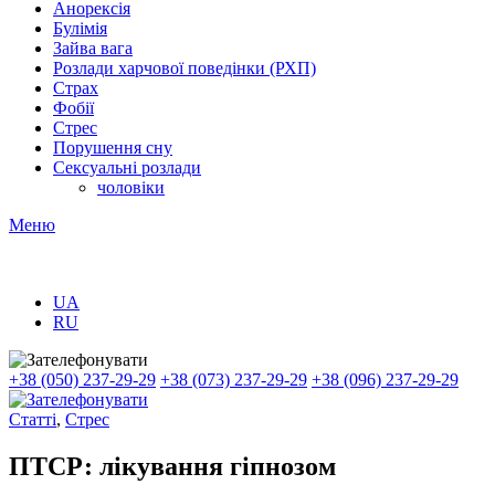
Анорексія
Булімія
Зайва вага
Розлади харчової поведінки (РХП)
Страх
Фобії
Стрес
Порушення сну
Сексуальні розлади
чоловіки
Меню
UA
RU
+38 (050) 237-29-29
+38 (073) 237-29-29
+38 (096) 237-29-29
Статті
,
Стрес
ПТСР: лікування гіпнозом