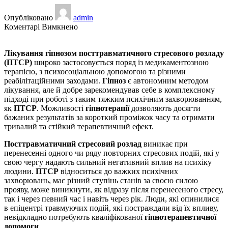
Опубліковано
admin
до
Коментарі Вимкнено
ПТСР:
лікування
Лікування гіпнозом посттравматичного стресового розладу
гіпнозом
(ПТСР)
широко застосовується поряд із медикаментозною
терапією, з психосоціальною допомогою та різними
реабілітаційними заходами.
Гіпноз
є автономним методом
лікування, але й добре зарекомендував себе в комплексному
підході при роботі з таким тяжким психічним захворюванням,
як
ПТСР
. Можливості
гіпнотерапії
дозволяють досягти
бажаних результатів за короткий проміжок часу та отримати
тривалий та стійкий терапевтичний ефект.
Посттравматичний стресовий розлад
виникає при
перенесенні одного чи ряду повторних стресових подій, які у
свою чергу надають сильний негативний вплив на психіку
людини.
ПТСР
відноситься до важких психічних
захворювань, має різний ступінь станів за своєю силою
прояву, може виникнути, як відразу після перенесеного стресу,
так і через певний час і навіть через рік. Люди, які опинилися
в епіцентрі травмуючих подій, які постраждали від їх впливу,
невідкладно потребують кваліфікованої
гіпнотерапевтичної
допомоги
.