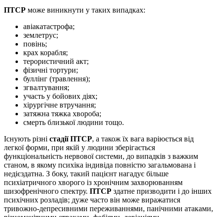
ПТСР
може виникнути у таких випадках:
авіакатастрофа;
землетрус;
повінь;
крах корабля;
терористичний акт;
фізичні тортури;
буллінг (травлення);
згвалтування;
участь у бойових діях;
хірургічне втручання;
затяжна тяжка хвороба;
смерть близької людини тощо.
Існують різні
стадії ПТСР
, а також їх вага варіюється від
легкої форми, при якій у людини зберігається
функціональність нервової системи, до випадків з важким
станом, в якому психіка індивіда повністю загальмована і
недієздатна. З боку, такий пацієнт нагадує більше
психіатричного хворого із хронічним захворюванням
шизофренічного спектру.
ПТСР
здатне призводити і до інших
психічних розладів; дуже часто він може виражатися
тривожно-депресивними переживаннями, панічними атаками,