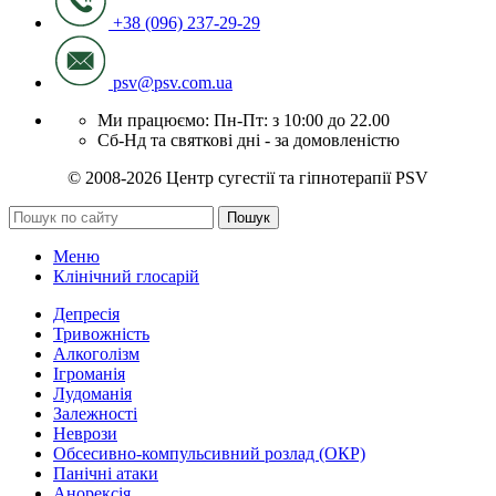
+38 (096) 237-29-29
psv@psv.com.ua
Ми працюємо: Пн-Пт: з 10:00 до 22.00
Сб-Нд та святкові дні - за домовленістю
© 2008-2026 Центр сугестії та гіпнотерапії PSV
Пошук
Меню
Клінічний глосарій
Депресія
Тривожність
Алкоголізм
Ігроманія
Лудоманія
Залежності
Неврози
Обсесивно-компульсивний розлад (ОКР)
Панічні атаки
Анорексія