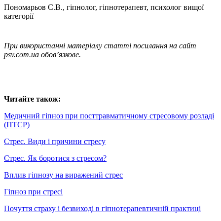
Пономарьов С.В., гіпнолог, гіпнотерапевт, психолог вищої
категорії
При використанні матеріалу статті посилання на сайт
psv.com.ua обов’язкове.
Читайте також:
Медичний гіпноз при посттравматичному стресовому розладі
(ПТСР)
Стрес. Види і причини стресу
Стрес. Як боротися з стресом?
Вплив гіпнозу на виражений стрес
Гіпноз при стресі
Почуття страху і безвиході в гіпнотерапевтичній практиці