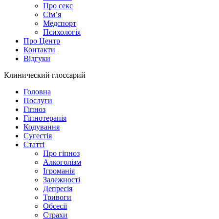
Про секс
Сім’я
Медспорт
Психологія
Про Центр
Контакти
Відгуки
Клинический глоссарий
Головна
Послуги
Гіпноз
Гіпнотерапія
Кодування
Сугестія
Статті
Про гіпноз
Алкоголізм
Ігроманія
Залежності
Депресія
Тривоги
Обсесії
Страхи