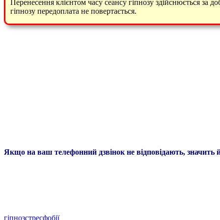
Перенесення клієнтом часу сеансу гіпнозу здійснюється за доб
гіпнозу передоплата не повертається.
Якщо на ваш телефонний дзвінок не відповідають, значить йд
гіпноз
стрес
фобії