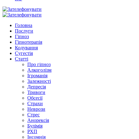
Головна
Послуги
Гіпноз
Гіпнотерапія
Кодування
Сугестія
Статті
Про гіпноз
Алкоголізм
Ігроманія
Залежності
Депресія
Тривоги
Обсесії
Страхи
Неврози
Стрес
Анорексія
Булімія
РХП
Інсомнія