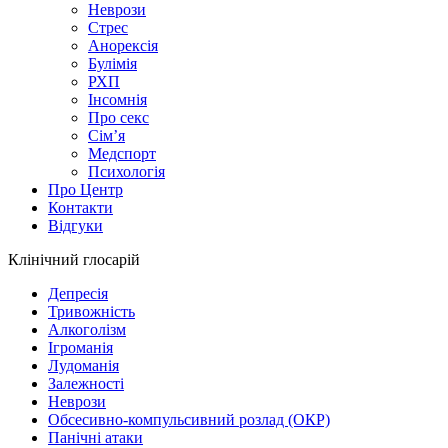
Неврози
Стрес
Анорексія
Булімія
РХП
Інсомнія
Про секс
Сім’я
Медспорт
Психологія
Про Центр
Контакти
Відгуки
Клінічний глосарій
Депресія
Тривожність
Алкоголізм
Ігроманія
Лудоманія
Залежності
Неврози
Обсесивно-компульсивний розлад (ОКР)
Панічні атаки