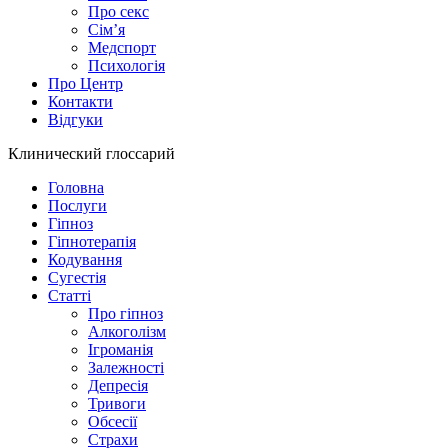
Про секс
Сім’я
Медспорт
Психологія
Про Центр
Контакти
Відгуки
Клинический глоссарий
Головна
Послуги
Гіпноз
Гіпнотерапія
Кодування
Сугестія
Статті
Про гіпноз
Алкоголізм
Ігроманія
Залежності
Депресія
Тривоги
Обсесії
Страхи