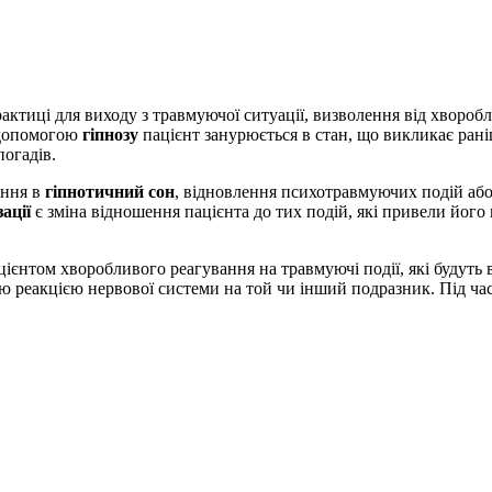
актиці для виходу з травмуючої ситуації, визволення від хвороб
а допомогою
гіпнозу
пацієнт занурюється в стан, що викликає ран
огадів.
ання в
гіпнотичний сон
, відновлення психотравмуючих подій або
ації
є зміна відношення пацієнта до тих подій, які привели йог
єнтом хворобливого реагування на травмуючі події, які будуть
ою реакцією нервової системи на той чи інший подразник. Під ча