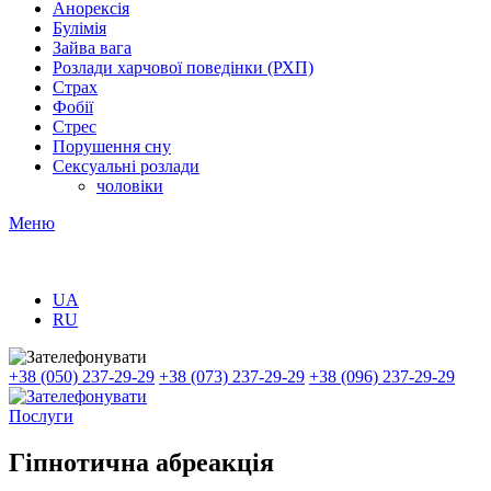
Анорексія
Булімія
Зайва вага
Розлади харчової поведінки (РХП)
Страх
Фобії
Стрес
Порушення сну
Сексуальні розлади
чоловіки
Меню
UA
RU
+38 (050) 237-29-29
+38 (073) 237-29-29
+38 (096) 237-29-29
Послуги
Гіпнотична абреакція