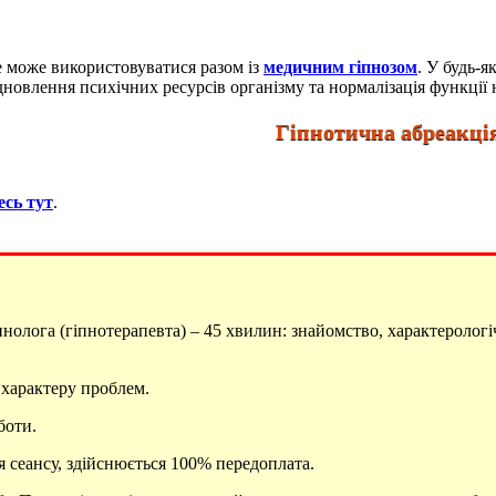
ле може використовуватися разом із
медичним гіпнозом
. У будь-
новлення психічних ресурсів організму та нормалізація функції н
Гіпнотична абреакція –
есь тут
.
нолога (гіпнотерапевта) – 45 хвилин: знайомство, характерологі
д характеру проблем.
боти.
 сеансу, здійснюється 100% передоплата.