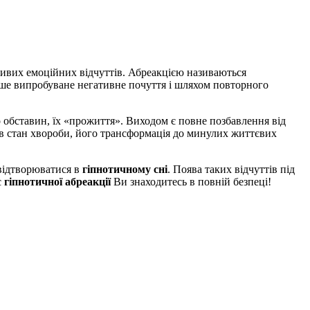
ливих емоційних відчуттів. Абреакцією називаються
іше випробуване негативне почуття і шляхом повторного
 обставин, їх «прожиття». Виходом є повне позбавлення від
о в стан хвороби, його трансформація до минулих життєвих
 відтворюватися в
гіпнотичному сні
. Поява таких відчуттів під
с
гіпнотичної абреакції
Ви знаходитесь в повній безпеці!