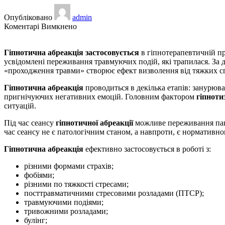
Опубліковано
admin
до
Коментарі Вимкнено
Гіпнотична
абреакція
Гіпнотична абреакція
застосовується
в гіпнотерапевтичній пр
усвідомлені переживання травмуючих подій, які трапилася. З
«проходження травми» створює ефект визволення від тяжких сп
Гіпнотична абреакція
проводиться в декілька етапів: занурюв
пригнічуючих негативних емоцій. Головним фактором
гіпнотиз
ситуацій.
Під час сеансу
гіпнотичної абреакції
можливе переживання паці
час сеансу не є патологічним станом, а навпроти, є нормативн
Гіпнотична абреакція
ефективно застосовується в роботі з:
різними формами страхів;
фобіями;
різними по тяжкості стресами;
посттравматичними стресовими розладами (ПТСР);
травмуючими подіями;
тривожними розладами;
булінг;