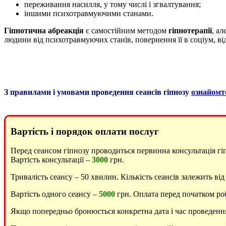
переживання насилля, у тому числі і згвалтування;
іншими психотравмуючими станами.
Гіпнотична абреакція
є самостійним методом
гіпнотерапії
, а
людини від психотравмуючих станів, повернення її в соціум, від
З правилами і умовами проведення сеансів гіпнозу
ознайомт
Вартість і порядок оплати послуг
Перед сеансом гіпнозу проводиться первинна консультація гіп
Вартість консультації –
3000
грн.
Тривалість сеансу – 50 хвилин. Кількість сеансів залежить ві
Вартість одного сеансу –
5000
грн. Оплата перед початком ро
Якщо попередньо бронюється конкретна дата і час проведення