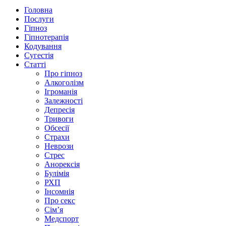
Головна
Послуги
Гіпноз
Гіпнотерапія
Кодування
Сугестія
Статті
Про гіпноз
Алкоголізм
Ігроманія
Залежності
Депресія
Тривоги
Обсесії
Страхи
Неврози
Стрес
Анорексія
Булімія
РХП
Інсомнія
Про секс
Сім’я
Медспорт