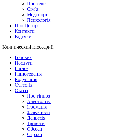
Про секс
Сім’я
Медспорт
Психологія
Про Центр
Контакти
Відгуки
Клинический глоссарий
Головна
Послуги
Гіпноз
Гіпнотерапія
Кодування
Сугестія
Статті
Про гіпноз
Алкоголізм
Ігроманія
Залежності
Депресія
Тривоги
Обсесії
Страхи