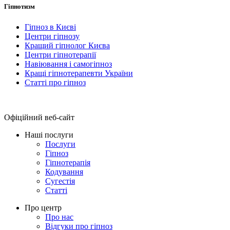
Гіпнотизм
Гіпноз в Києві
Центри гіпнозу
Кращий гіпнолог Києва
Центри гіпнотерапії
Навіювання і самогіпноз
Кращі гіпнотерапевти України
Статті про гіпноз
Офіційний веб-сайт
Наші послуги
Послуги
Гіпноз
Гіпнотерапія
Кодування
Сугестія
Статті
Про центр
Про нас
Відгуки про гіпноз