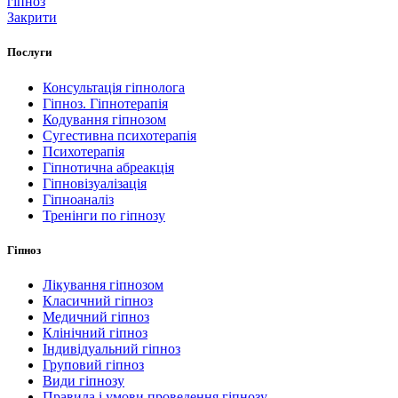
гіпноз
Закрити
Послуги
Консультація гіпнолога
Гіпноз. Гіпнотерапія
Кодування гіпнозом
Сугестивна психотерапія
Психотерапія
Гіпнотична абреакція
Гіпновізуалізація
Гіпноаналіз
Тренінги по гіпнозу
Гіпноз
Лікування гіпнозом
Класичний гіпноз
Медичний гіпноз
Клінічний гіпноз
Індивідуальний гіпноз
Груповий гіпноз
Види гіпнозу
Правила і умови проведення гіпнозу