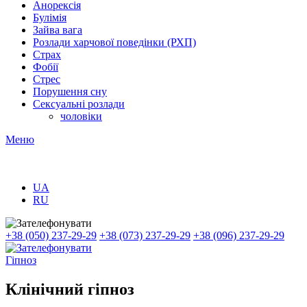
Анорексія
Булімія
Зайва вага
Розлади харчової поведінки (РХП)
Страх
Фобії
Стрес
Порушення сну
Сексуальні розлади
чоловіки
Меню
UA
RU
+38 (050) 237-29-29
+38 (073) 237-29-29
+38 (096) 237-29-29
Гіпноз
Клінічний гіпноз