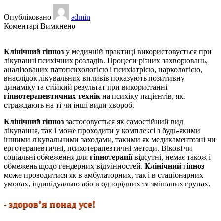
Опубліковано
admin
до
Коментарі Вимкнено
Клінічний
гіпноз
Клінічний гіпноз
у медичній практиці використовується при
лікуванні психічних розладів. Процеси різних захворювань,
аналізованих патопсихологією і психіатрією, наркологією,
внаслідок лікувальних впливів показують позитивну
динаміку та стійкий результат при використанні
гіпнотерапевтичних технік
на психіку пацієнтів, які
страждають на ті чи інші види хвороб.
Клінічний гіпноз
застосовується як самостійний вид
лікування, так і може проходити у комплексі з будь-якими
іншими лікувальними заходами, такими як медикаментозні чи
ерготерапевтичні, психотерапевтичні методи. Вікові чи
соціальні обмеження для
гіпнотерапії
відсутні, немає також і
обмежень щодо гендерних відмінностей.
Клінічний гіпноз
може проводитися як в амбулаторних, так і в стаціонарних
умовах, індивідуально або в однорідних та змішаних групах.
 здоров’я понад усе!