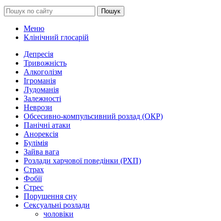
Пошук
Меню
Клінічний глосарій
Депресія
Тривожність
Алкоголізм
Ігроманія
Лудоманія
Залежності
Неврози
Обсесивно-компульсивний розлад (ОКР)
Панічні атаки
Анорексія
Булімія
Зайва вага
Розлади харчової поведінки (РХП)
Страх
Фобії
Стрес
Порушення сну
Сексуальні розлади
чоловіки