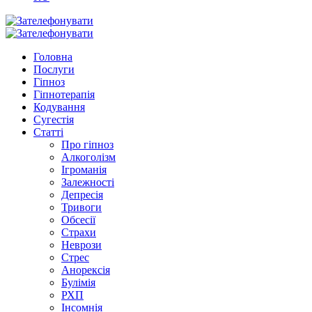
Головна
Послуги
Гіпноз
Гіпнотерапія
Кодування
Сугестія
Статті
Про гіпноз
Алкоголізм
Ігроманія
Залежності
Депресія
Тривоги
Обсесії
Страхи
Неврози
Стрес
Анорексія
Булімія
РХП
Інсомнія