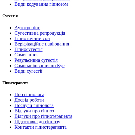
Види кодування гіпнозом
Сугестія
Аутотренінг
Сугестивна репродукція
Гіпнотичний сон
Веріфікаційне навіювання
Гіпносугестія
Самогіпноз
Ревульсивна сугестія
Самонавіювання по Куе
Види сугестії
Гіпнотерапевт
Про гіпнолога
Досвід роботи
Послуги гіпнолога
Відгуки про гіпноз
Відгуки про гіпнотерапевта
Підготовка до гіпнозу
Контакти гіпнотерапевта