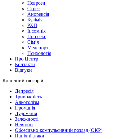
Неврози
Стрес
Анорексія
Булімія
РХП
Інсомнія
Про секс
Сім’я
Медспорт
Психологія
Про Центр
Контакти
Відгуки
Клінічний глосарій
Депресія
Тривожність
Алкоголізм
Ігроманія
Лудоманія
Залежності
Неврози
Обсесивно-компульсивний розлад (ОКР)
Панічні атаки