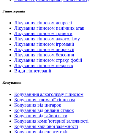
Гіпнотерапія
Лікування гіпнозом депресії
Лікування гіпнозом панічних атак
Лікування гіпнозом тривоги
Лікування гіпнозом алкоголізму
Лікування гіпнозом ігроманії
Лікування гіпнозом анорексії
Лікування гіпнозом безсоння
Лікування гіпнозом страху, фобій
Лікування гіпнозом неврозів
Види гіпнотерапії
Кодування
Кодуванння алкоголізму гіпнозом
Кодування ігроманії гіпнозом
Кодування від цигарок
Кодування від онлайн ставок
Кодування від зайвої ваги
Кодування комп’ютерної залежності
Кодування харчової залежності
Кодування від енергетиків