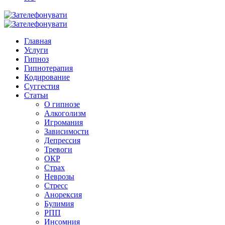
Главная
Услуги
Гипноз
Гипнотерапия
Кодирование
Суггестия
Статьи
О гипнозе
Алкоголизм
Игромания
Зависимости
Депрессия
Тревоги
ОКР
Страх
Неврозы
Стресс
Анорексия
Булимия
РПП
Инсомния