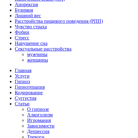
Анорексия
Булимия
Лишний вес
Расстройства пищевого поведения (РПП)
Чувство страха
Фобии
Стресс
Нарушение сна
Сексуальные расстройства
мужчины
женщины
Главная
Услуги
Гипноз
Гипнотерапия
Кодирование
Суггестия
Статьи
О гипнозе
Алкоголизм
Игромания
Зависимости
Депрессия
Тревоги