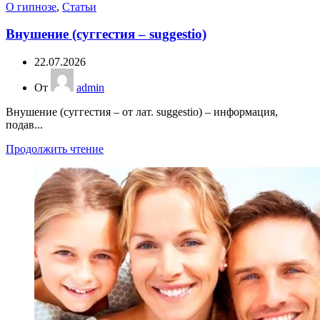
О гипнозе
,
Статьи
Внушение (суггестия – suggestio)
22.07.2026
От
admin
Внушение (суггестия – от лат. suggestio) – информация,
подав...
Продолжить чтение