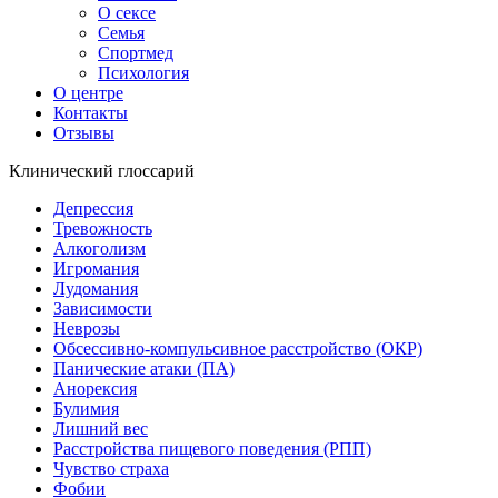
О сексе
Семья
Спортмед
Психология
О центре
Контакты
Отзывы
Клинический глоссарий
Депрессия
Тревожность
Алкоголизм
Игромания
Лудомания
Зависимости
Неврозы
Обсессивно-компульсивное расстройство (ОКР)
Панические атаки (ПА)
Анорексия
Булимия
Лишний вес
Расстройства пищевого поведения (РПП)
Чувство страха
Фобии