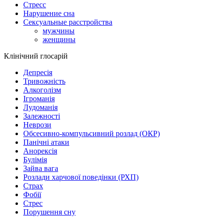
Стресс
Нарушение сна
Сексуальные расстройства
мужчины
женщины
Клінічний глосарій
Депресія
Тривожність
Алкоголізм
Ігроманія
Лудоманія
Залежності
Неврози
Обсесивно-компульсивний розлад (ОКР)
Панічні атаки
Анорексія
Булімія
Зайва вага
Розлади харчової поведінки (РХП)
Страх
Фобії
Стрес
Порушення сну