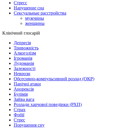
Стресс
Нарушение сна
Сексуальные расстройства
мужчины
женщины
Клінічний глосарій
Депресія
Тривожність
Алкоголізм
Ігроманія
Лудоманія
Залежності
Неврози
Обсесивно-компульсивний розлад (ОКР)
Панічні атаки
Анорексія
Булімія
Зайва вага
Розлади харчової поведінки (РХП)
Страх
Фобії
Стрес
Порушення сну