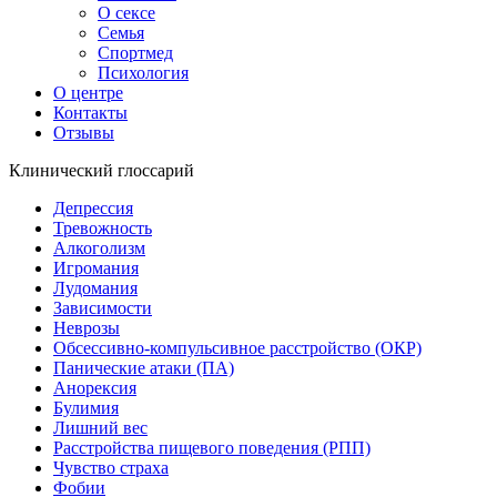
О сексе
Семья
Спортмед
Психология
О центре
Контакты
Отзывы
Клинический глоссарий
Депрессия
Тревожность
Алкоголизм
Игромания
Лудомания
Зависимости
Неврозы
Обсессивно-компульсивное расстройство (ОКР)
Панические атаки (ПА)
Анорексия
Булимия
Лишний вес
Расстройства пищевого поведения (РПП)
Чувство страха
Фобии