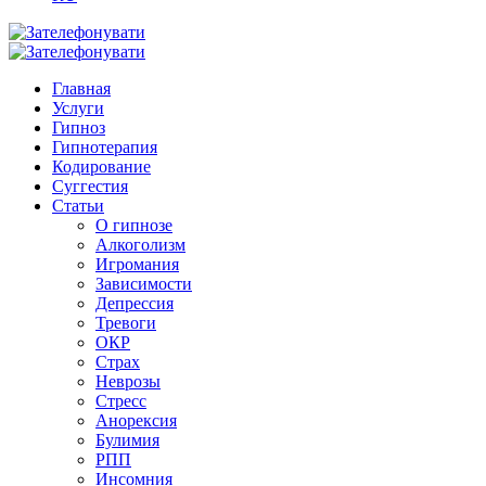
Главная
Услуги
Гипноз
Гипнотерапия
Кодирование
Суггестия
Статьи
О гипнозе
Алкоголизм
Игромания
Зависимости
Депрессия
Тревоги
ОКР
Страх
Неврозы
Стресс
Анорексия
Булимия
РПП
Инсомния