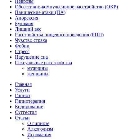
Неврозы
Обсессивно-компульсивное расстройство (ОКР)
Панические атаки (ПА)
Анорексия
Булимия
Лишний вес
Расстройства пищевого поведения (РПП)
Чувство страха
Фобии
Стресс
Нарушение сна
Сексуальные расстройства
мужчины
женщины
Главная
Услуги
Гипноз
Гипнотерапия
Кодирование
Суггестия
Статьи
О гипнозе
Алкоголизм
Игромания