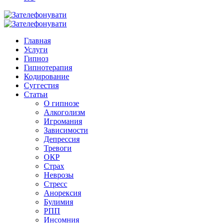
Главная
Услуги
Гипноз
Гипнотерапия
Кодирование
Суггестия
Статьи
О гипнозе
Алкоголизм
Игромания
Зависимости
Депрессия
Тревоги
ОКР
Страх
Неврозы
Стресс
Анорексия
Булимия
РПП
Инсомния