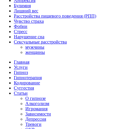
Анорексия
Булимия
Лишний вес
Расстройства пищевого поведения (РПП)
Чувство страха
Фобии
Стресс
Нарушение сна
Сексуальные расстройства
мужчины
женщины
Главная
Услуги
Гипноз
Гипнотерапия
Кодирование
Суггестия
Статьи
О гипнозе
Алкоголизм
Игромания
Зависимости
Депрессия
Тревоги