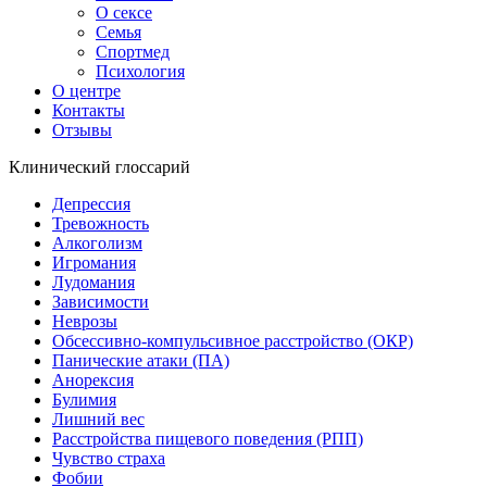
О сексе
Семья
Спортмед
Психология
О центре
Контакты
Отзывы
Клинический глоссарий
Депрессия
Тревожность
Алкоголизм
Игромания
Лудомания
Зависимости
Неврозы
Обсессивно-компульсивное расстройство (ОКР)
Панические атаки (ПА)
Анорексия
Булимия
Лишний вес
Расстройства пищевого поведения (РПП)
Чувство страха
Фобии