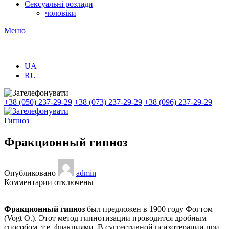
Сексуальні розлади
чоловіки
Меню
UA
RU
+38 (050) 237-29-29
+38 (073) 237-29-29
+38 (096) 237-29-29
Гипноз
Фракционный гипноз
Опубликовано
admin
к
Комментарии
отключены
записи
Фракционный
Фракционный гипноз
был предложен в 1900 году Фогтом
гипноз
(Vogt O.). Этот метод гипнотизации проводится дробным
способом, т.е. фракциями. В суггестивной психотерапии при