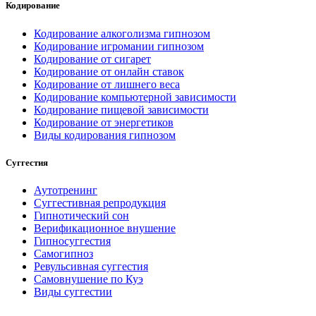
Кодирование
Кодирование алкоголизма гипнозом
Кодирование игромании гипнозом
Кодирование от сигарет
Кодирование от онлайн ставок
Кодирование от лишнего веса
Кодирование компьютерной зависимости
Кодирование пищевой зависимости
Кодирование от энергетиков
Виды кодирования гипнозом
Суггестия
Аутотренинг
Суггестивная репродукция
Гипнотический сон
Верификационное внушение
Гипносуггестия
Самогипноз
Ревульсивная суггестия
Самовнушение по Куэ
Виды суггестии