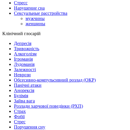
Стресс
Нарушение сна
Сексуальные расстройства
мужчины
женщины
Клінічний глосарій
Депресія
Тривожність
Алкоголізм
Ігроманія
Лудоманія
Залежності
Неврози
Обсесивно-компульсивний розлад (ОКР)
Панічні атаки
Анорексія
Булімія
Зайва вага
Розлади харчової поведінки (РХП)
Страх
Фобії
Стрес
Порушення сну