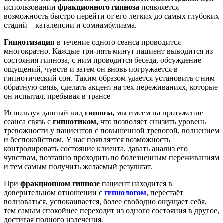
использовании
фракционного гипноза
появляется
возможность быстро перейти от его легких до самых глубоких
стадий – каталепсии и сомнамбулизма.
Гипнотизация
в течение одного сеанса проводится
многократно. Каждые три-пять минут пациент выводится из
состояния гипноза, с ним проводится беседа, обсуждение
ощущений, чувств и затем он вновь погружается в
гипнотический сон. Таким образом удается установить с ним
обратную связь, сделать акцент на тех переживаниях, которые
он испытал, пребывая в трансе.
Используя данный вид
гипноза,
мы имеем на протяжение
сеанса связь с
гипнотиком,
что позволяет снизить уровень
тревожности у пациентов с повышенной тревогой, волнением
и беспокойством. У нас появляется возможность
контролировать состояние клиента, давать анализ его
чувствам, поэтапно проходить по болезненным переживаниям
и тем самым получить желаемый результат.
При
фракционном гипнозе
пациент находится в
доверительном отношении с
гипнологом
, перестаёт
волноваться, успокаивается, более свободно ощущает себя,
тем самым спокойнее переходит из одного состояния в другое,
достигая полного излечения.