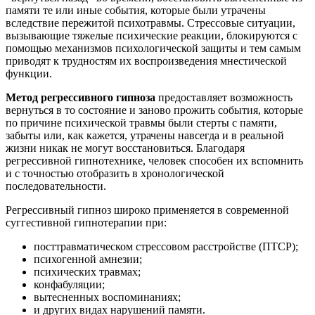
памяти те или иные события, которые были утрачены
вследствие пережитой психотравмы. Стрессовые ситуации,
вызывающие тяжелые психические реакции, блокируются с
помощью механизмов психологической защиты и тем самым
приводят к трудностям их воспроизведения мнестической
функции.
Метод регрессивного
гипноза
предоставляет возможность
вернуться в то состояние и заново прожить события, которые
по причине психической травмы были стерты с памяти,
забыты или, как кажется, утрачены навсегда и в реальной
жизни никак не могут восстановиться. Благодаря
регрессивной гипнотехнике, человек способен их вспомнить
и с точностью отобразить в хронологической
последовательности.
Регрессивный гипноз широко применяется в современной
суггестивной гипнотерапии при:
посттравматическом стрессовом расстройстве (ПТСР);
психогенной амнезии;
психических травмах;
конфабуляции;
вытесненных воспоминаниях;
и других видах нарушений памяти.