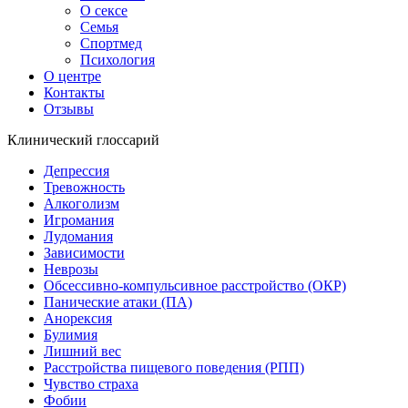
О сексе
Семья
Спортмед
Психология
О центре
Контакты
Отзывы
Клинический глоссарий
Депрессия
Тревожность
Алкоголизм
Игромания
Лудомания
Зависимости
Неврозы
Обсессивно-компульсивное расстройство (ОКР)
Панические атаки (ПА)
Анорексия
Булимия
Лишний вес
Расстройства пищевого поведения (РПП)
Чувство страха
Фобии