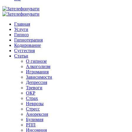
Главная
Услуги
Гипноз
Гипнотерапия
Кодирование
Суггестия
Статьи
О гипнозе
Алкоголизм
Игромания
Зависимости
Депрессия
Тревоги
ОКР
Страх
Неврозы
Стресс
Анорексия
Булимия
РПП
Инсомния