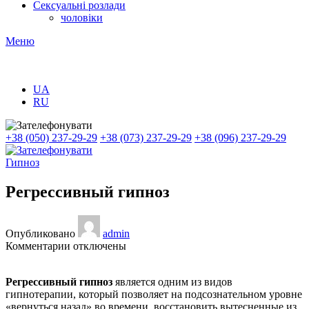
Сексуальні розлади
чоловіки
Меню
UA
RU
+38 (050) 237-29-29
+38 (073) 237-29-29
+38 (096) 237-29-29
Гипноз
Регрессивный гипноз
Опубликовано
admin
к
Комментарии
отключены
записи
Регрессивный
Регрессивный гипноз
является одним из видов
гипноз
гипнотерапии, который позволяет на подсознательном уровне
«вернуться назад» во времени, восстановить вытесненные из