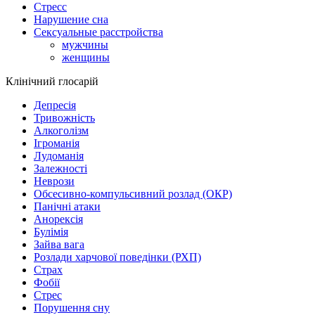
Стресс
Нарушение сна
Сексуальные расстройства
мужчины
женщины
Клінічний глосарій
Депресія
Тривожність
Алкоголізм
Ігроманія
Лудоманія
Залежності
Неврози
Обсесивно-компульсивний розлад (ОКР)
Панічні атаки
Анорексія
Булімія
Зайва вага
Розлади харчової поведінки (РХП)
Страх
Фобії
Стрес
Порушення сну