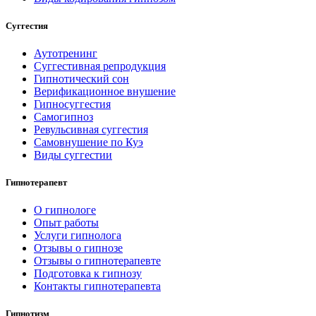
Суггестия
Аутотренинг
Суггестивная репродукция
Гипнотический сон
Верификационное внушение
Гипносуггестия
Самогипноз
Ревульсивная суггестия
Самовнушение по Куэ
Виды суггестии
Гипнотерапевт
О гипнологе
Опыт работы
Услуги гипнолога
Отзывы о гипнозе
Отзывы о гипнотерапевте
Подготовка к гипнозу
Контакты гипнотерапевта
Гипнотизм