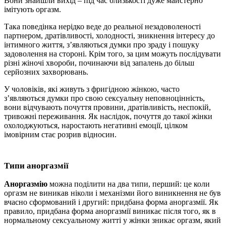
Вони знайшли вихід – під час близькості дуже майстерно
імітують оргазм.
Така поведінка нерідко веде до реальної незадоволеності
партнером, дратівливості, холодності, зникнення інтересу до
інтимного життя, з’являються думки про зраду і пошуку
задоволення на стороні. Крім того, за цим можуть послідувати
різні жіночі хвороби, починаючи від запалень до більш
серйозних захворювань.
У чоловіків, які живуть з фригідною жінкою, часто
з’являються думки про свою сексуальну неповноцінність,
вони відчувають почуття провини, дратівливість, неспокій,
тривожні переживання. Як наслідок, почуття до такої жінки
охолоджуються, наростають негативні емоції, цілком
імовірним стає розрив відносин.
Типи аноргазмії
Аноргазмію
можна поділити на два типи, перший: це коли
оргазм не виникав ніколи і механізми його виникнення не був
вчасно сформований і другий: придбана форма аноргазмії. Як
правило, придбана форма аноргазмії виникає після того, як в
нормальному сексуальному житті у жінки зникає оргазм, який