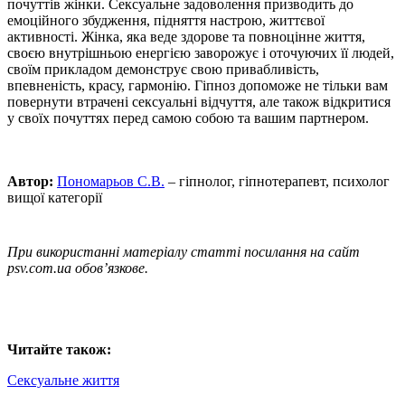
почуттів жінки. Сексуальне задоволення призводить до
емоційного збудження, підняття настрою, життєвої
активності. Жінка, яка веде здорове та повноцінне життя,
своєю внутрішньою енергією заворожує і оточуючих її людей,
своїм прикладом демонструє свою привабливість,
впевненість, красу, гармонію. Гіпноз допоможе не тільки вам
повернути втрачені сексуальні відчуття, але також відкритися
у своїх почуттях перед самою собою та вашим партнером.
Автор:
Пономарьов С.В.
– гіпнолог, гіпнотерапевт, психолог
вищої категорії
При використанні матеріалу статті посилання на сайт
psv.com.ua обов’язкове.
Читайте також:
Сексуальне життя