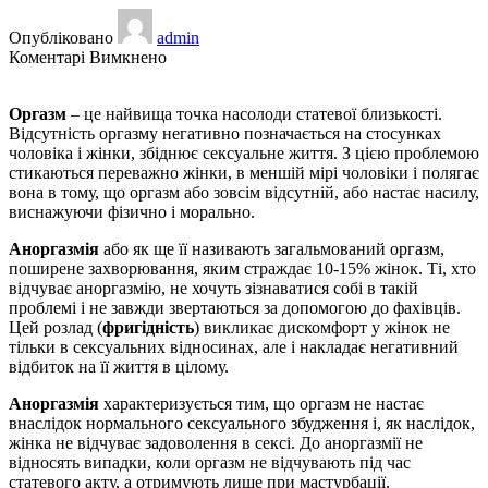
Опубліковано
admin
до
Коментарі Вимкнено
Відсутність
оргазму
Оргазм
– це найвища точка насолоди статевої близькості.
(аноргазмія)
Відсутність оргазму негативно позначається на стосунках
чоловіка і жінки, збіднює сексуальне життя. З цією проблемою
стикаються переважно жінки, в меншій мірі чоловіки і полягає
вона в тому, що оргазм або зовсім відсутній, або настає насилу,
виснажуючи фізично і морально.
Аноргазмія
або як ще її називають загальмований оргазм,
поширене захворювання, яким страждає 10-15% жінок. Ті, хто
відчуває аноргазмію, не хочуть зізнаватися собі в такій
проблемі і не завжди звертаються за допомогою до фахівців.
Цей розлад (
фригідність
) викликає дискомфорт у жінок не
тільки в сексуальних відносинах, але і накладає негативний
відбиток на її життя в цілому.
Аноргазмія
характеризується тим, що оргазм не настає
внаслідок нормального сексуального збудження і, як наслідок,
жінка не відчуває задоволення в сексі. До аноргазмії не
відносять випадки, коли оргазм не відчувають під час
статевого акту, а отримують лише при мастурбації.