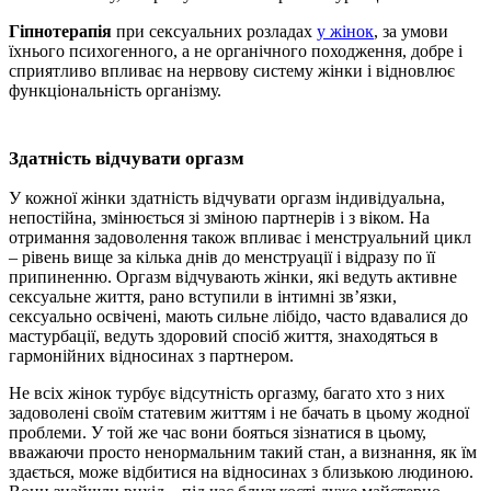
Гіпнотерапія
при сексуальних розладах
у жінок
, за умови
їхнього психогенного, а не органічного походження, добре і
сприятливо впливає на нервову систему жінки і відновлює
функціональність організму.
Здатність відчувати оргазм
У кожної жінки здатність відчувати оргазм індивідуальна,
непостійна, змінюється зі зміною партнерів і з віком. На
отримання задоволення також впливає і менструальний цикл
– рівень вище за кілька днів до менструації і відразу по її
припиненню. Оргазм відчувають жінки, які ведуть активне
сексуальне життя, рано вступили в інтимні зв’язки,
сексуально освічені, мають сильне лібідо, часто вдавалися до
мастурбації, ведуть здоровий спосіб життя, знаходяться в
гармонійних відносинах з партнером.
Не всіх жінок турбує відсутність оргазму, багато хто з них
задоволені своїм статевим життям і не бачать в цьому жодної
проблеми. У той же час вони бояться зізнатися в цьому,
вважаючи просто ненормальним такий стан, а визнання, як їм
здається, може відбитися на відносинах з близькою людиною.