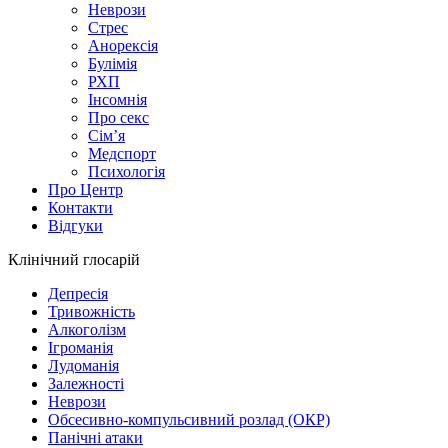
Неврози
Стрес
Анорексія
Булімія
РХП
Інсомнія
Про секс
Сім’я
Медспорт
Психологія
Про Центр
Контакти
Відгуки
Клінічний глосарій
Депресія
Тривожність
Алкоголізм
Ігроманія
Лудоманія
Залежності
Неврози
Обсесивно-компульсивний розлад (ОКР)
Панічні атаки