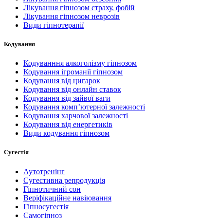
Лікування гіпнозом страху, фобій
Лікування гіпнозом неврозів
Види гіпнотерапії
Кодування
Кодуванння алкоголізму гіпнозом
Кодування ігроманії гіпнозом
Кодування від цигарок
Кодування від онлайн ставок
Кодування від зайвої ваги
Кодування комп’ютерної залежності
Кодування харчової залежності
Кодування від енергетиків
Види кодування гіпнозом
Сугестія
Аутотренінг
Сугестивна репродукція
Гіпнотичний сон
Веріфікаційне навіювання
Гіпносугестія
Самогіпноз