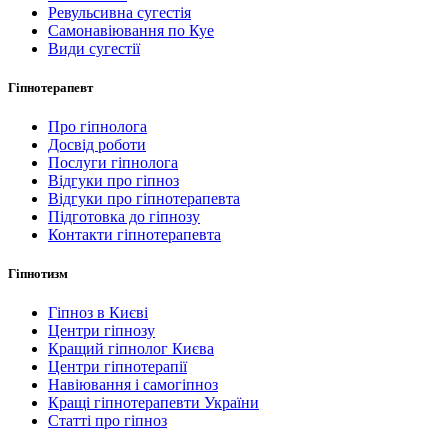
Ревульсивна сугестія
Самонавіювання по Куе
Види сугестії
Гіпнотерапевт
Про гіпнолога
Досвід роботи
Послуги гіпнолога
Відгуки про гіпноз
Відгуки про гіпнотерапевта
Підготовка до гіпнозу
Контакти гіпнотерапевта
Гіпнотизм
Гіпноз в Києві
Центри гіпнозу
Кращий гіпнолог Києва
Центри гіпнотерапії
Навіювання і самогіпноз
Кращі гіпнотерапевти України
Статті про гіпноз