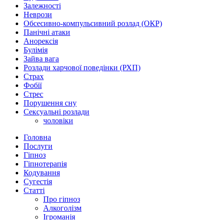
Залежності
Неврози
Обсесивно-компульсивний розлад (ОКР)
Панічні атаки
Анорексія
Булімія
Зайва вага
Розлади харчової поведінки (РХП)
Страх
Фобії
Стрес
Порушення сну
Сексуальні розлади
чоловіки
Головна
Послуги
Гіпноз
Гіпнотерапія
Кодування
Сугестія
Статті
Про гіпноз
Алкоголізм
Ігроманія