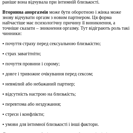
раніше вона відчувала при інтимній близькості.
Вторинна аноргазмія
може бути оборотною і жінка може
знову відчувати оргазм з новим партнером. Ця форма
найчастіше має психологічну причину її виникнення, а
точніше сказати – зникнення оргазму. Тут відіграють роль такі
чинники:
• почуття страху перед сексуальною близькістю;
• страх завагітніти;
• почуття провини і сорому;
• довге і тривожне очікування перед сексом;
• невмілий або небажаний партнер;
• відсутність настрою на близькість;
• перевтома або нездужання;
• стреси і конфлікти;
• умови для інтимної близькості і інші фактори.