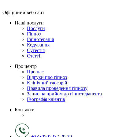
Офіційний веб-сайт
Наші послуги
Послуги
Гіпноз
Гіпнотерапія
Кодування
Сугестія
Статті
Про центр
Про нас
Відгуки про гіпноз
Клінічний глосарій
Правила проведення гіпнозу
Запис на прийом до гіпнотерапевта
Географія клієнтів
Контакти
+38 (050) 237-29-29