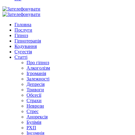
Головна
Послуги
Гіпноз
Гіпнотерапія
Кодування
Сугестія
Статті
Про гіпноз
Алкоголізм
Ігроманія
Залежності
Депресія
Тривоги
Обсесії
Страхи
Неврози
Стрес
Анорексія
Булімія
РХП
Інсомнія