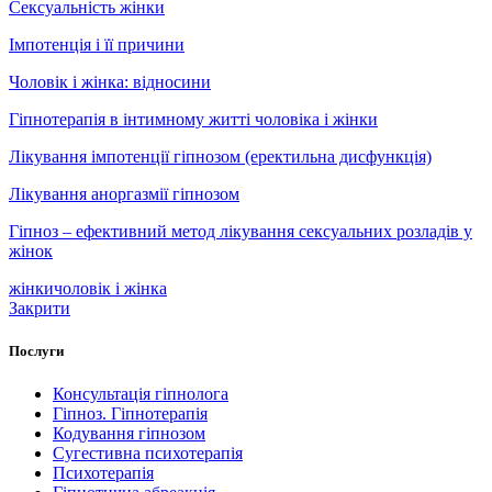
Сексуальність жінки
Імпотенція і її причини
Чоловік і жінка: відносини
Гіпнотерапія в інтимному житті чоловіка і жінки
Лікування імпотенції гіпнозом (еректильна дисфункція)
Лікування аноргазмії гіпнозом
Гіпноз – ефективний метод лікування сексуальних розладів у
жінок
жінки
чоловік і жінка
Закрити
Послуги
Консультація гіпнолога
Гіпноз. Гіпнотерапія
Кодування гіпнозом
Сугестивна психотерапія
Психотерапія