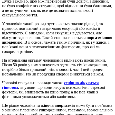
Дуже важливо, щоб між партнерами були довірчі відносини,
не було конфліктних ситуацій, щоб відносини були бажаними,
а не штучними, так як все це позначається на якості
сексуального життя.
У чоловіків такий розлад зустрічається значно рідше, і, як
правило, пов’язаний з затримкою еякуляції або зовсім її
відсутністю. Є випадки, коли еякуляція відбувається, але
відсутнє задоволення. Такий стан називається
аноргазмічною
ангедонією
. В її основі лежать такі ж причини, як і у жінок, і
пов’язані вони з психологічними факторами, про які ми
говорили раніше.
На отримання оргазму чоловіками впливають вікові зміни.
Після 50 років у них знижується здатність сім’явиверження,
потрібно більш тривалий, ніж в юності, час. І цей процес
нормальний, так як продукція сперми знижується з віком.
Чоловічі сексуальні розлади також
успішно лікуються
гіпнозом
, за умови, що вони несуть психологічні, стресові
фактори, які впливають на їхню появу, а не пов’язані з
фізичними ушкодженнями або каліцтвом.
Ще рідше чоловіча та
жіноча аноргазмія
може бути пов’язана
з різними тілесними ушкодженнями, травмами, гормональною
недостатністю, серйозними хронічними захворюваннями