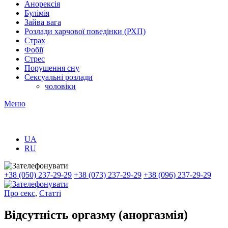
Анорексія
Булімія
Зайва вага
Розлади харчової поведінки (РХП)
Страх
Фобії
Стрес
Порушення сну
Сексуальні розлади
чоловіки
Меню
UA
RU
+38 (050) 237-29-29
+38 (073) 237-29-29
+38 (096) 237-29-29
Про секс
,
Статті
Відсутність оргазму (аноргазмія)