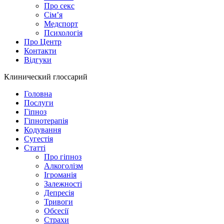
Про секс
Сім’я
Медспорт
Психологія
Про Центр
Контакти
Відгуки
Клинический глоссарий
Головна
Послуги
Гіпноз
Гіпнотерапія
Кодування
Сугестія
Статті
Про гіпноз
Алкоголізм
Ігроманія
Залежності
Депресія
Тривоги
Обсесії
Страхи