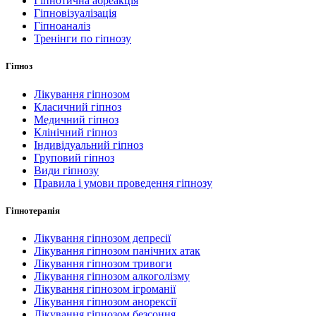
Гіпнотична абреакція
Гіпновізуалізація
Гіпноаналіз
Тренінги по гіпнозу
Гіпноз
Лікування гіпнозом
Класичний гіпноз
Медичний гіпноз
Клінічний гіпноз
Індивідуальний гіпноз
Груповий гіпноз
Види гіпнозу
Правила і умови проведення гіпнозу
Гіпнотерапія
Лікування гіпнозом депресії
Лікування гіпнозом панічних атак
Лікування гіпнозом тривоги
Лікування гіпнозом алкоголізму
Лікування гіпнозом ігроманії
Лікування гіпнозом анорексії
Лікування гіпнозом безсоння