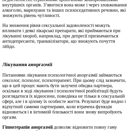
внутрішніх органів. З’явитися вона може і через зловживання
алкоголю, марихуани та інших психоседативних речовин, які
знижують рівень чутливості.
На зниження рівня сексуальної задоволеності можуть
впливати і деякі лікарські препарати, які приймаються при
лікуванні хвороб, наприклад, при депресії призначаються
антидепресанти, транквілізатори, що знижують почуття
лібідо.
Лікування аноргазмії
Питаннями лікування психологічної аноргазмії займаються
сексолог, психолог, психотерапевт. При цьому слід зазначити,
що в цей процес мають бути залучені обидва партнера,
оскільки в ході лікування і психологічної реабілітації будуть
розглядатися їх відносини, поведінка не тільки в сексуальній
сфері, але і в цілому їх особисте життя. Результат буде видно і
відчутний самими партнерами, коли втрачена функція
відновиться і в інтимній близькості вони знову випробують
оргазм.
Гіпнотерапія аноргазмії
дозволяє відновити повну гаму