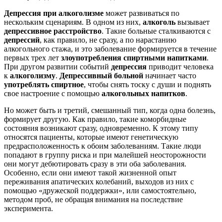
Депрессия при алкоголизме
может развиваться по
нескольким сценариям. В одном из них,
алкоголь
вызывает
депрессивное расстройство
. Такие больные сталкиваются с
депрессий
, как правило, не сразу, а по нарастанию
алкогольного стажа, и это заболевание формируется в течение
первых трех лет
злоупотребления спиртными напитками
.
При другом развитии событий
депрессия
приводит человека
к
алкоголизму
.
Депрессивный больной
начинает часто
употреблять спиртное
, чтобы снять тоску с души и поднять
свое настроение с помощью
алкогольных напитков
.
Но может быть и третий, смешанный тип, когда одна болезнь,
формирует другую. Как правило, такие коморбидные
состояния возникают сразу, одновременно. К этому типу
относятся пациенты, которые имеют генетическую
предрасположенность к обоим заболеваниям. Такие люди
попадают в группу риска и при малейшей неосторожности
они могут дебютировать сразу в эти оба заболевания.
Особенно, если они имеют такой жизненной опыт
переживания апатических колебаний, выходов из них с
помощью «дружеской поддержки», или самостоятельно,
методом проб, не обращая внимания на последствие
эксперимента.