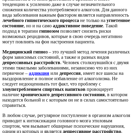
тенденцию к усилению даже в случае незначительного
снижения количества употребляемого алкоголя. Для данного
вида заболевания важным фактором является направленность
лечебного гипнотического процесса
не только на
угнетенное
состояние
, но и на само
аддиктивное поведение
. Такой
подход в терапии
гипнозом
позволяет снизить риски
возможных рецидивов, которые в свою очередь негативно
могут повлиять на фон настроения пациента.
Медицинский гипноз
– это лучший метод лечения различных
форм зависимых состояний, а также и разных видов
депрессивных расстройств
. Человек столкнувшийся с двумя
этими тяжелыми заболеваниями, независимо что из них
первичное
–
аддикция
или
депрессия
, имеет все шансы на
выздоровление и полное избавление от алкоголизма. Не
следует недооценивать тот факт, что проблему с
злоупотреблением спиртных напитков
провоцирует
наличие
хронического депрессивного состояния
, в котором
находится больной и с которым он не в силах самостоятельно
справиться.
В любом случае, регулярное поступление в организм алкоголя
приводит к интоксикации головного мозга этиловым
спиртом, чем вызывает обширные психические нарушения,
одним из которых и является
депрессивное расстройство
.