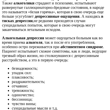
Также
алкоголики
страдают и психозами, испытывают
развернутые галлюцинаторно-бредовые состояния, в народе
это называется «белая горячка», которая в свою очередь еще
больше усугубляет
депрессивные ощущения
. А находясь
в
тисках депрессии
,не редкими приходятся случаи
суицидальных попыток, которые в свою очередь могут
заканчиваться летальным исходом.
Алкогольная депрессия
может ощущаться больным как во
время приема
алкоголя
, так и после его употребления,
особенно остро переживается при
абстинентном синдроме
.
Пациент испытывает схожие симптомы, как и люди, ведущие
трезвый образ жизни, но столкнувшиеся с депрессивным
расстройством, а это в первую очередь:
безнадежность;
упадок сил:
плаксивость;
раздражительность;
отчаяние;
тревожность;
одиночество;
бессонница;
чувство вины;
суицидальные мысли и т.д.