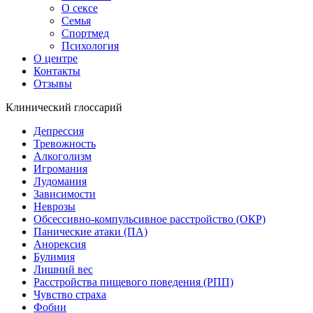
О сексе
Семья
Спортмед
Психология
О центре
Контакты
Отзывы
Клинический глоссарий
Депрессия
Тревожность
Алкоголизм
Игромания
Лудомания
Зависимости
Неврозы
Обсессивно-компульсивное расстройство (ОКР)
Панические атаки (ПА)
Анорексия
Булимия
Лишний вес
Расстройства пищевого поведения (РПП)
Чувство страха
Фобии