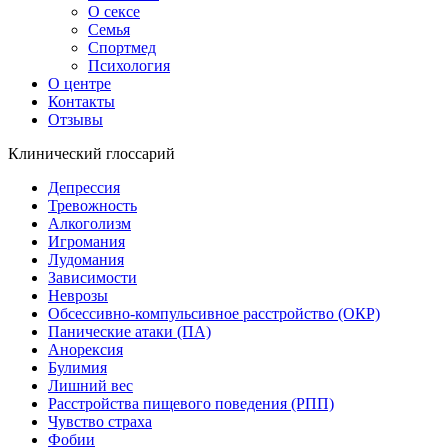
О сексе
Семья
Спортмед
Психология
О центре
Контакты
Отзывы
Клинический глоссарий
Депрессия
Тревожность
Алкоголизм
Игромания
Лудомания
Зависимости
Неврозы
Обсессивно-компульсивное расстройство (ОКР)
Панические атаки (ПА)
Анорексия
Булимия
Лишний вес
Расстройства пищевого поведения (РПП)
Чувство страха
Фобии