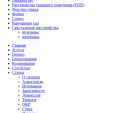
Лишний вес
Расстройства пищевого поведения (РПП)
Чувство страха
Фобии
Стресс
Нарушение сна
Сексуальные расстройства
мужчины
женщины
Главная
Услуги
Гипноз
Гипнотерапия
Кодирование
Суггестия
Статьи
О гипнозе
Алкоголизм
Игромания
Зависимости
Депрессия
Тревоги
ОКР
Страх