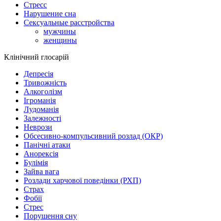
Стресс
Нарушение сна
Сексуальные расстройства
мужчины
женщины
Клінічний глосарій
Депресія
Тривожність
Алкоголізм
Ігроманія
Лудоманія
Залежності
Неврози
Обсесивно-компульсивний розлад (ОКР)
Панічні атаки
Анорексія
Булімія
Зайва вага
Розлади харчової поведінки (РХП)
Страх
Фобії
Стрес
Порушення сну