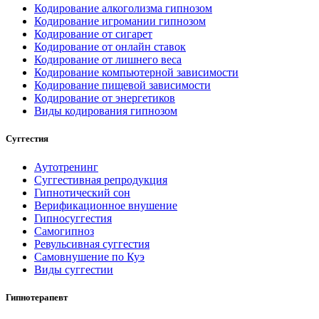
Кодирование алкоголизма гипнозом
Кодирование игромании гипнозом
Кодирование от сигарет
Кодирование от онлайн ставок
Кодирование от лишнего веса
Кодирование компьютерной зависимости
Кодирование пищевой зависимости
Кодирование от энергетиков
Виды кодирования гипнозом
Суггестия
Аутотренинг
Суггестивная репродукция
Гипнотический сон
Верификационное внушение
Гипносуггестия
Самогипноз
Ревульсивная суггестия
Самовнушение по Куэ
Виды суггестии
Гипнотерапевт