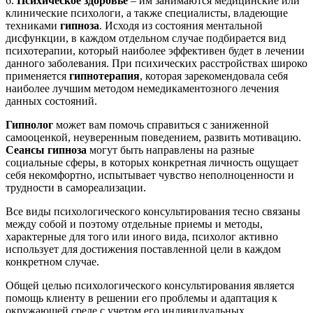
6.
Психическое здоровье
– им занимаются медицинские или
клинические психологи, а также специалисты, владеющие
техниками
гипноза
. Исходя из состояния ментальной
дисфункции, в каждом отдельном случае подбирается вид
психотерапии, который наиболее эффективен будет в лечении
данного заболевания. При психических расстройствах широко
применяется
гипнотерапия
, которая зарекомендовала себя
наиболее лучшим методом немедикаментозного лечения
данных состояний.
Гипнолог
может вам помочь справиться с заниженной
самооценкой, неуверенным поведением, развить мотивацию.
Сеансы гипноза
могут быть направлены на разные
социальные сферы, в которых конкретная личность ощущает
себя некомфортно, испытывает чувство неполноценности и
трудности в самореализации.
Все виды психологического консультирования тесно связаны
между собой и поэтому отдельные приемы и методы,
характерные для того или иного вида, психолог активно
использует для достижения поставленной цели в каждом
конкретном случае.
Общей целью психологического консультирования является
помощь клиенту в решении его проблемы и адаптация к
окружающей среде с учетом его индивидуальных