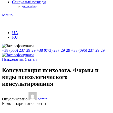
Сексуальні розлади
чоловіки
Меню
UA
RU
+38 (050) 237-29-29
+38 (073) 237-29-29
+38 (096) 237-29-29
Психология
,
Статьи
Консультация психолога. Формы и
виды психологического
консультирования
Опубликовано
admin
к
Комментарии
отключены
записи
Консультация