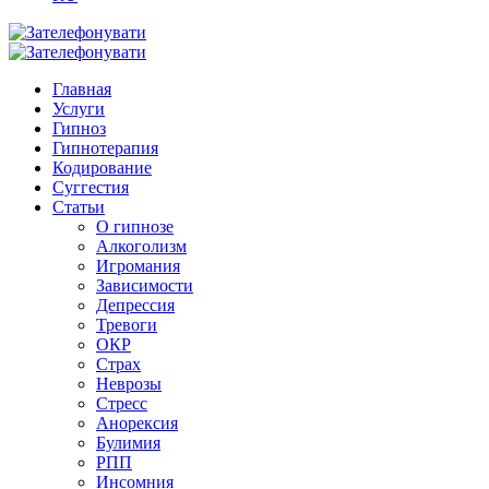
Главная
Услуги
Гипноз
Гипнотерапия
Кодирование
Суггестия
Статьи
О гипнозе
Алкоголизм
Игромания
Зависимости
Депрессия
Тревоги
ОКР
Страх
Неврозы
Стресс
Анорексия
Булимия
РПП
Инсомния