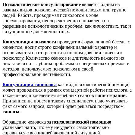
Психологическое консультирование
является одним из
психолога.
важных видов психологической помощи людям или группе
Формы
людей. Работа, проводимая психологом в ходе
и
консультирования, непосредственно направлена на
виды
разрешение психологических проблем, как личностных, так и
психологического
ситуационных, межличностных.
консультирования
Консультация психолога
проходит в форме личной беседы с
клиентом, носит строго конфиденциальный характер и
основывается на открытости и полном доверии клиента к
психологу. Количество сеансов и длительность каждого из
них зависит от глубины проблемы и специальных приемов и
методов, используемых психологом в своей
профессиональной деятельности.
Консультация гипнолога
как вид психологической помощи,
может проводиться в рамках стандартной работы психолога, а
также перед проведением лечебных сеансов
гипнотерапии
.
При записи на прием к такому специалисту, надо учитывать
факт самого запроса, который будет решаться посредством
гипноза
.
Обращение человека за
психологической помощью
указывает на то, что ему не удается самостоятельно
справиться с возникшей жизненной ситуацией.