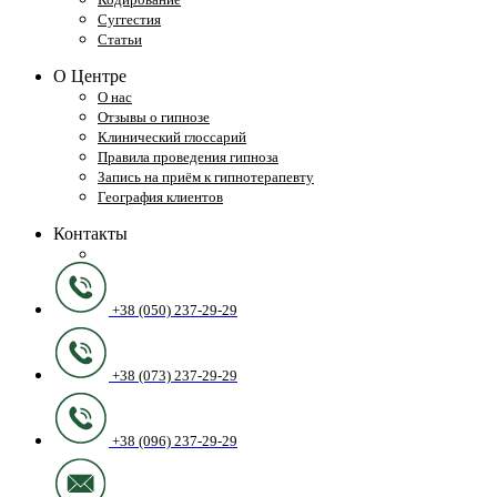
Суггестия
Статьи
О Центре
О нас
Отзывы о гипнозе
Клинический глоссарий
Правила проведения гипноза
Запись на приём к гипнотерапевту
География клиентов
Контакты
+38 (050) 237-29-29
+38 (073) 237-29-29
+38 (096) 237-29-29