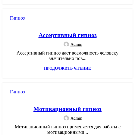
Гипноз
Ассертивный гипноз
Admin
Ассертивный гипноз дает возможность человеку
значительно пов...
ПРОДОЛЖИТЬ ЧТЕНИЕ
Гипноз
Мотивационный гипноз
Admin
Мотивационный гипноз применяется для работы с
мотивационными...