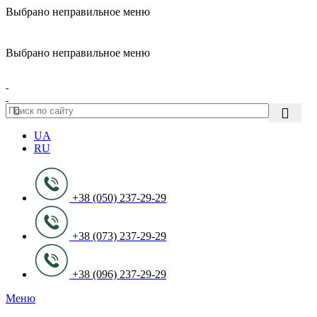
Выбрано неправильное меню
ADD ANYTHING HERE OR JUST REMOVE IT…
Выбрано неправильное меню
UA
RU
+38 (050) 237-29-29
+38 (073) 237-29-29
+38 (096) 237-29-29
Меню