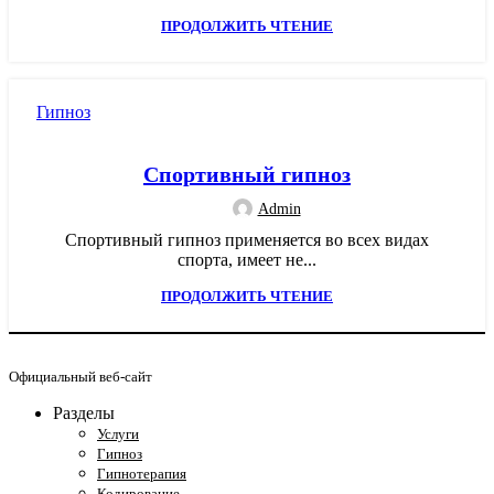
ПРОДОЛЖИТЬ ЧТЕНИЕ
Гипноз
Спортивный гипноз
Admin
Спортивный гипноз применяется во всех видах
спорта, имеет не...
ПРОДОЛЖИТЬ ЧТЕНИЕ
Официальный веб-сайт
Разделы
Услуги
Гипноз
Гипнотерапия
Кодирование