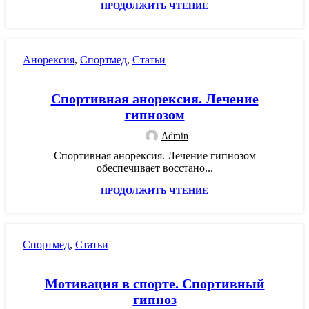
ПРОДОЛЖИТЬ ЧТЕНИЕ
Анорексия
,
Спортмед
,
Статьи
Спортивная анорексия. Лечение
гипнозом
Admin
Спортивная анорексия. Лечение гипнозом
обеспечивает восстано...
ПРОДОЛЖИТЬ ЧТЕНИЕ
Спортмед
,
Статьи
Мотивация в спорте. Спортивный
гипноз