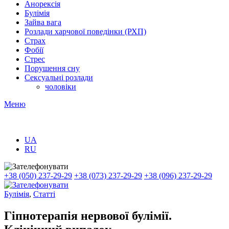
Анорексія
Булімія
Зайва вага
Розлади харчової поведінки (РХП)
Страх
Фобії
Стрес
Порушення сну
Сексуальні розлади
чоловіки
Меню
UA
RU
+38 (050) 237-29-29
+38 (073) 237-29-29
+38 (096) 237-29-29
Булімія
,
Статті
Гіпнотерапія нервової булімії.