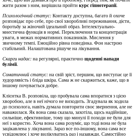
жити разом з ним, вирішила пройти
курс гіпнотерапії
.
Психологічний статус:
Контакту доступна, багато й охоче
розповідає про себе, про свої хворобливі переживання, дієти,
боротьбу за жіночий ідеальний образ. Інтелектуально-
мнестична функція в нормі. Переключення та концентрація
уваги, в межах нормативних показників. Мислення у
звичному темпі. Емоційно рівна поведінка. Фон настрою
стабільний. Налаштована рішуче на лікування.
Скарги надає:
на регулярні, практично
щоденні напади
булімії
.
Соматичний статус:
на свій зріст, першим, що виступає це її
худорлявість і бліда шкіра. Сама ж не скаржиться, каже, що в
іншому почувається добре.
Клієнтка В. розповіла, що пробувала сама впоратися з цією
хворобою, але в неї нічого не виходить. Згадувала як ходила
до психолога, навіть думала повторити своє звернення, але не
наважилася. Як вона сама сказала, захотіла, щось надійніше,
сильніше, ефективніше, тому що минулі її походи не були для
неї з користю. Хоча вона сама розуміє, що тоді вона не була
зацікавлена ​​у лікуванні. Зараз все по-іншому, вона сама все
усвідомлює і хоче вилікуватись раз і назавжди. Самостійно