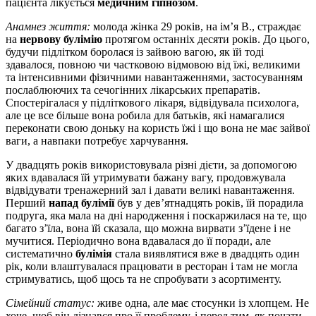
пацієнта лікується
медичним гіпнозом
.
Анамнез життя:
молода жінка 29 років, на ім’я В., страждає
на
нервову булімію
протягом останніх десяти років. До цього,
будучи підлітком боролася із зайвою вагою, як їй тоді
здавалося, повною чи частковою відмовою від їжі, великими
та інтенсивними фізичними навантаженнями, застосуванням
послаблюючих та сечогінних лікарських препаратів.
Спостерігалася у підліткового лікаря, відвідувала психолога,
але це все більше вона робила для батьків, які намагалися
переконати свою доньку на користь їжі і що вона не має зайвої
ваги, а навпаки потребує харчування.
У двадцять років використовувала різні дієти, за допомогою
яких вдавалася їй утримувати бажану вагу, продовжувала
відвідувати тренажерний зал і давати великі навантаження.
Перший
напад булімії
був у дев’ятнадцять років, їй порадила
подруга, яка мала на дні народження і поскаржилася на те, що
багато з’їла, вона їй сказала, що можна вирвати з’їдене і не
мучитися. Періодично вона вдавалася до її поради, але
систематично
булімія
стала виявлятися вже в двадцять один
рік, коли влаштувалася працювати в ресторан і там не могла
стримуватись, щоб щось та не спробувати з асортименту.
Сімейний статус:
живе одна, але має стосунки із хлопцем. Не
хоче, щоб він дізнався про її проблему, і перед тим, як почати