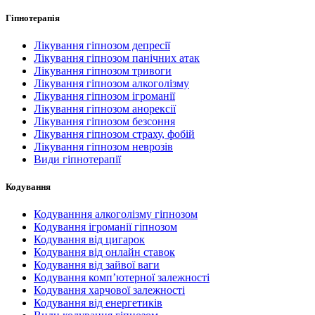
Гіпнотерапія
Лікування гіпнозом депресії
Лікування гіпнозом панічних атак
Лікування гіпнозом тривоги
Лікування гіпнозом алкоголізму
Лікування гіпнозом ігроманії
Лікування гіпнозом анорексії
Лікування гіпнозом безсоння
Лікування гіпнозом страху, фобій
Лікування гіпнозом неврозів
Види гіпнотерапії
Кодування
Кодуванння алкоголізму гіпнозом
Кодування ігроманії гіпнозом
Кодування від цигарок
Кодування від онлайн ставок
Кодування від зайвої ваги
Кодування комп’ютерної залежності
Кодування харчової залежності
Кодування від енергетиків