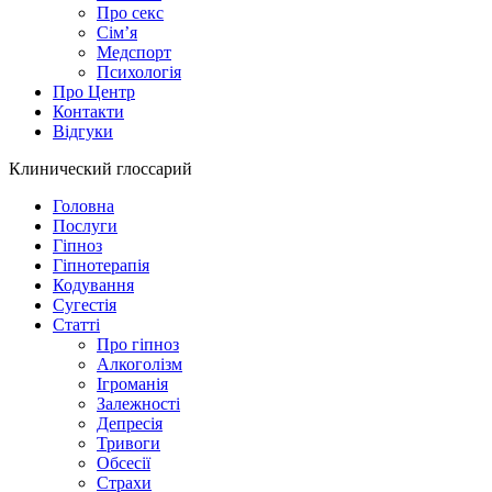
Про секс
Сім’я
Медспорт
Психологія
Про Центр
Контакти
Відгуки
Клинический глоссарий
Головна
Послуги
Гіпноз
Гіпнотерапія
Кодування
Сугестія
Статті
Про гіпноз
Алкоголізм
Ігроманія
Залежності
Депресія
Тривоги
Обсесії
Страхи