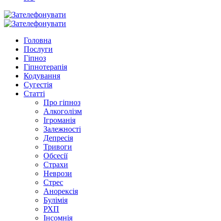
Головна
Послуги
Гіпноз
Гіпнотерапія
Кодування
Сугестія
Статті
Про гіпноз
Алкоголізм
Ігроманія
Залежності
Депресія
Тривоги
Обсесії
Страхи
Неврози
Стрес
Анорексія
Булімія
РХП
Інсомнія