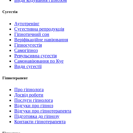
Види кодування гіпнозом
Сугестія
Аутотренінг
Сугестивна репродукція
Гіпнотичний сон
Веріфікаційне навіювання
Гіпносугестія
Самогіпноз
Ревульсивна сугестія
Самонавіювання по Куе
Види сугестії
Гіпнотерапевт
Про гіпнолога
Досвід роботи
Послуги гіпнолога
Відгуки про гіпноз
Відгуки про гіпнотерапевта
Підготовка до гіпнозу
Контакти гіпнотерапевта