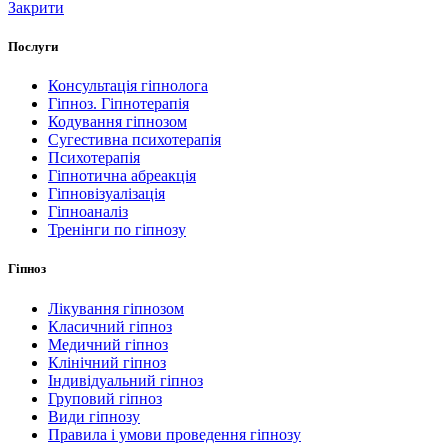
Закрити
Послуги
Консультація гіпнолога
Гіпноз. Гіпнотерапія
Кодування гіпнозом
Сугестивна психотерапія
Психотерапія
Гіпнотична абреакція
Гіпновізуалізація
Гіпноаналіз
Тренінги по гіпнозу
Гіпноз
Лікування гіпнозом
Класичний гіпноз
Медичний гіпноз
Клінічний гіпноз
Індивідуальний гіпноз
Груповий гіпноз
Види гіпнозу
Правила і умови проведення гіпнозу