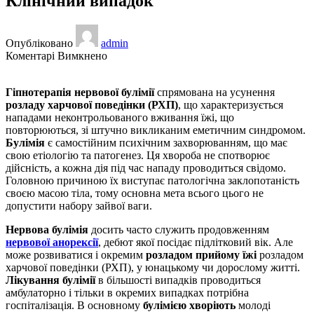
Клінічний випадок
Опубліковано
admin
до
Коментарі Вимкнено
Гіпнотерапія
нервової
Гіпнотерапія нервової булімії
спрямована на усунення
булімії.
розладу харчової поведінки (РХП)
, що характеризується
Клінічний
нападами неконтрольованого вживання їжі, що
випадок
повторюються, зі штучно викликаним еметичним синдромом.
Булімія
є самостійним психічним захворюванням, що має
свою етіологію та патогенез. Ця хвороба не спотворює
дійсність, а кожна дія під час нападу проводиться свідомо.
Головною причиною їх виступає патологічна заклопотаність
своєю масою тіла, тому основна мета всього цього не
допустити набору зайвої ваги.
Нервова булімія
досить часто служить продовженням
нервової анорексії
, дебют якої посідає підлітковий вік. Але
може розвиватися і окремим
розладом прийому їжі
розладом
харчової поведінки (РХП), у юнацькому чи дорослому житті.
Лікування булімії
в більшості випадків проводиться
амбулаторно і тільки в окремих випадках потрібна
госпіталізація. В основному
булімією хворіють
молоді