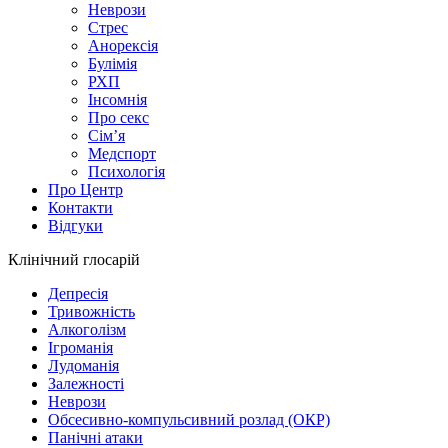
Неврози
Стрес
Анорексія
Булімія
РХП
Інсомнія
Про секс
Сім’я
Медспорт
Психологія
Про Центр
Контакти
Відгуки
Клінічний глосарій
Депресія
Тривожність
Алкоголізм
Ігроманія
Лудоманія
Залежності
Неврози
Обсесивно-компульсивний розлад (ОКР)
Панічні атаки