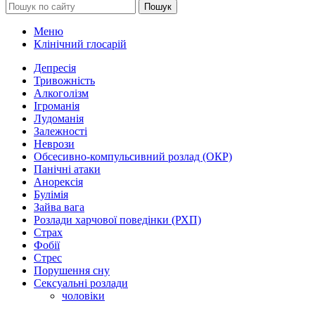
Пошук
Меню
Клінічний глосарій
Депресія
Тривожність
Алкоголізм
Ігроманія
Лудоманія
Залежності
Неврози
Обсесивно-компульсивний розлад (ОКР)
Панічні атаки
Анорексія
Булімія
Зайва вага
Розлади харчової поведінки (РХП)
Страх
Фобії
Стрес
Порушення сну
Сексуальні розлади
чоловіки