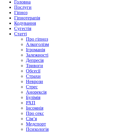
Головна
Послуги
Гіпноз
Гіпнотерапія
Кодування
Сугестія
Статті
Про гіпноз
Алкоголізм
Ігроманія
Залежності
Депресія
Тривоги
Обсесії
Страхи
Неврози
Стрес
Анорексія
Булімія
РХП
Інсомнія
Про секс
Сім’я
Медспорт
Психологія