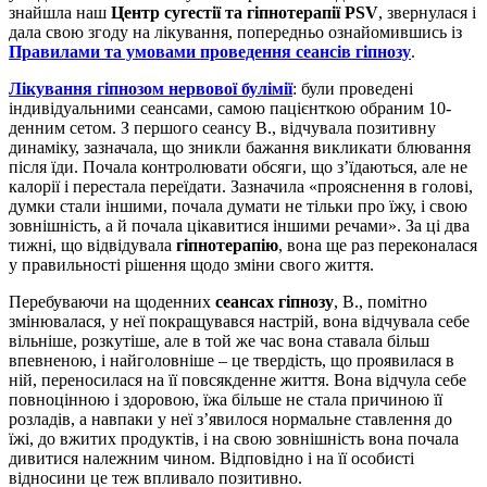
знайшла наш
Центр сугестії та гіпнотерапії PSV
, звернулася і
дала свою згоду на лікування, попередньо ознайомившись із
Правилами та умовами проведення сеансів гіпнозу
.
Лікування гіпнозом нервової булімії
: були проведені
індивідуальними сеансами, самою пацієнткою обраним 10-
денним сетом. З першого сеансу В., відчувала позитивну
динаміку, зазначала, що зникли бажання викликати блювання
після їди. Почала контролювати обсяги, що з’їдаються, але не
калорії і перестала переїдати. Зазначила «прояснення в голові,
думки стали іншими, почала думати не тільки про їжу, і свою
зовнішність, а й почала цікавитися іншими речами». За ці два
тижні, що відвідувала
гіпнотерапію
, вона ще раз переконалася
у правильності рішення щодо зміни свого життя.
Перебуваючи на щоденних
сеансах гіпнозу
, В., помітно
змінювалася, у неї покращувався настрій, вона відчувала себе
вільніше, розкутіше, але в той же час вона ставала більш
впевненою, і найголовніше – це твердість, що проявилася в
ній, переносилася на її повсякденне життя. Вона відчула себе
повноцінною і здоровою, їжа більше не стала причиною її
розладів, а навпаки у неї з’явилося нормальне ставлення до
їжі, до вжитих продуктів, і на свою зовнішність вона почала
дивитися належним чином. Відповідно і на її особисті
відносини це теж впливало позитивно.