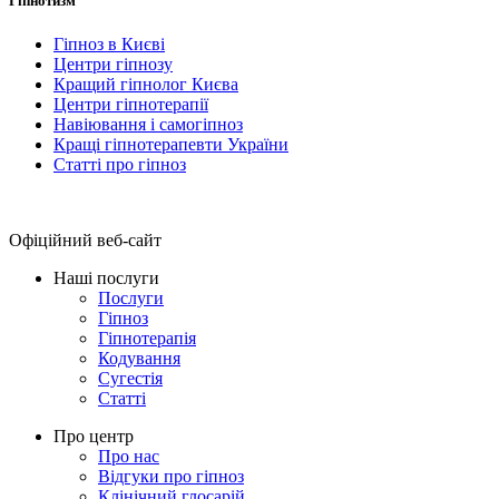
Гіпнотизм
Гіпноз в Києві
Центри гіпнозу
Кращий гіпнолог Києва
Центри гіпнотерапії
Навіювання і самогіпноз
Кращі гіпнотерапевти України
Статті про гіпноз
Офіційний веб-сайт
Наші послуги
Послуги
Гіпноз
Гіпнотерапія
Кодування
Сугестія
Статті
Про центр
Про нас
Відгуки про гіпноз
Клінічний глосарій