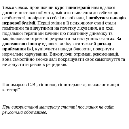
Таким чином:
пройшовши
курс гіпнотерапії
нам вдалося
досягти поставленої мети, змінити ставлення до себе як до
особистості, повірити в себе і в свої сили, і
позбутися нападів
нервової булімії
. Перші зміни в її психічному стані стали
помітними та відчутними на початку лікування, а в ході
подальшої терапії ми бачили цю позитивну динаміку та
закріплювали отримані результати на наступних сеансах.
За
допомогою гіпнозу
вдалося вилікувати тяжкий
розлад
приймання їжі
, купірувати напади блювоти, повернути
нормальне харчування. Виконуючи отримані рекомендації,
вона самостійно зможе далі покращувати своє самопочуття та
не допустити ризиків рецидивів.
Пономарьов С.В., гіпнолог, гіпнотерапевт, психолог вищої
категорії
При використанні матеріалу статті посилання на сайт
psv.com.ua обов’язкове.