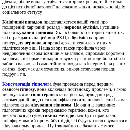
дівчата, рідше вона зустрічається в зрілих роках, та й схильні
до цієї психічної патології переважно жінки, незалежно від їх
соціального статусу.
Клінічний випадок
представляється вашій увазі про
поширений харчовий розлад –
нервова булімія
, і успішне
його
лікування гіпнозом
. Як і в більшості історій пацієнток,
які страждають на цей вид
РХП
, в
булімію
їх привела
попередня
нервова анорексія
, яка проявилася у них у
підлітковому віці. Наша хвора також пройшла через
невдоволення своїм зовнішнім виглядом, спробами боротьби
за «ідеальні форми» використовуючи різні методи боротьби із
зайвою вагою, які самостійно знаходила в інтернеті, на різних
сайтах, форумах для схуднення, використовувала поради
подруг і т.д.
Консультація гіпнолога
була проведена перед першим
сеансом гіпнозу
, вона включала постановку проблеми, з якою
звернулася до
гіпнотерапевта
пацієнтка, було дано ряд
рекомендацій щодо психопрофілактики та психогігієни і сама
підготовка до
лікування гіпнозом
. Це один із важливих
підготовчих кроків перед самою терапією, кожен, хто
звертається до
сугестивних методів
, має бути правильно
поінформований про майбутні дії, які будуть застосовуватися в
лікувальному процесі. Ну і звичайно це бажання самого