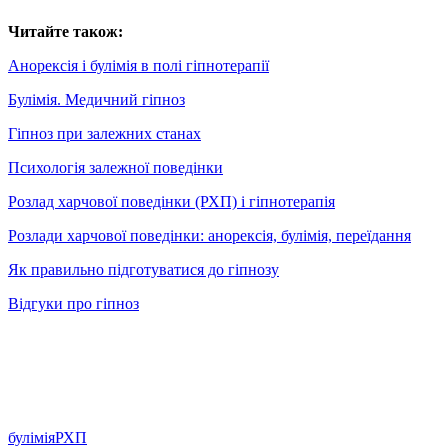
Читайте також:
Анорексія і булімія в полі гіпнотерапії
Булімія. Медичний гіпноз
Гіпноз при залежних станах
Психологія залежної поведінки
Розлад харчової поведінки (РХП) і гіпнотерапія
Розлади харчової поведінки: анорексія, булімія, переїдання
Як правильно підготуватися до гіпнозу
Відгуки про гіпноз
булімія
РХП