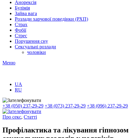
Анорексія
Булімія
Зайва вага
Розлади харчової поведінки (РХП)
Страх
Фобії
Стрес
Порушення сну
Сексуальні розлади
чоловіки
Меню
UA
RU
+38 (050) 237-29-29
+38 (073) 237-29-29
+38 (096) 237-29-29
Про секс
,
Статті
Профілактика та лікування гіпнозом