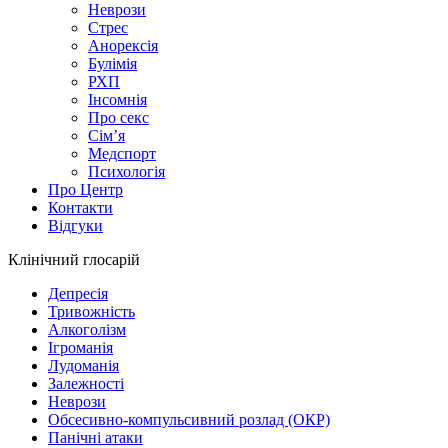
Неврози
Стрес
Анорексія
Булімія
РХП
Інсомнія
Про секс
Сім’я
Медспорт
Психологія
Про Центр
Контакти
Відгуки
Клінічний глосарій
Депресія
Тривожність
Алкоголізм
Ігроманія
Лудоманія
Залежності
Неврози
Обсесивно-компульсивний розлад (ОКР)
Панічні атаки