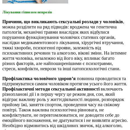
Лікування гіпнозом неврозів
Причини, що викликають сексуальні розлади у чоловіків
,
можна розділити на ряд підвидів: вроджена чи генетична
патологія, механічні травми внаслідок яких відбулися
порушення функціонування чоловічих статевих органів,
наслідки медикаментозного лікування, хірургічні втручання,
тяжкі хвороби, психогенні прояви, залежність від
психоактивних речовин та алкоголю, вікові зміни. На інтимне
життя чоловіка, незалежно від його віку, впливає багато
різних факторів, але найпоширенішими є психотравми,
стреси, конфлікти, неврози та інші патопсихологічні стани.
Профілактика чоловічого здоров’я
повинна проводитися та
підтримуватися самим чоловіком протягом усього його життя.
Профілактичні методи сексуальної активності
включають
різнопланові дії і в першу чергу це режим дня, сон, який
відіграє важливу роль у життєдіяльності людини, розпорядок
прийому їжі, заняття спортом, проведення часу на свіжому
повітрі. Також важлива психологічна рівновага, не
конфліктувати, не перевтомлюватися, не доводити себе до
емоційного виснаження, не дратуватися і не виявляти агресію.
Необхідно відмовитись від шкідливих звичок, від алкоголю,