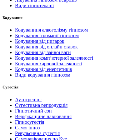
Види гіпнотерапії
Кодування
Кодуванння алкоголізму гіпнозом
Кодування ігроманії гіпнозом
Кодування від цигарок
Кодування від онлайн ставок
Кодування від зайвої ваги
Кодування комп’ютерної залежності
Кодування харчової залежності
Кодування від енергетиків
Види кодування гіпнозом
Сугестія
Аутотренінг
Сугестивна репродукція
Гіпнотичний сон
Веріфікаційне навіювання
Гіпносугестія
Самогіпноз
Ревульсивна сугестія
Самонавіювання по Куе