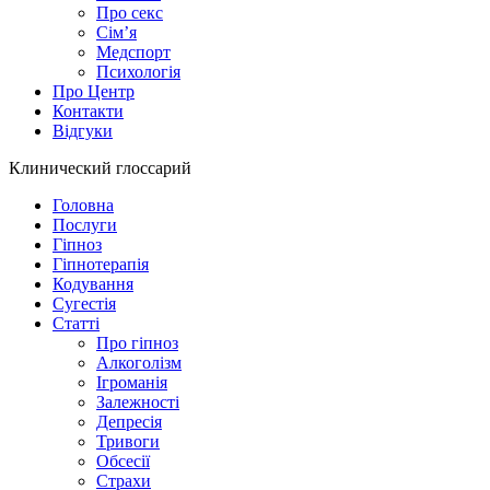
Про секс
Сім’я
Медспорт
Психологія
Про Центр
Контакти
Відгуки
Клинический глоссарий
Головна
Послуги
Гіпноз
Гіпнотерапія
Кодування
Сугестія
Статті
Про гіпноз
Алкоголізм
Ігроманія
Залежності
Депресія
Тривоги
Обсесії
Страхи