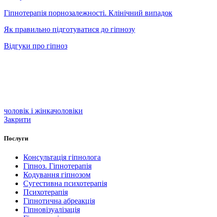
Гіпнотерапія порнозалежності. Клінічний випадок
Як правильно підготуватися до гіпнозу
Відгуки про гіпноз
чоловік і жінка
чоловіки
Закрити
Послуги
Консультація гіпнолога
Гіпноз. Гіпнотерапія
Кодування гіпнозом
Сугестивна психотерапія
Психотерапія
Гіпнотична абреакція
Гіпновізуалізація