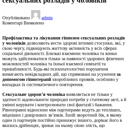
сексуальних розладів у чоловіків
Опубліковано
admin
до
Коментарі Вимкнено
Профілактика
та
Профілактика та лікування гіпнозом сексуальних розладів
лікування
у чоловіків
дозволяють вести здорові інтимні стосунки, які, у
гіпнозом
свою чергу, підвищують життєву активність у всіх сферах
сексуальних
соціальної діяльності. Близькі взаємини чоловіка та жінки
розладів
можуть здійснюватися тільки за наявності здорових фізичних
у
можливостей чоловіка та їхньої взаємної симпатії та
чоловіків
привабливості. Будь-які психопатологічні порушення
вимагають невідкладних дій, що спрямовані на усунення
за
допомогою гіпнотерапії
хворобливих проявів, особливо у
випадках їх систематичного повторення.
Сексуальне здоров’я чоловіка
виявляється не тільки у
здатності задовольнити природні потреби у статевому акті, а й
умінні керувати і контролювати свої фантазії і бажання.
Рівноправні відносини між партнерами ведуть до тепліших,
міцніших і довірливих зв’язків. Їхній зворотний бік, в якому
один із партнерів постійно принижує іншого, дорікає його в
якихось дрібницях, зриває на ньому свою злість, що