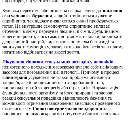
від сигарет, від частого вживання кави тощо.
Будь-яка перевтома або незначна сварка ведуть до
зниження
сексуального збудження
, а щойно змінюється душевне
сприйняття, так відразу виявляються сили і пробуджується
потяг. На внутрішнє самопочуття сприятливо впливає
оточення, в якому перебуває людина, її сім’я, друзі, знайомі,
колеги по роботі, а ось самотність може, навпаки, викликати
депресивний настрій, виражатися почуттям безвиході та
занижувати самооцінку, звужувати коло інтересів та в цілому
негативно відбиватися на якості життя.
Лікування гіпнозом сексуальних розладів у чоловіків
психогенного походження зарекомендувало себе найкращим
засобом для позбавлення цієї патології. Причому, в процесі
гіпнотерапії
усувається не тільки проблема інтимного
здоров’я, але й викликаний нею хворобливий стан,
наприклад, такий як депресія або страх та ін. Нормалізація
функціональності організму та його природні та здорові
реакції сексуальної поведінки відновлюють бажання та
можливості отримання задоволення внаслідок проведеного
статевого акту.
Гіпноз поверне чоловіче здоров’я
та
наповнить новими яскравими почуттями близькі стосунки.