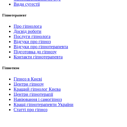
Види сугестії
Гіпнотерапевт
Про гіпнолога
Досвід роботи
Послуги гіпнолога
Відгуки про гіпноз
Відгуки про гіпнотерапевта
Підготовка до гіпнозу
Контакти гіпнотерапевта
Гіпнотизм
Гіпноз в Києві
Центри гіпнозу
Кращий гіпнолог Києва
Центри гіпнотерапії
Навіювання і самогіпноз
Кращі гіпнотерапевти України
Статті про гіпноз