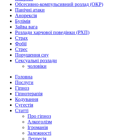
Обсесивно-компульсивний розлад (ОКР)
Панічні атаки
Анорексія
Булімія
Зайва вага
Розлади харчової поведінки (РХП)
Страх
Фобії
Стрес
Порушення сну
Сексуальні розлади
чоловіки
Головна
Послуги
Гіпноз
Гіпнотерапія
Кодування
Сугестія
Статті
Про гіпноз
Алкоголізм
Ігроманія
Залежності
Депресія