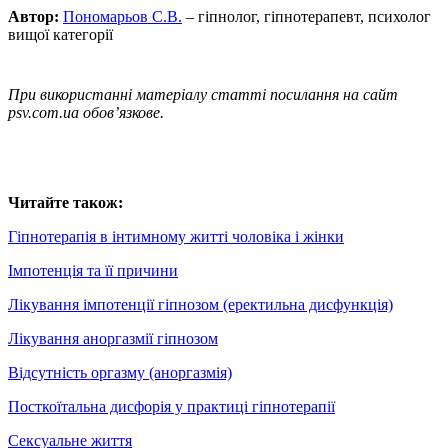
Автор:
Пономарьов С.В.
– гіпнолог, гіпнотерапевт, психолог
вищої категорії
При використанні матеріалу статті посилання на сайт
psv.com.ua обов’язкове.
Читайте також:
Гіпнотерапія в інтимному житті чоловіка і жінки
Імпотенція та її причини
Лікування імпотенції гіпнозом (еректильна дисфункція)
Лікування аноргазмії гіпнозом
Відсутність оргазму (аноргазмія)
Посткоїтальна дисфорія у практиці гіпнотерапії
Сексуальне життя