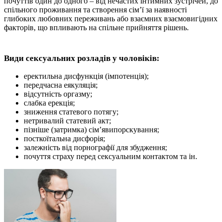
почуттів один до одного – від нечастих інтимних зустрічей, до
спільного проживання та створення сім’ї за наявності
глибоких любовних переживань або взаємних взаємовигідних
факторів, що впливають на спільне прийняття рішень.
Види сексуальних розладів у чоловіків:
еректильна дисфункція (імпотенція);
передчасна еякуляція;
відсутність оргазму;
слабка ерекція;
зниження статевого потягу;
нетривалий статевий акт;
пізніше (затримка) сім’явипорскування;
посткоїтальна дисфорія;
залежність від порнографії для збудження;
почуття страху перед сексуальним контактом та ін.