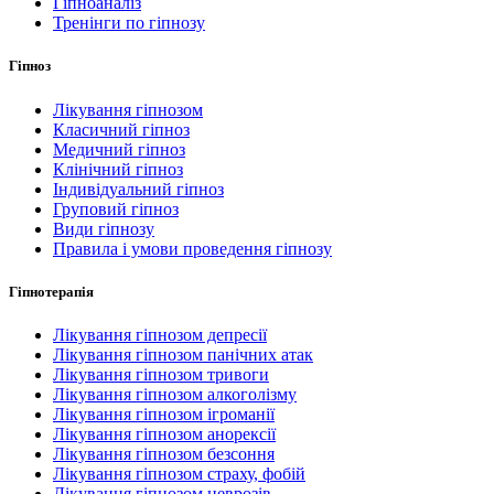
Гіпноаналіз
Тренінги по гіпнозу
Гіпноз
Лікування гіпнозом
Класичний гіпноз
Медичний гіпноз
Клінічний гіпноз
Індивідуальний гіпноз
Груповий гіпноз
Види гіпнозу
Правила і умови проведення гіпнозу
Гіпнотерапія
Лікування гіпнозом депресії
Лікування гіпнозом панічних атак
Лікування гіпнозом тривоги
Лікування гіпнозом алкоголізму
Лікування гіпнозом ігроманії
Лікування гіпнозом анорексії
Лікування гіпнозом безсоння
Лікування гіпнозом страху, фобій
Лікування гіпнозом неврозів