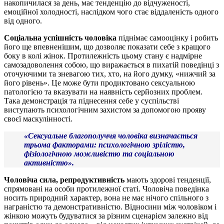
накопичилася за день, має тенденцію до відчуженості,
емоційної холодності, наслідком чого стає віддаленість одного
від одного.
Соціальна успішність чоловіка
піднімає самооцінку і робить
його ще впевненішим, що дозволяє показати себе з кращого
боку в колі жінок. Протилежність цьому стану є надмірне
самозадоволення собою, що виражається в пихатій поведінці з
оточуючими та зневагою тих, хто, на його думку, «нижчий за
його рівень». Це може бути продиктовано сексуальною
патологією та вказувати на наявність серйозних проблем.
Така демонстрація та піднесення себе у суспільстві
виступають психологічним захистом за допомогою прояву
своєї маскулінності.
«Сексуальне благополуччя чоловіка визначається
трьома факторами: психологічною зрілістю,
фізіологічною можливістю та соціальною
активністю».
Чоловіча сила, репродуктивність
мають здорові тенденції,
спрямовані на особи протилежної статі. Чоловіча поведінка
носить природний характер, вона не має нічого спільного з
награністю та демонстративністю. Відносини між чоловіком і
жінкою можуть будуватися за різним сценарієм залежно від