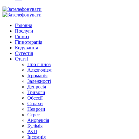
Головна
Послуги
Гіпноз
Гіпнотерапія
Кодування
Сугестія
Статті
Про гіпноз
Алкоголізм
Ігроманія
Залежності
Депресія
Тривоги
Обсесії
Страхи
Неврози
Стрес
Анорексія
Булімія
РХП
Інсомнія