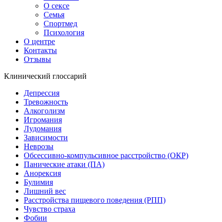
О сексе
Семья
Спортмед
Психология
О центре
Контакты
Отзывы
Клинический глоссарий
Депрессия
Тревожность
Алкоголизм
Игромания
Лудомания
Зависимости
Неврозы
Обсессивно-компульсивное расстройство (ОКР)
Панические атаки (ПА)
Анорексия
Булимия
Лишний вес
Расстройства пищевого поведения (РПП)
Чувство страха
Фобии