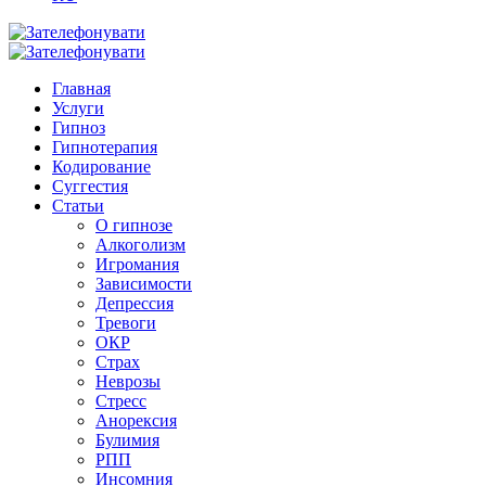
Главная
Услуги
Гипноз
Гипнотерапия
Кодирование
Суггестия
Статьи
О гипнозе
Алкоголизм
Игромания
Зависимости
Депрессия
Тревоги
ОКР
Страх
Неврозы
Стресс
Анорексия
Булимия
РПП
Инсомния