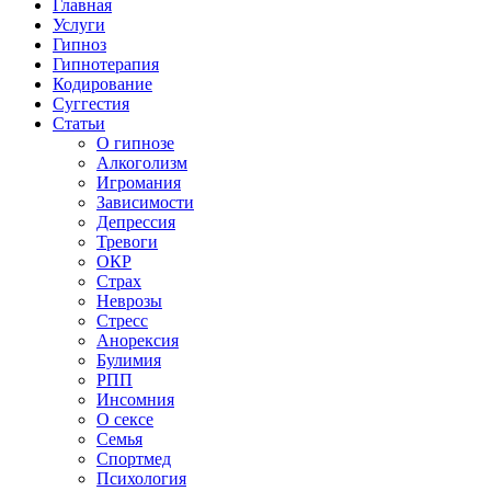
Главная
Услуги
Гипноз
Гипнотерапия
Кодирование
Суггестия
Статьи
О гипнозе
Алкоголизм
Игромания
Зависимости
Депрессия
Тревоги
ОКР
Страх
Неврозы
Стресс
Анорексия
Булимия
РПП
Инсомния
О сексе
Семья
Спортмед
Психология