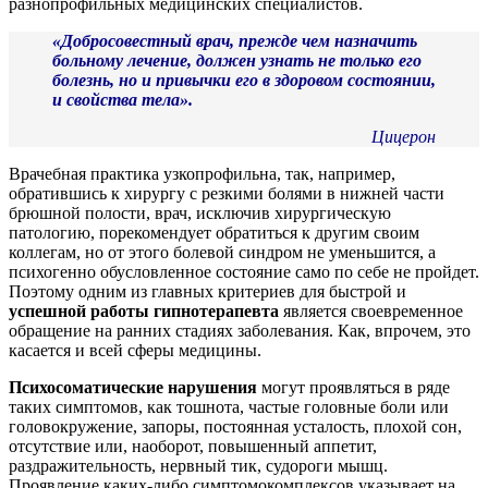
разнопрофильных медицинских специалистов.
«Добросовестный врач, прежде чем назначить
больному лечение, должен узнать не только его
болезнь, но и привычки его в здоровом состоянии,
и свойства тела».
Цицерон
Врачебная практика узкопрофильна, так, например,
обратившись к хирургу с резкими болями в нижней части
брюшной полости, врач, исключив хирургическую
патологию, порекомендует обратиться к другим своим
коллегам, но от этого болевой синдром не уменьшится, а
психогенно обусловленное состояние само по себе не пройдет.
Поэтому одним из главных критериев для быстрой и
успешной
работы гипнотерапевта
является своевременное
обращение на ранних стадиях заболевания. Как, впрочем, это
касается и всей сферы медицины.
Психосоматические нарушения
могут проявляться в ряде
таких симптомов, как тошнота, частые головные боли или
головокружение, запоры, постоянная усталость, плохой сон,
отсутствие или, наоборот, повышенный аппетит,
раздражительность, нервный тик, судороги мышц.
Проявление каких-либо симптомокомплексов указывает на