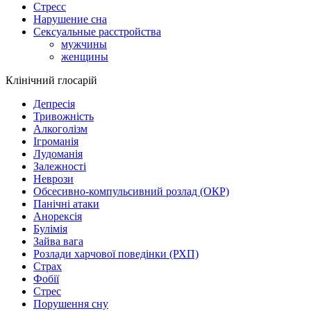
Стресс
Нарушение сна
Сексуальные расстройства
мужчины
женщины
Клінічний глосарій
Депресія
Тривожність
Алкоголізм
Ігроманія
Лудоманія
Залежності
Неврози
Обсесивно-компульсивний розлад (ОКР)
Панічні атаки
Анорексія
Булімія
Зайва вага
Розлади харчової поведінки (РХП)
Страх
Фобії
Стрес
Порушення сну