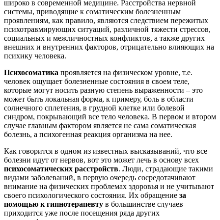
широко в современной медицине. Расстройства нервной
лечебной
системы, приводящие к соматическим болезненным
практике
проявлениям, как правило, являются следствием пережитых
психосоматических
психотравмирующих ситуаций, различной тяжести стрессов,
заболеваний
социальных и межличностных конфликтов, а также других
внешних и внутренних факторов, отрицательно влияющих на
психику человека.
Психосоматика
проявляется на физическом уровне, т.е.
человек ощущает болезненные состояния в своем теле,
которые могут носить разную степень выраженности – это
может быть локальная форма, к примеру, боль в области
солнечного сплетения, в грудной клетке или болевой
синдром, покрывающий все тело человека. В первом и втором
случае главным фактором является не сама соматическая
болезнь, а психогенная реакция организма на нее.
Как говорится в одном из известных высказываний, что все
болезни идут от нервов, вот это может лечь в основу всех
психосоматических расстройств
. Люди, страдающие такими
видами заболеваний, в первую очередь сосредотачивают
внимание на физических проблемах здоровья и не учитывают
своего психологического состояния. Их обращение
за
помощью к гипнотерапевту
в большинстве случаев
приходится уже после посещения ряда других