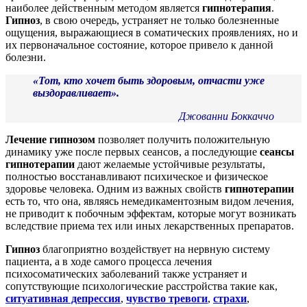
наиболее действенным методом является
гипнотерапия
.
Гипноз
, в свою очередь, устраняет не только болезненные
ощущения, выражающиеся в соматических проявлениях, но и
их первоначальное состояние, которое привело к данной
болезни.
«Тот, кто хочет быть здоровым, отчасти уже
выздоравливает».
Джованни Боккаччо
Лечение гипнозом
позволяет получить положительную
динамику уже после первых сеансов, а последующие
сеансы
гипнотерапии
дают желаемые устойчивые результаты,
полностью восстанавливают психическое и физическое
здоровье человека. Одним из важных свойств
гипнотерапии
есть то, что она, являясь немедикаментозным видом лечения,
не приводит к побочным эффектам, которые могут возникать
вследствие приема тех или иных лекарственных препаратов.
Гипноз
благоприятно воздействует на нервную систему
пациента, а в ходе самого процесса лечения
психосоматических заболеваний также устраняет и
сопутствующие психологические расстройства такие как,
ситуативная депрессия
,
чувство тревоги
,
страхи
,