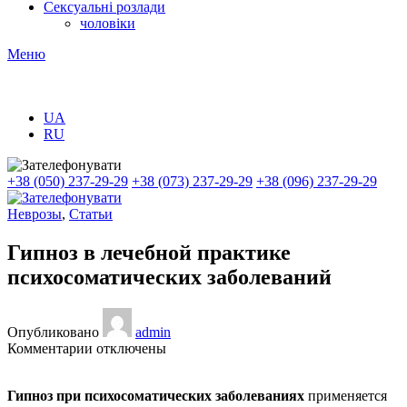
Сексуальні розлади
чоловіки
Меню
UA
RU
+38 (050) 237-29-29
+38 (073) 237-29-29
+38 (096) 237-29-29
Неврозы
,
Статьи
Гипноз в лечебной практике
психосоматических заболеваний
Опубликовано
admin
к
Комментарии
отключены
записи
Гипноз
Гипноз при психосоматических заболеваниях
применяется
в