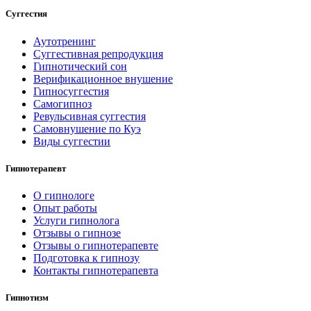
Суггестия
Аутотренинг
Суггестивная репродукция
Гипнотический сон
Верификационное внушение
Гипносуггестия
Самогипноз
Ревульсивная суггестия
Самовнушение по Куэ
Виды суггестии
Гипнотерапевт
О гипнологе
Опыт работы
Услуги гипнолога
Отзывы о гипнозе
Отзывы о гипнотерапевте
Подготовка к гипнозу
Контакты гипнотерапевта
Гипнотизм