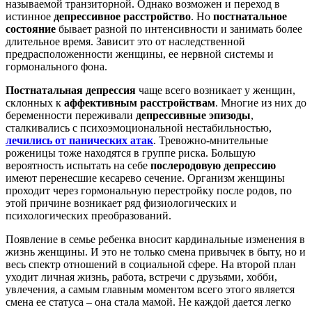
называемой транзиторной. Однако возможен и переход в
лечение
истинное
депрессивное расстройство
. Но
постнатальное
гипнозом
состояние
бывает разной по интенсивности и занимать более
длительное время. Зависит это от наследственной
предрасположенности женщины, ее нервной системы и
гормонального фона.
Постнатальная депрессия
чаще всего возникает у женщин,
склонных к
аффективным расстройствам
. Многие из них до
беременности переживали
депрессивные эпизоды
,
сталкивались с психоэмоциональной нестабильностью,
лечились от панических атак
. Тревожно-мнительные
роженицы тоже находятся в группе риска. Большую
вероятность испытать на себе
послеродовую депрессию
имеют перенесшие кесарево сечение. Организм женщины
проходит через гормональную перестройку после родов, по
этой причине возникает ряд физиологических и
психологических преобразований.
Появление в семье ребенка вносит кардинальные изменения в
жизнь женщины. И это не только смена привычек в быту, но и
весь спектр отношений в социальной сфере. На второй план
уходит личная жизнь, работа, встречи с друзьями, хобби,
увлечения, а самым главным моментом всего этого является
смена ее статуса – она стала мамой. Не каждой дается легко