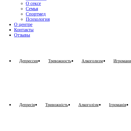
О сексе
Семья
Спортмед
Психология
О центре
Контакты
Отзывы
Клинический глоссарий
Депрессия
Тревожность
Алкоголизм
Игромани
Клінічний глосарій
Депресія
Тривожність
Алкоголізм
Ігроманія