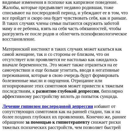
видимые изменения в психике как капризное поведение.
Жалобы, которые предъявляет недавно родившая, тоже
списывают на послеродовой период, и убеждают ее в том, что
все пройдет и скоро она будет чувствовать себя, как и раньше.
В таких случаях члены семьи пытаются окружить заботой
маму и ее ребенка, взять на себя часть обязанностей, чтобы
разгрузить ее после родов и облегчить психофизиологическое
восстановление.
Материнский инстинкт в таких случаях может казаться как
самой женщине, так и со стороны ее близким, что он
отсутствует или проявляется не настолько как ожидалось
вначале беременности. Это может также отразиться на ее
самочувствии и еще больше угнетать, вводя в негативные
переживания, которые в свою очередь будут формировать
болезненные мысли и ощущения. Отрицание или
игнорирование этих симптомов может привести к тяжелым
последствиям, к
развитию глубокой депрессии
, биполярно
аффективному расстройству вплоть до попыток суицида.
Лечение гипнозом послеродовой депрессии
избавит от
сопутствующих симптомов как на ранней стадии, так и на
более поздних глубоких их проявлениях. Конечно же, раннее
обращение
за помощью к гипнотерапевту
снижает риски
тяжелых психических расстройств, чем позволяет быстрей