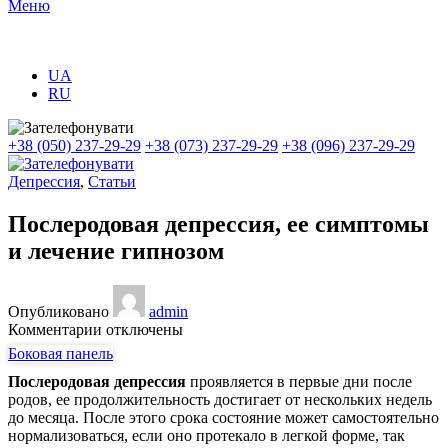
Меню
UA
RU
+38 (050) 237-29-29
+38 (073) 237-29-29
+38 (096) 237-29-29
Депрессия
,
Статьи
Послеродовая депрессия, ее симптомы
и лечение гипнозом
Опубликовано
admin
к
Комментарии
отключены
записи
Боковая панель
Послеродовая
Послеродовая депрессия
проявляется в первые дни после
депрессия,
родов, ее продолжительность достигает от нескольких недель
ее
до месяца. После этого срока состояние может самостоятельно
симптомы
нормализоваться, если оно протекало в легкой форме, так
и