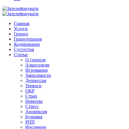
Главная
Услуги
Гипноз
Гипнотерапия
Кодирование
Суггестия
Статьи
О гипнозе
Алкоголизм
Игромания
Зависимости
Депрессия
Тревоги
ОКР
Страх
Неврозы
Стресс
Анорексия
Булимия
РПП
Инсомния