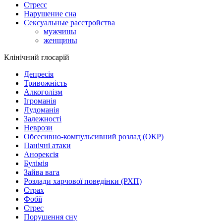
Стресс
Нарушение сна
Сексуальные расстройства
мужчины
женщины
Клінічний глосарій
Депресія
Тривожність
Алкоголізм
Ігроманія
Лудоманія
Залежності
Неврози
Обсесивно-компульсивний розлад (ОКР)
Панічні атаки
Анорексія
Булімія
Зайва вага
Розлади харчової поведінки (РХП)
Страх
Фобії
Стрес
Порушення сну