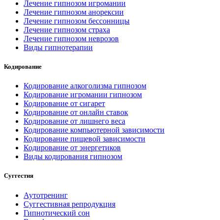
Лечение гипнозом игромании
Лечение гипнозом анорексии
Лечение гипнозом бессонницы
Лечение гипнозом страха
Лечение гипнозом неврозов
Виды гипнотерапии
Кодирование
Кодирование алкоголизма гипнозом
Кодирование игромании гипнозом
Кодирование от сигарет
Кодирование от онлайн ставок
Кодирование от лишнего веса
Кодирование компьютерной зависимости
Кодирование пищевой зависимости
Кодирование от энергетиков
Виды кодирования гипнозом
Суггестия
Аутотренинг
Суггестивная репродукция
Гипнотический сон