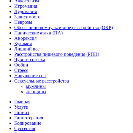
Алкоголизм
Игромания
Лудомания
Зависимости
Неврозы
Обсессивно-компульсивное расстройство (ОКР)
Панические атаки (ПА)
Анорексия
Булимия
Лишний вес
Расстройства пищевого поведения (РПП)
Чувство страха
Фобии
Стресс
Нарушение сна
Сексуальные расстройства
мужчины
женщины
Главная
Услуги
Гипноз
Гипнотерапия
Кодирование
Суггестия