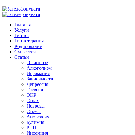
Главная
Услуги
Гипноз
Гипнотерапия
Кодирование
Суггестия
Статьи
О гипнозе
Алкоголизм
Игромания
Зависимости
Депрессия
Тревоги
ОКР
Страх
Неврозы
Стресс
Анорексия
Булимия
РПП
Инсомния