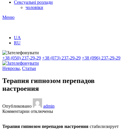
Сексуальні розлади
чоловіки
Меню
UA
RU
+38 (050) 237-29-29
+38 (073) 237-29-29
+38 (096) 237-29-29
Неврозы
,
Статьи
Терапия гипнозом перепадов
настроения
Опубликовано
admin
к
Комментарии
отключены
записи
Терапия
Терапия гипнозом перепадов настроения
стабилизирует
гипнозом