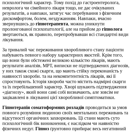
психологічний характер. Тому похід до гастроентеролога,
невролога чи сімейного лікаря тощо, не дає очікуваних
результатів, а навпаки, затягує час перебування з фізичним
дискомфортом, болем, нездужанням. Навпаки, вчасно
звернувшись до
гіпнотерапевта
, можна уникнути
пролонгованої психопатології, але на прийом до
гіпнолога
звертаються, як правило, перепробувавши всі стандартні види
лікування.
За тривалий час переживання хворобливого стану пацієнти
набувають певного набору характерних якостей. Крім того,
що вони були обстежені великою кількістю лікарів, мають
результати аналізів, МРТ, виписки не підтверджених діагнозів,
у них також схожі скарги, що мають стійку переконаність у
наявності хвороби. та на некомпетентність лікарів, які її
спростовують. Історія хвороби часто містить надмірні скарги
та їх перебільшений характер. Хворі шукають підтвердження
«діагнозу», який вони самі собі визначають, але зовсім не
зацікавлені в лікуванні цієї хворобливої ​​симптоматики.
Гіпнотерапія соматоформних розладів
проводиться за умов
повного розуміння людиною своїх ментальних переживань та
відсутності органічних захворювань. Ці стани мають суто
психологічний бік виникнення, є наслідком чи наявністю
фізичних недуг.
Гіпноз
ґрунтовно прибирає весь негативний