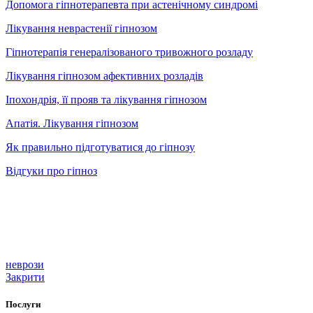
Допомога гіпнотерапевта при астенічному синдромі
Лікування неврастенії гіпнозом
Гіпнотерапія генералізованого тривожного розладу
Лікування гіпнозом афективних розладів
Іпохондрія, її прояв та лікування гіпнозом
Апатія. Лікування гіпнозом
Як правильно підготуватися до гіпнозу
Відгуки про гіпноз
неврози
Закрити
Послуги