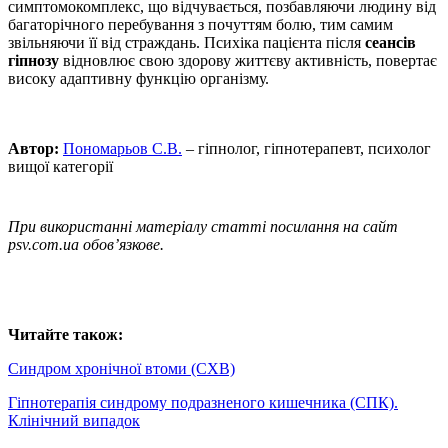
симптомокомплекс, що відчувається, позбавляючи людину від
багаторічного перебування з почуттям болю, тим самим
звільняючи її від страждань. Психіка пацієнта після
сеансів
гіпнозу
відновлює свою здорову життєву активність, повертає
високу адаптивну функцію організму.
Автор:
Пономарьов С.В.
– гіпнолог, гіпнотерапевт, психолог
вищої категорії
При використанні матеріалу статті посилання на сайт
psv.com.ua обов’язкове.
Читайте також:
Синдром хронічної втоми (СХВ)
Гіпнотерапія синдрому подразненого кишечника (СПК).
Клінічний випадок