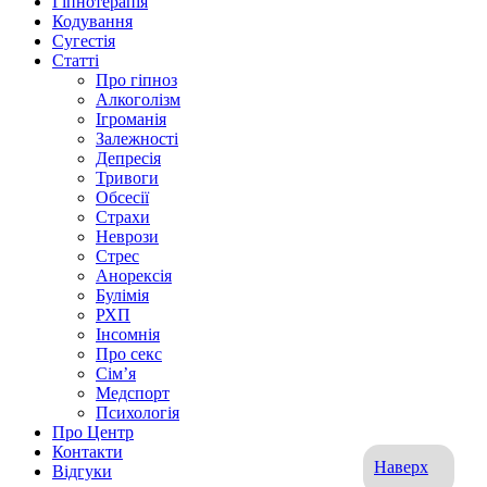
Гіпнотерапія
Кодування
Сугестія
Статті
Про гіпноз
Алкоголізм
Ігроманія
Залежності
Депресія
Тривоги
Обсесії
Страхи
Неврози
Стрес
Анорексія
Булімія
РХП
Інсомнія
Про секс
Сім’я
Медспорт
Психологія
Про Центр
Контакти
Наверх
Відгуки