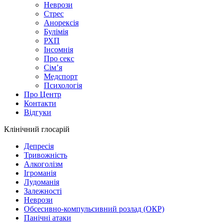
Неврози
Стрес
Анорексія
Булімія
РХП
Інсомнія
Про секс
Сім’я
Медспорт
Психологія
Про Центр
Контакти
Відгуки
Клінічний глосарій
Депресія
Тривожність
Алкоголізм
Ігроманія
Лудоманія
Залежності
Неврози
Обсесивно-компульсивний розлад (ОКР)
Панічні атаки