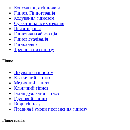
Консультація гіпнолога
Гіпноз. Гіпнотерапія
Кодування гіпнозом
Сугестивна психотерапія
Психотерапія
Гіпнотична абреакція
Гіпновізуалізація
Гіпноаналіз
Тренінги по гіпнозу
Гіпноз
Лікування гіпнозом
Класичний гіпноз
Медичний гіпноз
Клінічний гіпноз
Індивідуальний гіпноз
Груповий гіпноз
Види гіпнозу
Правила і умови проведення гіпнозу
Гіпнотерапія