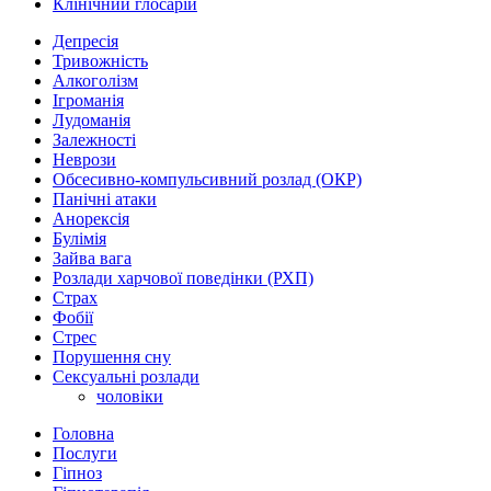
Клінічний глосарій
Депресія
Тривожність
Алкоголізм
Ігроманія
Лудоманія
Залежності
Неврози
Обсесивно-компульсивний розлад (ОКР)
Панічні атаки
Анорексія
Булімія
Зайва вага
Розлади харчової поведінки (РХП)
Страх
Фобії
Стрес
Порушення сну
Сексуальні розлади
чоловіки
Головна
Послуги
Гіпноз