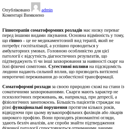
Опубліковано
admin
до
Коментарі Вимкнено
Гіпнотерапія
соматоформних
Гіпнотерапія соматоформних розладів
має низку переваг
розладів
перед іншими видами лікування. Основна відмінність у тому,
що
гіпноз
– це не медикаментозний вид терапії, який не
потребує госпіталізації, а успішно проводиться у
амбулаторних умовах. Головною особливістю для цієї
патології є відсутність діагностичних результатів, що
підтверджують ті чи інші захворювання за наявності скарг на
їхні фізичні симптоми.
Сугестивні впливи
на підсвідомість
людини надають сильний вплив, що призводить витіснені
невротичні переживання до особистісної трансформації.
Соматоформні розлади
за своєю природою схожі на стани із
соматичними захворюваннями. Скарги мають характер не
психологічних переживань, як, наприклад, при депресії, а
фізіологічних занепокоєнь. Більшість пацієнтів страждає на
різні
функціональні порушення
протягом кількох років,
відвідуючи при цьому вузькопрофільних фахівців або лікарів
широкого профілю. Вони проходять різноманітні огляди,
здають безліч аналізів, але спроби знайти підтвердження
фізичної патології спростовуються отриманими даними.