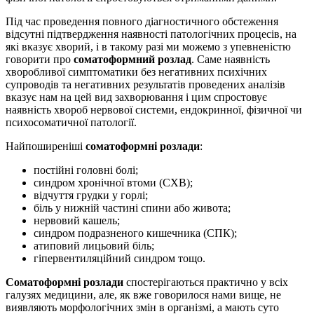
Під час проведення повного діагностичного обстеження
відсутні підтвердження наявності патологічних процесів, на
які вказує хворий, і в такому разі ми можемо з упевненістю
говорити про
соматоформний розлад
. Саме наявність
хворобливої ​​симптоматики без негативних психічних
супроводів та негативних результатів проведених аналізів
вказує нам на цей вид захворювання і цим спростовує
наявність хвороб нервової системи, ендокринної, фізичної чи
психосоматичної патології.
Найпоширеніші
соматоформні розлади
:
постійні головні болі;
синдром хронічної втоми (СХВ);
відчуття грудки у горлі;
біль у нижній частині спини або живота;
нервовий кашель;
синдром подразненого кишечника (СПК);
атиповий лицьовий біль;
гіпервентиляційний синдром тощо.
Соматоформні розлади
спостерігаються практично у всіх
галузях медицини, але, як вже говорилося нами вище, не
виявляють морфологічних змін в організмі, а мають суто