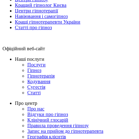
Кращий гіпнолог Києва
Центри гіпнотерапії
Навіювання і самогіпноз
Кращі гіпнотерапевти України
Статті про гіпноз
Офіційний веб-сайт
Наші послуги
Послуги
Гіпноз
Гіпнотерапія
Кодування
Сугестія
Статті
Про центр
Про нас
Відгуки про гіпноз
Клінічний глосарій
Правила проведення гіпнозу
Запис на прийом до гіпнотерапевта
Географія клієнтів