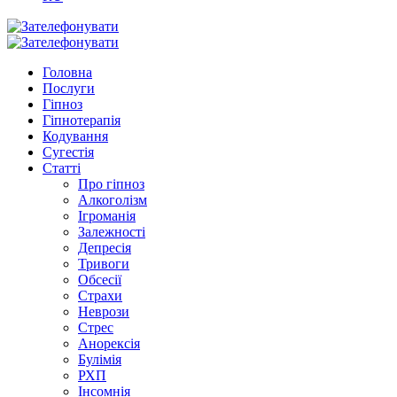
Головна
Послуги
Гіпноз
Гіпнотерапія
Кодування
Сугестія
Статті
Про гіпноз
Алкоголізм
Ігроманія
Залежності
Депресія
Тривоги
Обсесії
Страхи
Неврози
Стрес
Анорексія
Булімія
РХП
Інсомнія