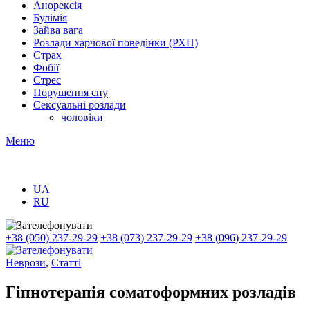
Анорексія
Булімія
Зайва вага
Розлади харчової поведінки (РХП)
Страх
Фобії
Стрес
Порушення сну
Сексуальні розлади
чоловіки
Меню
UA
RU
+38 (050) 237-29-29
+38 (073) 237-29-29
+38 (096) 237-29-29
Неврози
,
Статті
Гіпнотерапія соматоформних розладів