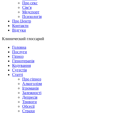
Про секс
Сім’я
Медспорт
Психологія
Про Центр
Контакти
Відгуки
Клинический глоссарий
Головна
Послуги
Гіпноз
Гіпнотерапія
Кодування
Сугестія
Статті
Про гіпноз
Алкоголізм
Ігроманія
Залежності
Депресія
Тривоги
Обсесії
Страхи