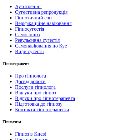
Аутотренінг
Сугестивна репродукція
Гіпнотичний сон
Веріфікаційне навіювання
Гіпносугестія
Самогіпноз
Ревульсивна сугестія
Самонавіювання по Куе
Види сугестії
Гіпнотерапевт
Про гіпнолога
Досвід роботи
Послуги гіпнолога
Відгуки про гіпноз
Відгуки про гіпнотерапевта
Підготовка до гіпнозу
Контакти гіпнотерапевта
Гіпнотизм
Гіпноз в Києві
Центри гіпнозу