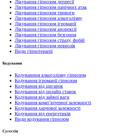
Лікування гіпнозом депресії
Лікування гіпнозом панічних атак
Лікування гіпнозом тривоги
Лікування гіпнозом алкоголізму
Лікування гіпнозом ігроманії
Лікування гіпнозом анорексії
Лікування гіпнозом безсоння
Лікування гіпнозом страху, фобій
Лікування гіпнозом неврозів
Види гіпнотерапії
Кодування
Кодуванння алкоголізму гіпнозом
Кодування ігроманії гіпнозом
Кодування від цигарок
Кодування від онлайн ставок
Кодування від зайвої ваги
Кодування комп’ютерної залежності
Кодування харчової залежності
Кодування від енергетиків
Види кодування гіпнозом
Сугестія