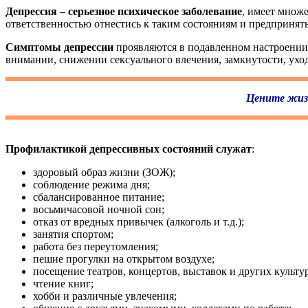
Депрессия – серьезное психическое заболевание
, имеет множ
ответственностью отнестись к таким состояниям и предпринят
Симптомы депрессии
проявляются в подавленном настроении,
внимании, снижении сексуального влечения, замкнутости, уход
Цените жизн
Профилактикой депрессивных состояний служат
:
здоровый образ жизни (ЗОЖ);
соблюдение режима дня;
сбалансированное питание;
восьмичасовой ночной сон;
отказ от вредных привычек (алкоголь и т.д.);
занятия спортом;
работа без переутомления;
пешие прогулки на открытом воздухе;
посещение театров, концертов, выставок и других культ
чтение книг;
хобби и различные увлечения;