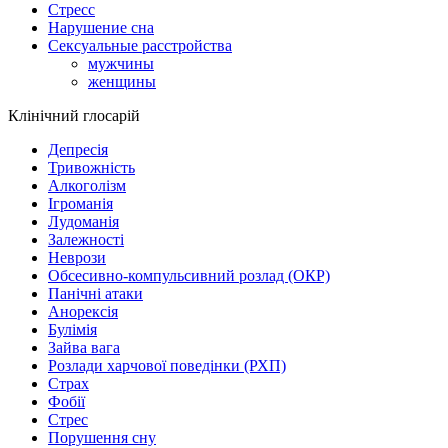
Стресс
Нарушение сна
Сексуальные расстройства
мужчины
женщины
Клінічний глосарій
Депресія
Тривожність
Алкоголізм
Ігроманія
Лудоманія
Залежності
Неврози
Обсесивно-компульсивний розлад (ОКР)
Панічні атаки
Анорексія
Булімія
Зайва вага
Розлади харчової поведінки (РХП)
Страх
Фобії
Стрес
Порушення сну