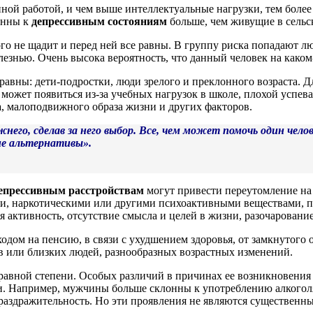
ной работой, и чем выше интеллектуальные нагрузки, тем боле
лонны к
депрессивным состояниям
больше, чем живущие в сельс
го не щадит и перед ней все равны. В группу риска попадают лю
олезнью. Очень высока вероятность, что данный человек на како
 равны: дети-подростки, люди зрелого и преклонного возраста. 
а может появиться из-за учебных нагрузок в школе, плохой успев
а
, малоподвижного образа жизни и других факторов.
его, сделав за него выбор. Все, чем может помочь один челов
ие альтернативы».
епрессивным расстройствам
могут привести переутомление на 
и, наркотическими или другими психоактивными веществами, п
 активность, отсутствие смысла и целей в жизни, разочарование
одом на пенсию, в связи с ухудшением здоровья, от замкнутого 
в или близких людей, разнообразных возрастных изменений.
равной степени. Особых различий в причинах ее возникновения и
дии. Например, мужчины больше склонны к употреблению алкогол
 раздражительность. Но эти проявления не являются существенн