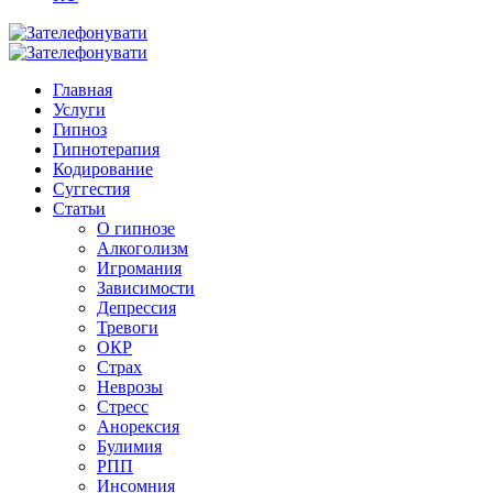
Главная
Услуги
Гипноз
Гипнотерапия
Кодирование
Суггестия
Статьи
О гипнозе
Алкоголизм
Игромания
Зависимости
Депрессия
Тревоги
ОКР
Страх
Неврозы
Стресс
Анорексия
Булимия
РПП
Инсомния