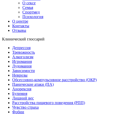
О сексе
Семья
Спортмед
Психология
О центре
Контакты
Отзывы
Клинический глоссарий
Депрессия
Тревожность
Алкоголизм
Игромания
Лудомания
Зависимости
Неврозы
Обсессивно-компульсивное расстройство (ОКР)
Панические атаки (ПА)
Анорексия
Булимия
Лишний вес
Расстройства пищевого поведения (РПП)
Чувство страха
Фобии