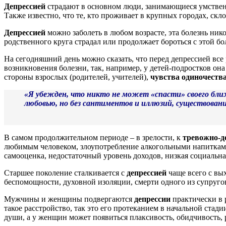
Депрессией
страдают в основном люди, занимающиеся умствен
Также известно, что те, кто проживает в крупных городах, ск
Депрессией
можно заболеть в любом возрасте, эта болезнь нико
родственного круга страдал или продолжает бороться с этой б
На сегодняшний день можно сказать, что перед депрессией все
возникновения болезни, так, например, у детей-подростков он
стороны взрослых (родителей, учителей),
чувства одиночеств
«
Я убежден, что никто не может «спасти» своего ближн
любовью, но без сантиментов и иллюзий, существован
В самом продолжительном периоде – в зрелости, к
тревожно-д
любимым человеком, злоупотребление алкогольными напиткам
самооценка, недостаточный уровень доходов, низкая социальная
Старшее поколение сталкивается с
депрессией
чаще всего с вых
беспомощности, духовной изоляции, смерти одного из супруго
Мужчины и женщины подвергаются
депрессии
практически в 
такое расстройство, так это его протеканием в начальной ста
души, а у женщин может появиться плаксивость, обидчивость,