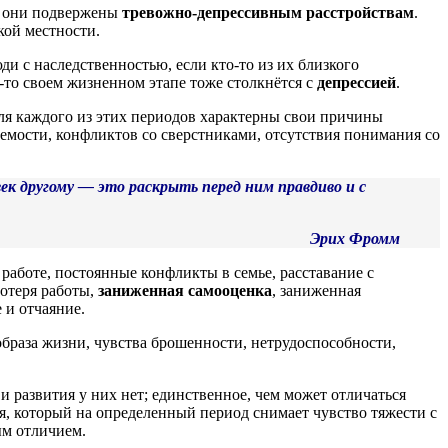
е они подвержены
тревожно-депрессивным расстройствам
.
кой местности.
ди с наследственностью, если кто-то из их близкого
м-то своем жизненном этапе тоже столкнётся с
депрессией
.
Для каждого из этих периодов характерны свои причины
аемости, конфликтов со сверстниками, отсутствия понимания со
ек другому — это раскрыть перед ним правдиво и с
Эрих Фромм
работе, постоянные конфликты в семье, расставание с
отеря работы,
заниженная самооценка
, заниженная
 и отчаяние.
образа жизни, чувства брошенности, нетрудоспособности,
 развития у них нет; единственное, чем может отличаться
я, который на определенный период снимает чувство тяжести с
ым отличием.