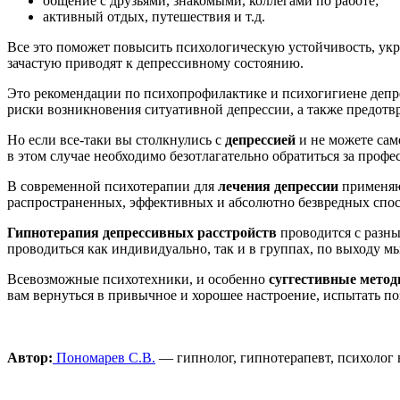
общение с друзьями, знакомыми, коллегами по работе;
активный отдых, путешествия и т.д.
Все это поможет повысить психологическую устойчивость, укре
зачастую приводят к депрессивному состоянию.
Это рекомендации по психопрофилактике и психогигиене депр
риски возникновения ситуативной депрессии, а также предотвр
Но если все-таки вы столкнулись с
депрессией
и не можете сам
в этом случае необходимо безотлагательно обратиться за проф
В современной психотерапии для
лечения депрессии
применяю
распространенных, эффективных и абсолютно безвредных спос
Гипнотерапия депрессивных расстройств
проводится с разн
проводиться как индивидуально, так и в группах, по выходу м
Всевозможные психотехники, и особенно
суггестивные мето
вам вернуться в привычное и хорошее настроение, испытать п
Автор:
Пономарев С.В.
— гипнолог, гипнотерапевт, психолог