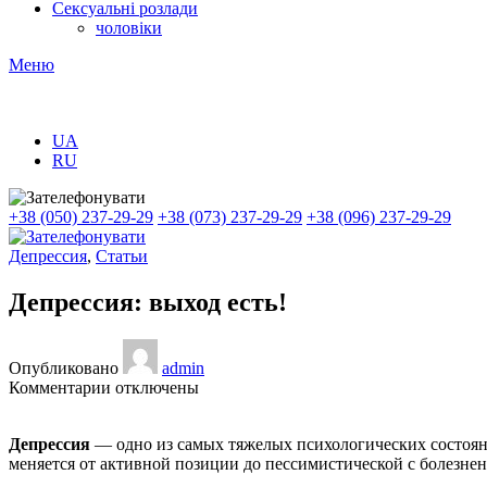
Сексуальні розлади
чоловіки
Меню
UA
RU
+38 (050) 237-29-29
+38 (073) 237-29-29
+38 (096) 237-29-29
Депрессия
,
Статьи
Депрессия: выход есть!
Опубликовано
admin
к
Комментарии
отключены
записи
Депрессия:
Депрессия
— одно из самых тяжелых психологических состояни
выход
меняется от активной позиции до пессимистической с болезн
есть!