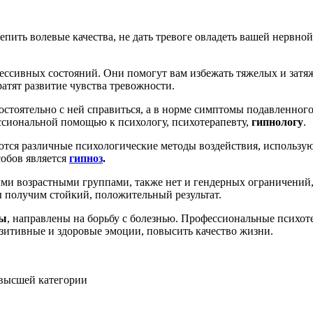
пить волевые качества, не дать тревоге овладеть вашей нервной
ессивных состояний. Они помогут вам избежать тяжелых и затя
атят развитие чувства тревожности.
остоятельно с ней справиться, а в норме симптомы подавленного
ессиональной помощью к психологу, психотерапевту,
гипнологу
.
тся различные психологические методы воздействия, использу
обов является
гипноз
.
ыми возрастными группами, также нет и гендерных ограничений
ы получим стойкий, положительный результат.
ды
, направлены на борьбу с болезнью. Профессиональные психо
озитивные и здоровые эмоции, повысить качество жизни.
 высшей категории