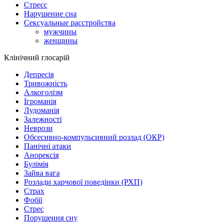
Стресс
Нарушение сна
Сексуальные расстройства
мужчины
женщины
Клінічний глосарій
Депресія
Тривожність
Алкоголізм
Ігроманія
Лудоманія
Залежності
Неврози
Обсесивно-компульсивний розлад (ОКР)
Панічні атаки
Анорексія
Булімія
Зайва вага
Розлади харчової поведінки (РХП)
Страх
Фобії
Стрес
Порушення сну