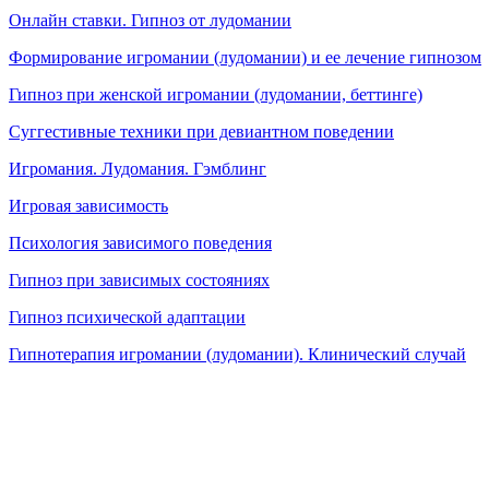
Онлайн ставки. Гипноз от лудомании
Формирование игромании (лудомании) и ее лечение гипнозом
Гипноз при женской игромании (лудомании, беттинге)
Суггестивные техники при девиантном поведении
Игромания. Лудомания. Гэмблинг
Игровая зависимость
Психология зависимого поведения
Гипноз при зависимых состояниях
Гипноз психической адаптации
Гипнотерапия игромании (лудомании). Клинический случай