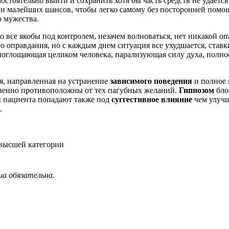
мостоятельно выйти и сохранить хотя бы часть средств не удает
 ни малейших шансов, чтобы легко самому без посторонней пом
о мужества.
 все якобы под контролем, незачем волноваться, нет никакой о
о оправдания, но с каждым днем ситуация все ухудшается, ставк
 поглощающая целиком человека, парализующая силу духа, полн
я, направленная на устранение
зависимого поведения
и полное 
твенно противоположны от тех пагубных желаний.
Гипнозом
бло
ы пациента попадают также под
суггестивное влияние
чем улучш
.
 высшей категории
ua обязательна.