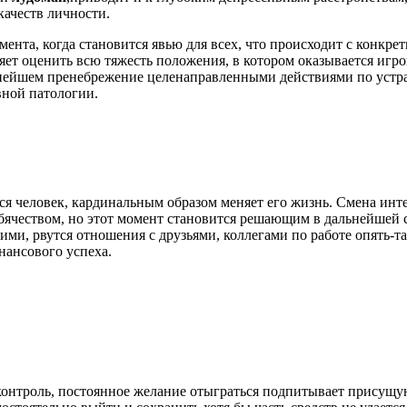
качеств личности.
мента, когда становится явью для всех, что происходит с конкре
яет оценить всю тяжесть положения, в котором оказывается игр
нейшем пренебрежение целенаправленными действиями по устра
вной патологии.
тся человек, кардинальным образом меняет его жизнь. Смена инт
ребячеством, но этот момент становится решающим в дальнейшей 
ими, рвутся отношения с друзьями, коллегами по работе опять-т
ансового успеха.
контроль, постоянное желание отыграться подпитывает присущую