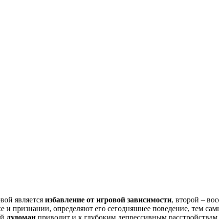
рвой является
избавление от игровой зависимости
, второй – в
хе и признании, определяют его сегодняшнее поведение, тем с
ый
лудоман
,приводит и к глубоким депрессивным расстройствам,