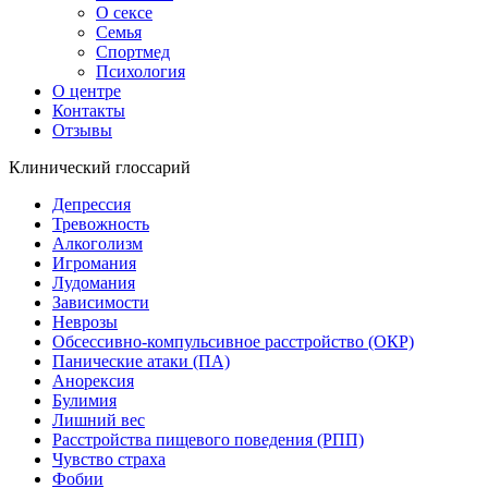
О сексе
Семья
Спортмед
Психология
О центре
Контакты
Отзывы
Клинический глоссарий
Депрессия
Тревожность
Алкоголизм
Игромания
Лудомания
Зависимости
Неврозы
Обсессивно-компульсивное расстройство (ОКР)
Панические атаки (ПА)
Анорексия
Булимия
Лишний вес
Расстройства пищевого поведения (РПП)
Чувство страха
Фобии