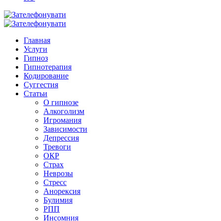
Главная
Услуги
Гипноз
Гипнотерапия
Кодирование
Суггестия
Статьи
О гипнозе
Алкоголизм
Игромания
Зависимости
Депрессия
Тревоги
ОКР
Страх
Неврозы
Стресс
Анорексия
Булимия
РПП
Инсомния