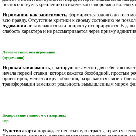
поспособствует укреплению психического здоровья и волевых 
Игромания, как зависимость,
формируется задолго до того мо
всю правду. Отсутствие критики к своему состоянию не позвол
лудомании
не замечаются или попросту игнорируются. В даль
слабость характера и не рассматривается через призму аддикти
Лечение гипнозом игромании
(лудомании)
Игровая зависимость
, в которую незаметно для себя втягивае
начала первой ставки, которая кажется безобидной, простым 
ориентиров, меняется круг общения, разрываются связи с близк
трансформации заменяют реальность вымышленным миром фин
Кодирование гипнозом от азартных
игр
Чувство азарта
порождает ненасытную страсть, теряется само