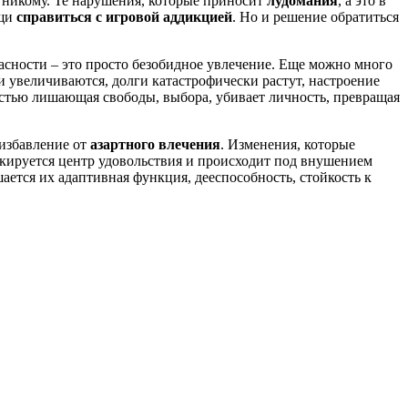
ся никому. Те нарушения, которые приносит
лудомания
, а это в
ощи
справиться с игровой аддикцией
. Но и решение обратиться
пасности – это просто безобидное увлечение. Еще можно много
и увеличиваются, долги катастрофически растут, настроение
остью лишающая свободы, выбора, убивает личность, превращая
избавление от
азартного влечения
. Изменения, которые
кируется центр удовольствия и происходит под внушением
ается их адаптивная функция, дееспособность, стойкость к