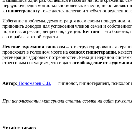
Ввязавшись один раз, остаешься навсегда на поле сражения, са
первую очередь эмоционально-волевых качеств, не оставляют
к
гипнотерапевту
тоже дается нелегко и требует определенног
Избегание проблемы, демонстрация всем своим поведением, что
приводить доводов для успокоения членов семьи и собственног
портится, агрессия, депрессия, суицид.
Беттинг
– это болезнь,
его в раба азартной страсти.
Лечение лудомании гипнозом –
это структурированная терапи
происходят в головном мозге на
сеансах гипнотерапии
, качес
регенерация здоровых потребностей. Реакции нервной систем
стрессовым ситуациям, что и дает
освобождение от лудомании
Автор:
Пономарев С.В.
— гипнолог, гипнотерапевт, психолог
При использовании материала статьи ссылка на сайт psv.com.
Читайте также: