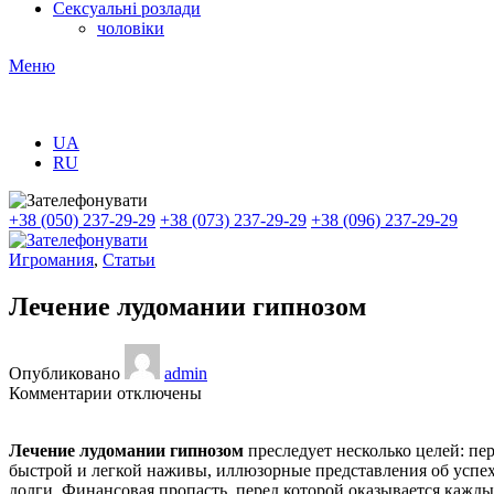
Сексуальні розлади
чоловіки
Меню
UA
RU
+38 (050) 237-29-29
+38 (073) 237-29-29
+38 (096) 237-29-29
Игромания
,
Статьи
Лечение лудомании гипнозом
Опубликовано
admin
к
Комментарии
отключены
записи
Лечение
Лечение лудомании гипнозом
преследует несколько целей: пе
лудомании
быстрой и легкой наживы, иллюзорные представления об успе
гипнозом
долги. Финансовая пропасть, перед которой оказывается кажд