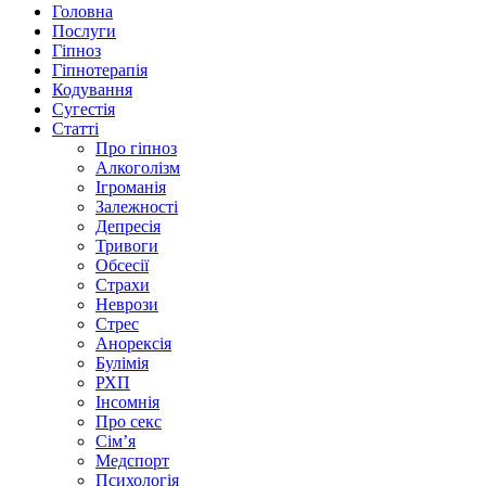
Головна
Послуги
Гіпноз
Гіпнотерапія
Кодування
Сугестія
Статті
Про гіпноз
Алкоголізм
Ігроманія
Залежності
Депресія
Тривоги
Обсесії
Страхи
Неврози
Стрес
Анорексія
Булімія
РХП
Інсомнія
Про секс
Сім’я
Медспорт
Психологія