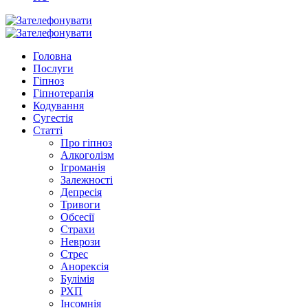
Головна
Послуги
Гіпноз
Гіпнотерапія
Кодування
Сугестія
Статті
Про гіпноз
Алкоголізм
Ігроманія
Залежності
Депресія
Тривоги
Обсесії
Страхи
Неврози
Стрес
Анорексія
Булімія
РХП
Інсомнія