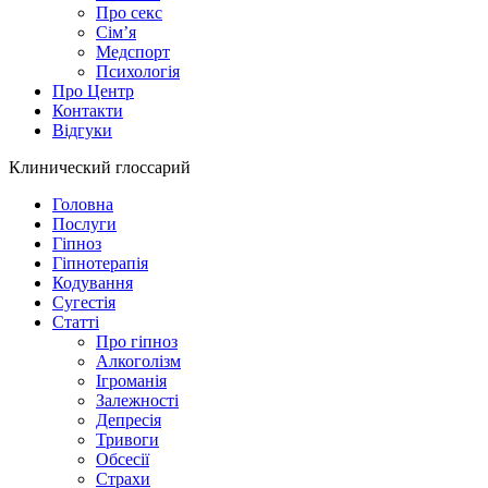
Про секс
Сім’я
Медспорт
Психологія
Про Центр
Контакти
Відгуки
Клинический глоссарий
Головна
Послуги
Гіпноз
Гіпнотерапія
Кодування
Сугестія
Статті
Про гіпноз
Алкоголізм
Ігроманія
Залежності
Депресія
Тривоги
Обсесії
Страхи