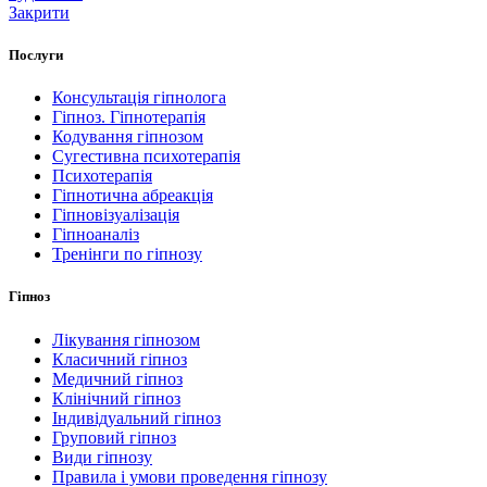
Закрити
Послуги
Консультація гіпнолога
Гіпноз. Гіпнотерапія
Кодування гіпнозом
Сугестивна психотерапія
Психотерапія
Гіпнотична абреакція
Гіпновізуалізація
Гіпноаналіз
Тренінги по гіпнозу
Гіпноз
Лікування гіпнозом
Класичний гіпноз
Медичний гіпноз
Клінічний гіпноз
Індивідуальний гіпноз
Груповий гіпноз
Види гіпнозу
Правила і умови проведення гіпнозу