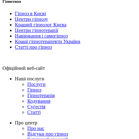
Гіпнотизм
Гіпноз в Києві
Центри гіпнозу
Кращий гіпнолог Києва
Центри гіпнотерапії
Навіювання і самогіпноз
Кращі гіпнотерапевти України
Статті про гіпноз
Офіційний веб-сайт
Наші послуги
Послуги
Гіпноз
Гіпнотерапія
Кодування
Сугестія
Статті
Про центр
Про нас
Відгуки про гіпноз