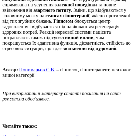
спрямована на усунення
залежної поведінки
та повне
звільнення від
азартного потягу
. Зміни, що відбуваються у
головному мозку на
сеансах гіпнотерапії
, якісно протилежні
від тих згубних бажань.
Гіпнозом
блокується центр
задоволення і відбувається під навіюванням регенерація
здорових потреб. Реакції нервової системи пацієнта
потрапляють також під
сугестивний вплив
, чим
покращується їх адаптивна функція, дієздатність, стійкість до
стресових ситуацій, що і дає
звільнення від лудоманії
.
Автор:
Пономарьов С.В.
– гіпнолог, гіпнотерапевт, психолог
вищої категорії
При використанні матеріалу статті посилання на сайт
psv.com.ua обов’язкове.
Читайте також: