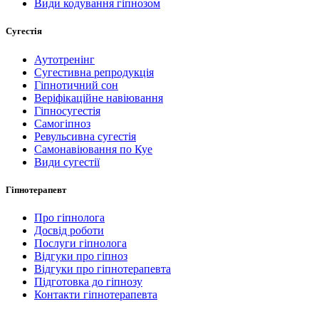
Види кодування гіпнозом
Сугестія
Аутотренінг
Сугестивна репродукція
Гіпнотичний сон
Веріфікаційне навіювання
Гіпносугестія
Самогіпноз
Ревульсивна сугестія
Самонавіювання по Куе
Види сугестії
Гіпнотерапевт
Про гіпнолога
Досвід роботи
Послуги гіпнолога
Відгуки про гіпноз
Відгуки про гіпнотерапевта
Підготовка до гіпнозу
Контакти гіпнотерапевта