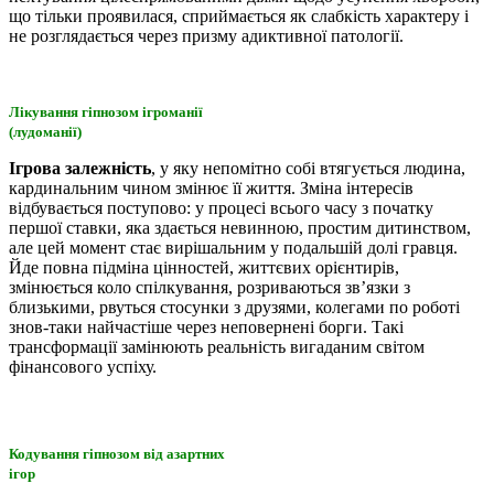
що тільки проявилася, сприймається як слабкість характеру і
не розглядається через призму адиктивної патології.
Лікування гіпнозом ігроманії
(лудоманії)
Ігрова залежність
, у яку непомітно собі втягується людина,
кардинальним чином змінює її життя. Зміна інтересів
відбувається поступово: у процесі всього часу з початку
першої ставки, яка здається невинною, простим дитинством,
але цей момент стає вирішальним у подальшій долі гравця.
Йде повна підміна цінностей, життєвих орієнтирів,
змінюється коло спілкування, розриваються зв’язки з
близькими, рвуться стосунки з друзями, колегами по роботі
знов-таки найчастіше через неповернені борги. Такі
трансформації замінюють реальність вигаданим світом
фінансового успіху.
Кодування гіпнозом від азартних
ігор