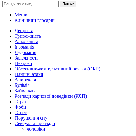
Пошук
Меню
Клінічний глосарій
Депресія
Тривожність
Алкоголізм
Ігроманія
Лудоманія
Залежності
Неврози
Обсесивно-компульсивний розлад (ОКР)
Панічні атаки
Анорексія
Булімія
Зайва вага
Розлади харчової поведінки (РХП)
Страх
Фобії
Стрес
Порушення сну
Сексуальні розлади
чоловіки