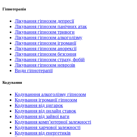
Гіпнотерапія
Лікування гіпнозом депресії
Лікування гіпнозом панічних атак
Лікування гіпнозом тривоги
Лікування гіпнозом алкоголізму
Лікування гіпнозом ігроманії
Лікування гіпнозом анорексії
Лікування гіпнозом безсоння
Лікування гіпнозом страху, фобій
Лікування гіпнозом неврозів
Види гіпнотерапії
Кодування
Кодуванння алкоголізму гіпнозом
Кодування ігроманії гіпнозом
Кодування від цигарок
Кодування від онлайн ставок
Кодування від зайвої ваги
Кодування комп’ютерної залежності
Кодування харчової залежності
Кодування від енергетиків