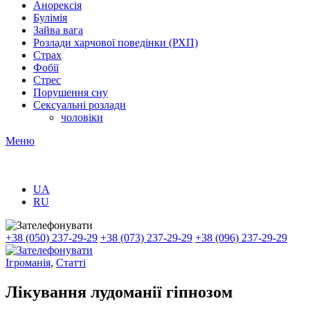
Анорексія
Булімія
Зайва вага
Розлади харчової поведінки (РХП)
Страх
Фобії
Стрес
Порушення сну
Сексуальні розлади
чоловіки
Меню
UA
RU
+38 (050) 237-29-29
+38 (073) 237-29-29
+38 (096) 237-29-29
Ігроманія
,
Статті
Лікування лудоманії гіпнозом