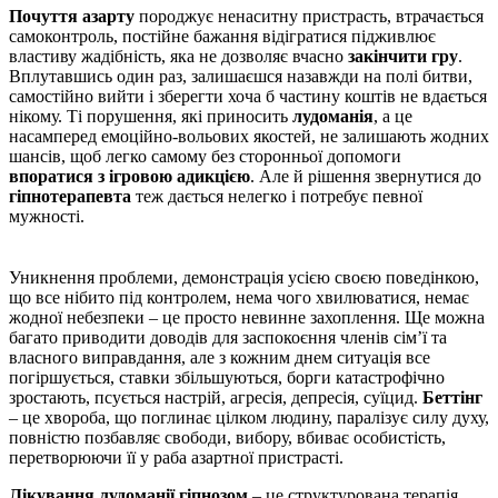
Почуття азарту
породжує ненаситну пристрасть, втрачається
самоконтроль, постійне бажання відігратися підживлює
властиву жадібність, яка не дозволяє вчасно
закінчити гру
.
Вплутавшись один раз, залишаєшся назавжди на полі битви,
самостійно вийти і зберегти хоча б частину коштів не вдається
нікому. Ті порушення, які приносить
лудоманія
, а це
насамперед емоційно-вольових якостей, не залишають жодних
шансів, щоб легко самому без сторонньої допомоги
впоратися з ігровою адикцією
. Але й рішення звернутися до
гіпнотерапевта
теж дається нелегко і потребує певної
мужності.
Уникнення проблеми, демонстрація усією своєю поведінкою,
що все нібито під контролем, нема чого хвилюватися, немає
жодної небезпеки – це просто невинне захоплення. Ще можна
багато приводити доводів для заспокоєння членів сім’ї та
власного виправдання, але з кожним днем ​​ситуація все
погіршується, ставки збільшуються, борги катастрофічно
зростають, псується настрій, агресія, депресія, суїцид.
Беттінг
– це хвороба, що поглинає цілком людину, паралізує силу духу,
повністю позбавляє свободи, вибору, вбиває особистість,
перетворюючи її у раба азартної пристрасті.
Лікування лудоманії гіпнозом
– це структурована терапія,