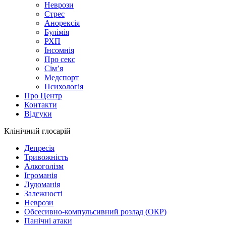
Неврози
Стрес
Анорексія
Булімія
РХП
Інсомнія
Про секс
Сім’я
Медспорт
Психологія
Про Центр
Контакти
Відгуки
Клінічний глосарій
Депресія
Тривожність
Алкоголізм
Ігроманія
Лудоманія
Залежності
Неврози
Обсесивно-компульсивний розлад (ОКР)
Панічні атаки