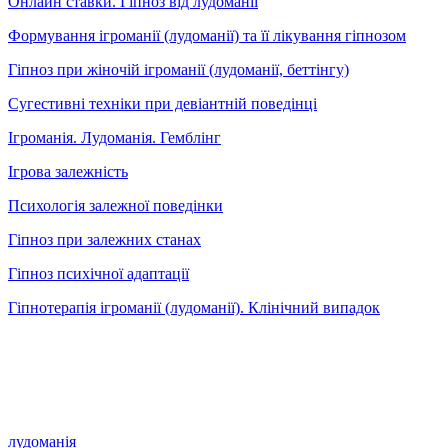
Онлайн ставки. Гіпноз від лудоманії
Формування ігроманії (лудоманії) та її лікування гіпнозом
Гіпноз при жіночій ігроманії (лудоманії, беттінгу)
Сугестивні техніки при девіантній поведінці
Ігроманія. Лудоманія. Гемблінг
Ігрова залежність
Психологія залежної поведінки
Гіпноз при залежних станах
Гіпноз психічної адаптації
Гіпнотерапія ігроманії (лудоманії). Клінічний випадок
лудоманія