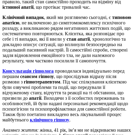
правило, такий стан самостійно проходить на відміну від
істинної апатії
, що протікає тривалий час.
Клінічний випадок
, який ми розглянемо сьогодні, є
типовою
апатією
, не включеною до симптомокомплексу психічного
розладу, а викликаною рядом негативних життєвих подій, що
систематично повторюються. Клієнтка, яка розповідає про
себе і ті випадки, які її ввели у
стан апатії
, хронологічно та
докладно описує ситуації, що вплинули безпосередньо на
подальший пасивний настрій. Її самостійні спроби, створені
задля відновлення емоційного тла, не дали належного
результату, чим частково посилили її самопочуття.
Консультація гіпнолога
проводилася індивідуально перед
першим
сеансом гіпнозу
, що прослідував відразу після
розмови з
гіпнотерапевтом
. Під час спілкування клієнткою
були озвучені проблеми та події, що передували її
відчуженому стану, відчуття та реакції на ті обставини, що
призвели до
апатії
. Виходячи з її особистих переживань та
особливостей, їй були надані персональні рекомендації щодо
психогігієни та психопрофілактики для самостійної роботи.
Також було поетапно викладено весь лікувальний процес
майбутнього
клінічного гіпнозу
.
Анамнез життя:
жінка, 41 рік, ім’я ми не відкриваємо наших