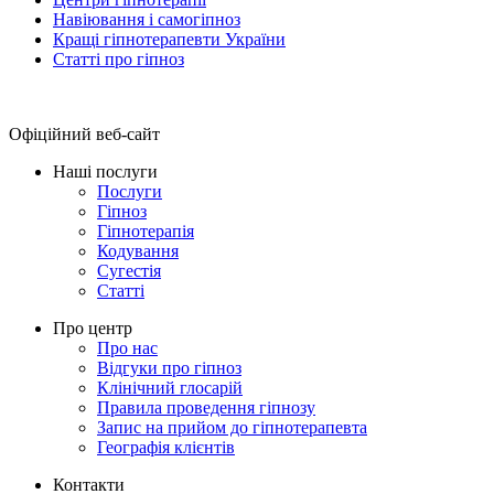
Навіювання і самогіпноз
Кращі гіпнотерапевти України
Статті про гіпноз
Офіційний веб-сайт
Наші послуги
Послуги
Гіпноз
Гіпнотерапія
Кодування
Сугестія
Статті
Про центр
Про нас
Відгуки про гіпноз
Клінічний глосарій
Правила проведення гіпнозу
Запис на прийом до гіпнотерапевта
Географія клієнтів
Контакти