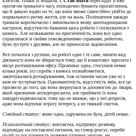
клієнтів, тільки їх ініціали, І.
Стан апатії
переслідує її вже
протягом тривалого часу, епізодично бувають просвітлення,
що й давало надію на те, що вона зможе самостійно увійти до
нормального ритму життя, але на жаль. Поліпшення завжди
тривали короткочасно і змінювалися знову занепадницьким
настроєм, відсутністю бажання щось робити і спілкуватися з
кимось. Але незважаючи на пригніченість, вона все одно
справлялася зі своїми повсякденними справами, роботою,
були зустрічі з друзями, але не приносили задоволення.
Все почалося з рутини, на роботі одне і те саме, міняти вид
діяльності вона не збирається тому, що її влаштовує зарплата і
місце розташування офісу. Проживає одна, стосунків немає
кілька років, усі спроби з кимось познайомитися,
закінчувалися розчаруванням, тож останнім часом уже ні з
ким не зустрічається. Одноманітність, відсутність змін, все це
призвело до того, що вона звернулася за допомогою до лікаря,
який призначив антидепресанти, але приймати їх вона
навідріз відмовилася, тому що не вважає, що у неї депресія,
адже вона відчуває втрату інтересу, а не тяжкий смуток.
Сімейний статус:
живе одна, одружена не була, дітей немає.
Психологічний статус:
контактна, підтримує розмову,
відповідає на поставлені питання, на гумор реагує, перебіг
подій та послідовність розмови утримує увагою, не