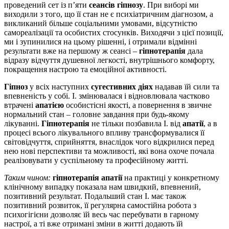
проведений сет із п’яти
сеансів гіпнозу
. При виборі ми
виходили з того, що її стан не є психіатричним діагнозом, а
викликаний більше соціальними умовами, відсутністю
самореалізації та особистих стосунків. Виходячи з цієї позиції,
ми і зупинилися на цьому рішенні, і отримали відмінні
результати вже на першому ж сеансі –
гіпнотерапія
дала
відразу відчуття душевної легкості, внутрішнього комфорту,
покращення настрою та емоційної активності.
Гіпноз
у всіх наступних
сугестивних діях
надавав їй сили та
впевненість у собі. І. змінювалася і відновлювала частково
втрачені
апатією
особистісні якості, а повернення в звичне
нормальний стан – головне завдання при будь-якому
лікуванні.
Гіпнотерапія
не тільки позбавила І. від
апатії
, а в
процесі всього лікувального впливу трансформувалися її
світовідчуття, сприйняття, внаслідок чого відкрилися перед
нею нові перспективи та можливості, які вона охоче почала
реалізовувати у суспільному та професійному житті.
Таким чином:
гіпнотерапія апатії
на практиці у конкретному
клінічному випадку показала нам швидкий, впевнений,
позитивний результат. Подальший стан І. має також
позитивний розвиток, її регулярна самостійна робота з
психогігієни дозволяє їй весь час перебувати в гарному
настрої, а ті вже отримані зміни в житті додають їй