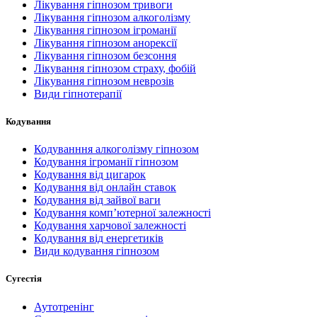
Лікування гіпнозом тривоги
Лікування гіпнозом алкоголізму
Лікування гіпнозом ігроманії
Лікування гіпнозом анорексії
Лікування гіпнозом безсоння
Лікування гіпнозом страху, фобій
Лікування гіпнозом неврозів
Види гіпнотерапії
Кодування
Кодуванння алкоголізму гіпнозом
Кодування ігроманії гіпнозом
Кодування від цигарок
Кодування від онлайн ставок
Кодування від зайвої ваги
Кодування комп’ютерної залежності
Кодування харчової залежності
Кодування від енергетиків
Види кодування гіпнозом
Сугестія
Аутотренінг