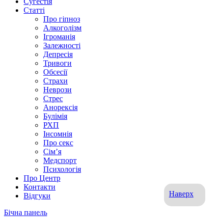
Сугестія
Статті
Про гіпноз
Алкоголізм
Ігроманія
Залежності
Депресія
Тривоги
Обсесії
Страхи
Неврози
Стрес
Анорексія
Булімія
РХП
Інсомнія
Про секс
Сім’я
Медспорт
Психологія
Про Центр
Контакти
Наверх
Відгуки
Бічна панель