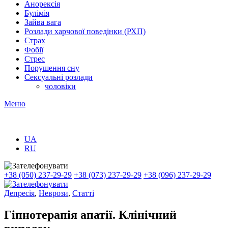
Анорексія
Булімія
Зайва вага
Розлади харчової поведінки (РХП)
Страх
Фобії
Стрес
Порушення сну
Сексуальні розлади
чоловіки
Меню
UA
RU
+38 (050) 237-29-29
+38 (073) 237-29-29
+38 (096) 237-29-29
Депресія
,
Неврози
,
Статті
Гіпнотерапія апатії. Клінічний