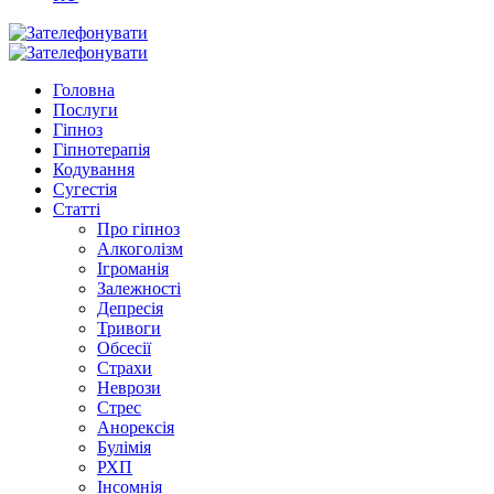
Головна
Послуги
Гіпноз
Гіпнотерапія
Кодування
Сугестія
Статті
Про гіпноз
Алкоголізм
Ігроманія
Залежності
Депресія
Тривоги
Обсесії
Страхи
Неврози
Стрес
Анорексія
Булімія
РХП
Інсомнія