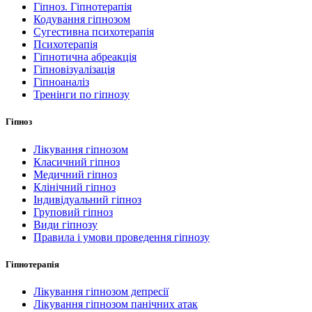
Гіпноз. Гіпнотерапія
Кодування гіпнозом
Сугестивна психотерапія
Психотерапія
Гіпнотична абреакція
Гіпновізуалізація
Гіпноаналіз
Тренінги по гіпнозу
Гіпноз
Лікування гіпнозом
Класичний гіпноз
Медичний гіпноз
Клінічний гіпноз
Індивідуальний гіпноз
Груповий гіпноз
Види гіпнозу
Правила і умови проведення гіпнозу
Гіпнотерапія
Лікування гіпнозом депресії
Лікування гіпнозом панічних атак