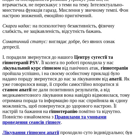
втрачається, не перескакує з теми на тему. Інтелектуально-
мнестична функція гаразд. Мислення у звичному темпі. Фон
настрою знижений, емоційно пригнічений.
Скарги надає:
на психологічну безактивність, фізичну
слабкість, не зацікавленість, відсутність бажань.
Соматичний статус:
виглядає добре, без явних ознак
депресії.
І. порадили звернутися до нашого
Центру сугестії та
гіпнотерапії PSV
. Її колега по роботі проходила у нас
лікувальний курс гіпнозом
від панічних атак,
гіпнотерапія
пройшла успішно, і на своєму особистому прикладі було
надано пораду звернутися до нас за лікуванням від
апатії
. Як
уже говорилося вище, її спроби самостійно впоратися зі
станом апатії
не дали позитивних результатів, а від
медикаментозного лікування вона навідріз відмовилася, тому
отримана порада та інформацію про нас сприйняла як єдину
можливість, щоб повернутися до здорового настрою. Її
настрій та бажання на
гіпнотерапію
помітно та відчутно.
Повністю ознайомлена з
Правилами та умовами
проведення сеансів гіпнозу
.
Лікування гіпнозом апатії
проходило суто індивідуально; був