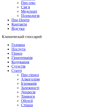
Про секс
Сім’я
Медспорт
Психологія
Про Центр
Контакти
Відгуки
Клинический глоссарий
Головна
Послуги
Гіпноз
Гіпнотерапія
Кодування
Сугестія
Статті
Про гіпноз
Алкоголізм
Ігроманія
Залежності
Депресія
Тривоги
Обсесії
Страхи