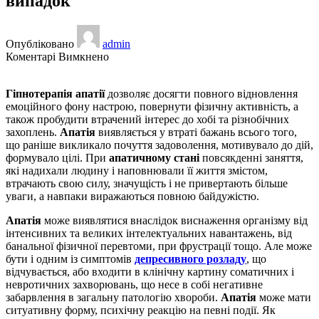
випадок
Опубліковано
admin
до
Коментарі Вимкнено
Гіпнотерапія
апатії.
Гіпнотерапія апатії
дозволяє досягти повного відновлення
Клінічний
емоційного фону настрою, повернути фізичну активність, а
випадок
також пробудити втрачений інтерес до хобі та різнобічних
захоплень.
Апатія
виявляється у втраті бажань всього того,
що раніше викликало почуття задоволення, мотивувало до дій,
формувало цілі. При
апатичному стані
повсякденні заняття,
які надихали людину і наповнювали її життя змістом,
втрачають свою силу, значущість і не привертають більше
уваги, а навпаки виражаються повною байдужістю.
Апатія
може виявлятися внаслідок виснаження організму від
інтенсивних та великих інтелектуальних навантажень, від
банальної фізичної перевтоми, при фрустрації тощо. Але може
бути і одним із симптомів
депресивного розладу
, що
відчувається, або входити в клінічну картину соматичних і
невротичних захворювань, що несе в собі негативне
забарвлення в загальну патологію хвороби.
Апатія
може мати
ситуативну форму, психічну реакцію на певні події. Як