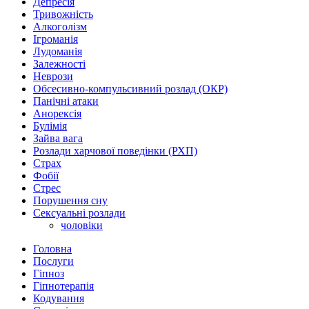
Депресія
Тривожність
Алкоголізм
Ігроманія
Лудоманія
Залежності
Неврози
Обсесивно-компульсивний розлад (ОКР)
Панічні атаки
Анорексія
Булімія
Зайва вага
Розлади харчової поведінки (РХП)
Страх
Фобії
Стрес
Порушення сну
Сексуальні розлади
чоловіки
Головна
Послуги
Гіпноз
Гіпнотерапія
Кодування