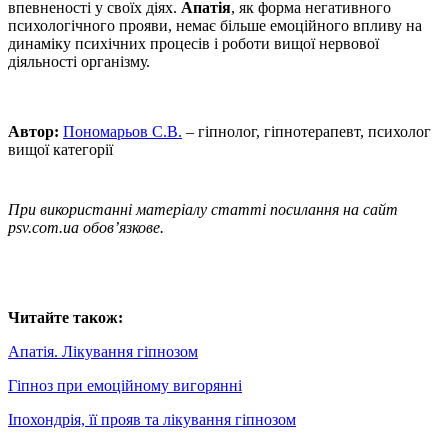
впевненості у своїх діях.
Апатія
, як форма негативного
психологічного прояви, немає більше емоційного впливу на
динаміку психічних процесів і роботи вищої нервової
діяльності організму.
Автор:
Пономарьов С.В.
– гіпнолог, гіпнотерапевт, психолог
вищої категорії
При використанні матеріалу статті посилання на сайт
psv.com.ua обов’язкове.
Читайте також:
Апатія. Лікування гіпнозом
Гіпноз при емоційному вигорянні
Іпохондрія, її прояв та лікування гіпнозом