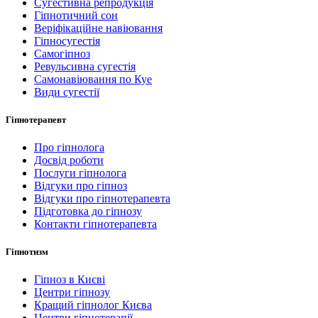
Сугестивна репродукція
Гіпнотичний сон
Веріфікаційне навіювання
Гіпносугестія
Самогіпноз
Ревульсивна сугестія
Самонавіювання по Куе
Види сугестії
Гіпнотерапевт
Про гіпнолога
Досвід роботи
Послуги гіпнолога
Відгуки про гіпноз
Відгуки про гіпнотерапевта
Підготовка до гіпнозу
Контакти гіпнотерапевта
Гіпнотизм
Гіпноз в Києві
Центри гіпнозу
Кращий гіпнолог Києва
Центри гіпнотерапії