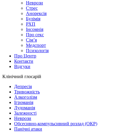
Неврози
Стрес
Анорексія
Булімія
РХП
Інсомнія
Про секс
Сім’я
Медспорт
Психологія
Про Центр
Контакти
Відгуки
Клінічний глосарій
Депресія
Тривожність
Алкоголізм
Ігроманія
Лудоманія
Залежності
Неврози
Обсесивно-компульсивний розлад (ОКР)
Панічні атаки