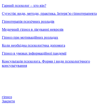
Гарний психолог – хто він?
Сугестія: види, методи, практика. Інтерв’ю гіпнотерапевта
Гіпнотерапія психічних розладів
Медичний гіпноз в лікуванні неврозів
Гіпноз при мотиваційних розладах
Коли необхідна психологічна допомога
Гіпноз в умовах інформаційної пандемії
Консультація психолога. Форми і види психологічного
консультування
гіпноз
Закрити