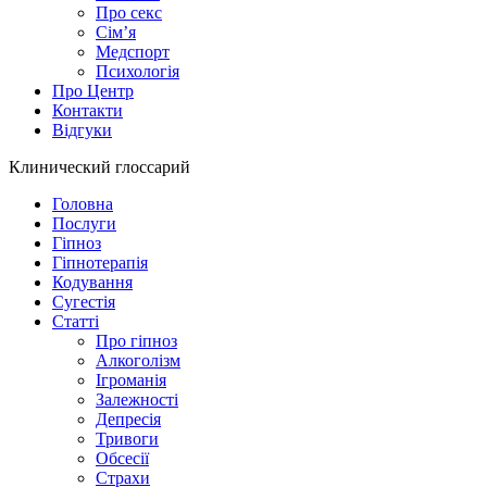
Про секс
Сім’я
Медспорт
Психологія
Про Центр
Контакти
Відгуки
Клинический глоссарий
Головна
Послуги
Гіпноз
Гіпнотерапія
Кодування
Сугестія
Статті
Про гіпноз
Алкоголізм
Ігроманія
Залежності
Депресія
Тривоги
Обсесії
Страхи