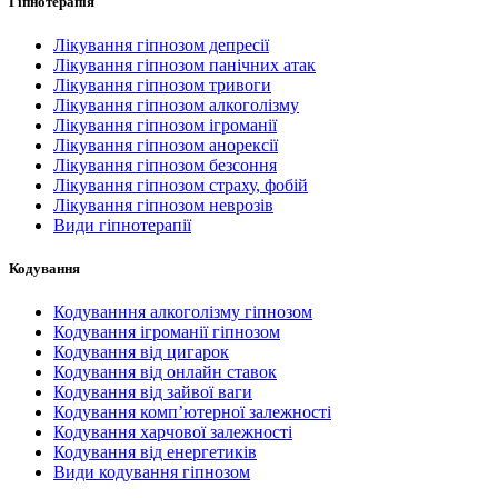
Гіпнотерапія
Лікування гіпнозом депресії
Лікування гіпнозом панічних атак
Лікування гіпнозом тривоги
Лікування гіпнозом алкоголізму
Лікування гіпнозом ігроманії
Лікування гіпнозом анорексії
Лікування гіпнозом безсоння
Лікування гіпнозом страху, фобій
Лікування гіпнозом неврозів
Види гіпнотерапії
Кодування
Кодуванння алкоголізму гіпнозом
Кодування ігроманії гіпнозом
Кодування від цигарок
Кодування від онлайн ставок
Кодування від зайвої ваги
Кодування комп’ютерної залежності
Кодування харчової залежності
Кодування від енергетиків
Види кодування гіпнозом