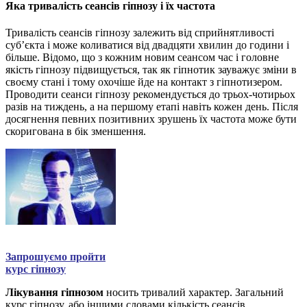
Яка тривалість сеансів гіпнозу і їх частота
Тривалість сеансів гіпнозу залежить від сприйнятливості
суб’єкта і може коливатися від двадцяти хвилин до години і
більше. Відомо, що з кожним новим сеансом час і головне
якість гіпнозу підвищується, так як гіпнотик зауважує зміни в
своєму стані і тому охочіше йде на контакт з гіпнотизером.
Проводити сеанси гіпнозу рекомендується до трьох-чотирьох
разів на тиждень, а на першому етапі навіть кожен день. Після
досягнення певних позитивних зрушень їх частота може бути
скоригована в бік зменшення.
Запрошуємо пройти
курс гіпнозу
Лікування гіпнозом
носить тривалий характер. Загальний
курс гіпнозу, або іншими словами кількість сеансів,