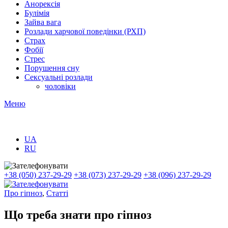
Анорексія
Булімія
Зайва вага
Розлади харчової поведінки (РХП)
Страх
Фобії
Стрес
Порушення сну
Сексуальні розлади
чоловіки
Меню
UA
RU
+38 (050) 237-29-29
+38 (073) 237-29-29
+38 (096) 237-29-29
Про гіпноз
,
Статті
Що треба знати про гіпноз