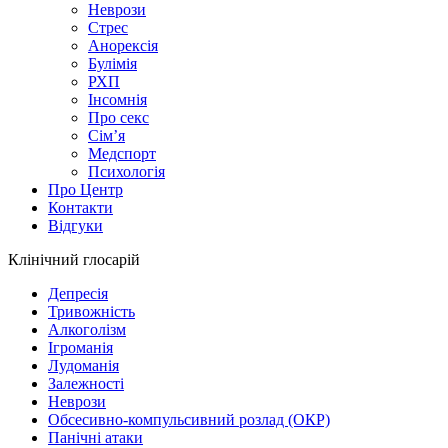
Неврози
Стрес
Анорексія
Булімія
РХП
Інсомнія
Про секс
Сім’я
Медспорт
Психологія
Про Центр
Контакти
Відгуки
Клінічний глосарій
Депресія
Тривожність
Алкоголізм
Ігроманія
Лудоманія
Залежності
Неврози
Обсесивно-компульсивний розлад (ОКР)
Панічні атаки