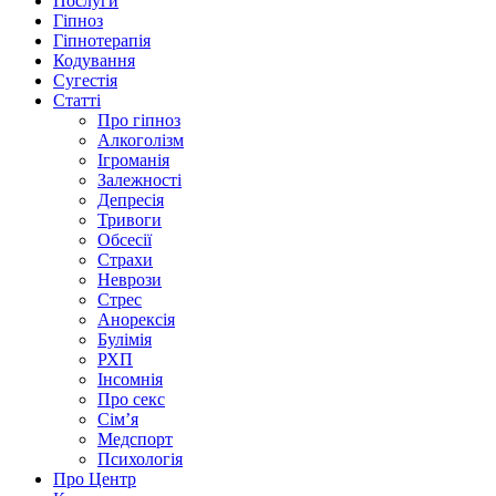
Послуги
Гіпноз
Гіпнотерапія
Кодування
Сугестія
Статті
Про гіпноз
Алкоголізм
Ігроманія
Залежності
Депресія
Тривоги
Обсесії
Страхи
Неврози
Стрес
Анорексія
Булімія
РХП
Інсомнія
Про секс
Сім’я
Медспорт
Психологія
Про Центр