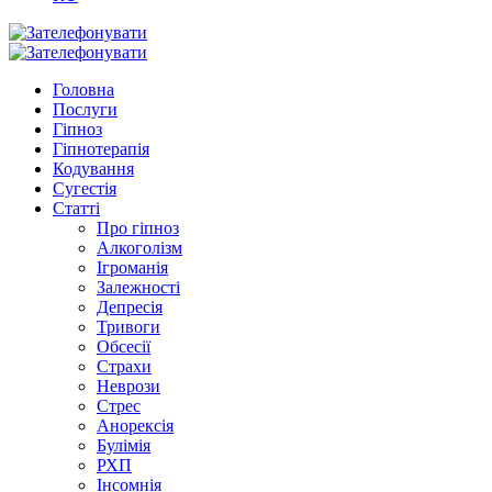
Головна
Послуги
Гіпноз
Гіпнотерапія
Кодування
Сугестія
Статті
Про гіпноз
Алкоголізм
Ігроманія
Залежності
Депресія
Тривоги
Обсесії
Страхи
Неврози
Стрес
Анорексія
Булімія
РХП
Інсомнія