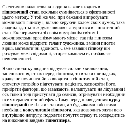
Скептично налаштована людина важче входить в
гіпнотичний стан
, оскільки сумнівається в ефективності
цього методу. У той же час, при бажанні випробувати
можливості гіпнозу і, вільно керуючи ходом своїх думок, така
людина здатна теж дуже швидко зануритися в гіпнотичний
стан. Експерименти зі своїм внутрішнім світом і
можливостями організму мають місце, так під гіпнозом
людина може відкрити талант художника, вміння писати
вірші, математичні здібності. Саме завдяки
гіпнозу
він
розсуває межі свідомості, стирає комплекси, позбавляє
невпевненості.
Якщо спочатку людина відчуває сильне хвилювання,
занепокоєння, страх перед гіпнозом, то в таких випадках,
краще не починати його вводити в гіпнотичний стан,
спочатку потрібно підготувати пацієнта, заспокоїти його,
прибрати фактори, що заважають, налаштувати на лікування і
ось тільки тоді приступати до сеансів, отримувати необхідний
психотерапевтичний ефект. Тому перед проведенням
курсу
гіпнотерапії
не тільки з такими, а з будь-якими клієнтами
необхідна
консультація гіпнолога
, яка дозволить зняти всю
внутрішню напругу, подолати почуття страху та зосередитись
на виконанні завдань
гіпнотизера
.