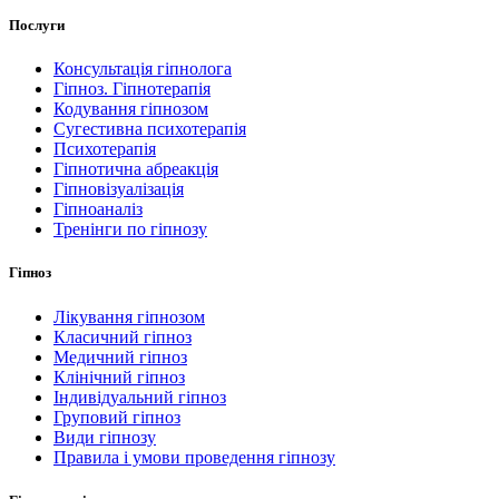
Послуги
Консультація гіпнолога
Гіпноз. Гіпнотерапія
Кодування гіпнозом
Сугестивна психотерапія
Психотерапія
Гіпнотична абреакція
Гіпновізуалізація
Гіпноаналіз
Тренінги по гіпнозу
Гіпноз
Лікування гіпнозом
Класичний гіпноз
Медичний гіпноз
Клінічний гіпноз
Індивідуальний гіпноз
Груповий гіпноз
Види гіпнозу
Правила і умови проведення гіпнозу