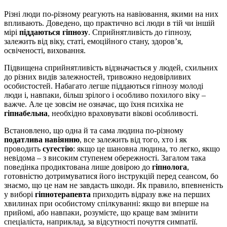
Різні люди по-різному реагують на навіювання, якими на них
впливають. Доведено, що практично всі люди в тій чи іншій
мірі
піддаються гіпнозу
. Сприйнятливість до гіпнозу,
залежить від віку, статі, емоційного стану, здоров’я,
освіченості, виховання.
Підвищена сприйнятливість відзначається у людей, схильних
до різних видів залежностей, тривожно недовірливих
особистостей. Набагато легше піддаються гіпнозу молоді
люди і, навпаки, більш зрілого і особливо похилого віку –
важче. Але це зовсім не означає, що їхня психіка не
гіпнабельна
, необхідно враховувати вікові особливості.
Встановлено, що одна й та сама людина по-різному
податлива навіянню
, все залежить від того, хто і як
проводить
сугестію
: якщо це шановна людина, то легко, якщо
невідома – з високим ступенем обережності. Загалом така
поведінка продиктована лише довірою до
гіпнолога
,
готовністю дотримуватися його інструкцій перед сеансом, бо
знаємо, що це нам не завдасть шкоди. Як правило, впевненість
у виборі
гіпнотерапевта
приходить відразу вже на перших
хвилинах при особистому спілкуванні: якщо ви вперше на
прийомі, або навпаки, розумієте, що краще вам змінити
спеціаліста, наприклад, за відсутності почуття симпатії.