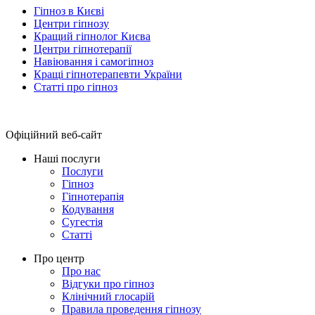
Гіпноз в Києві
Центри гіпнозу
Кращий гіпнолог Києва
Центри гіпнотерапії
Навіювання і самогіпноз
Кращі гіпнотерапевти України
Статті про гіпноз
Офіційний веб-сайт
Наші послуги
Послуги
Гіпноз
Гіпнотерапія
Кодування
Сугестія
Статті
Про центр
Про нас
Відгуки про гіпноз
Клінічний глосарій
Правила проведення гіпнозу