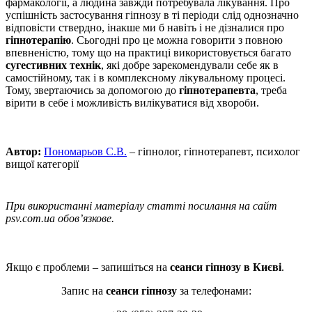
фармакології, а людина завжди потребувала лікування. Про
успішність застосування гіпнозу в ті періоди слід однозначно
відповісти ствердно, інакше ми б навіть і не дізналися про
гіпнотерапію
. Сьогодні про це можна говорити з повною
впевненістю, тому що на практиці використовується багато
сугестивних технік
, які добре зарекомендували себе як в
самостійному, так і в комплексному лікувальному процесі.
Тому, звертаючись за допомогою до
гіпнотерапевта
, треба
вірити в себе і можливість вилікуватися від хвороби.
Автор:
Пономарьов С.В.
– гіпнолог, гіпнотерапевт, психолог
вищої категорії
При використанні матеріалу статті посилання на сайт
psv.com.ua обов’язкове.
Якщо є проблеми – запишіться на
сеанси гіпнозу в Києві
.
Запис на
сеанси гіпнозу
за телефонами: