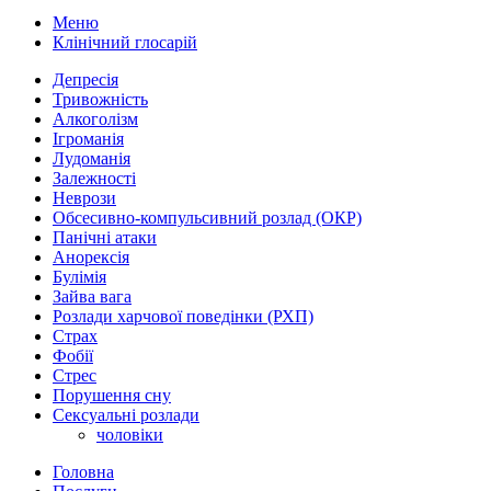
Меню
Клінічний глосарій
Депресія
Тривожність
Алкоголізм
Ігроманія
Лудоманія
Залежності
Неврози
Обсесивно-компульсивний розлад (ОКР)
Панічні атаки
Анорексія
Булімія
Зайва вага
Розлади харчової поведінки (РХП)
Страх
Фобії
Стрес
Порушення сну
Сексуальні розлади
чоловіки
Головна