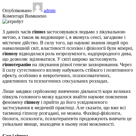
Опубліковано
admin
до
Коментарі Вимкнено
Що
треба
З давніх часів
гіпноз
застосовувався людьми з лікувальною
знати
метою, а також як видовищне і, в якомусь сенсі, загадкове і
про
містичне дійство. В силу того, що наукові знання людей про
гіпноз
навколишній світ, властивості психіки і фізіології були мізерні,
гіпнозу
відводилася роль незрозумілого, надприродного дива,
що дозволяє зцілюватися. У світі широко застосовують
гіпнотерапію
на лікування різної генези захворювання. Через
її силу сугестивного впливу набувають стійкого і позитивного
ефекту, особливо в невротичних, психосоматичних,
адиктивних та психогенних сексуальних розладах.
Лише завдяки серйозному вивченню діяльності кори великих
півкуль головного мозку вдалося знайти наукове пояснення
феномену
гіпнозу
і прийти до його усвідомленого
застосування в медичній практиці. Але сказати, що вже всі
таємниці гіпнозу розгадані, не можна. Фахівці-фізіологи,
біологи, психологи, психотерапевти продовжують вивчати це
унікальне явище, знаходячи в ньому нові можливості.
Сон і гіпноз