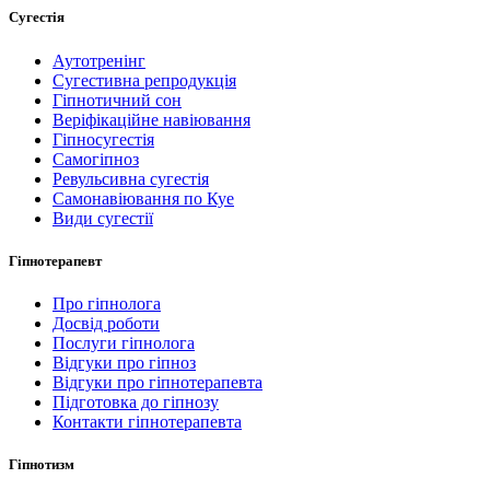
Сугестія
Аутотренінг
Сугестивна репродукція
Гіпнотичний сон
Веріфікаційне навіювання
Гіпносугестія
Самогіпноз
Ревульсивна сугестія
Самонавіювання по Куе
Види сугестії
Гіпнотерапевт
Про гіпнолога
Досвід роботи
Послуги гіпнолога
Відгуки про гіпноз
Відгуки про гіпнотерапевта
Підготовка до гіпнозу
Контакти гіпнотерапевта
Гіпнотизм