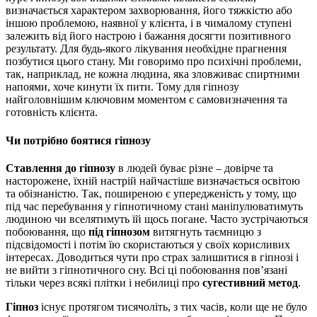
визначається характером захворювання, його тяжкістю або
іншою проблемою, наявної у клієнта, і в чималому ступені
залежить від його настрою і бажання досягти позитивного
результату. Для будь-якого лікування необхідне прагнення
позбутися цього стану. Ми говоримо про психічні проблеми,
так, наприклад, не кожна людина, яка зловживає спиртними
напоями, хоче кинути їх пити. Тому для гіпнозу
найголовнішим ключовим моментом є самовизначення та
готовність клієнта.
Чи потрібно боятися гіпнозу
Ставлення до гіпнозу
в людей буває різне – довірче та
насторожене, їхній настрій найчастіше визначається освітою
та обізнаністю. Так, поширеною є упередженість у тому, що
під час перебування у гіпнотичному стані маніпулюватимуть
людиною чи вселятимуть їй щось погане. Часто зустрічаються
побоювання, що
під гіпнозом
витягнуть таємницю з
підсвідомості і потім їю скористаються у своїх корисливих
інтересах. Доводиться чути про страх залишитися в гіпнозі і
не вийти з гіпнотичного сну. Всі ці побоювання пов’язані
тільки через всякі плітки і небилиці про
сугестивний метод
.
Гіпноз
існує протягом тисячоліть, з тих часів, коли ще не було