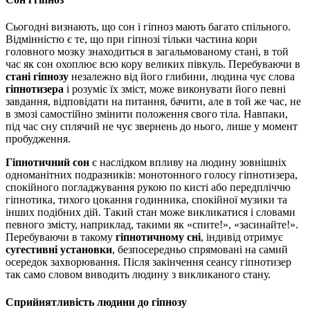
Сьогодні визнають, що сон і гіпноз мають багато спільного.
Відмінністю є те, що при гіпнозі тільки частина кори
головного мозку знаходиться в загальмованому стані, в той
час як сон охоплює всю кору великих півкуль. Перебуваючи в
стані гіпнозу
незалежно від його глибини, людина чує слова
гіпнотизера
і розуміє їх зміст, може виконувати його певні
завдання, відповідати на питання, бачити, але в той же час, не
в змозі самостійно змінити положення свого тіла. Навпаки,
під час сну сплячий не чує звернень до нього, лише у момент
пробудження.
Гіпнотичний сон
є наслідком впливу на людину зовнішніх
одноманітних подразників: монотонного голосу гіпнотизера,
спокійного погладжування рукою по кисті або передпліччю
гіпнотика, тихого цокання годинника, спокійної музики та
інших подібних дій. Такий стан може викликатися і словами
певного змісту, наприклад, такими як «спите!», «засинайте!».
Перебуваючи в такому
гіпнотичному сні
, індивід отримує
сугестивні установки
, безпосередньо спрямовані на самий
осередок захворювання. Після закінчення сеансу гіпнотизер
так само словом виводить людину з викликаного стану.
Сприйнятливість людини до гіпнозу