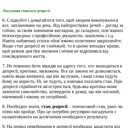
Лікування гіпнозом депресії
6. Слідкуйте і домагайтеся того, щоб хворим виконувалося
все, заплановане на день. Від найпростіших речей – догляд за
собою, за своїм зовнішнім виглядом, до складних, пов’язаних
безпосередньо з професійною діяльністю, захоплень і т.д.
Навіть найменші успіхи обов’язково позитивно закріплюйте.
Якщо стан депресії не глибокий, то в цьому випадку краще,
щоб режим дня був звичним і нічим не відрізнявся від
повсякденного життя.
7. Не повинно бути закидів на адресу того, хто знаходиться в
депресії, критики, зауважень. Все це закони не дозволяється,
навіть якщо впевнені, що він заслужив, і ваші слова підуть
йому на користь. Ні, не підуть, а навпаки посилять стан. При
депресії сприйняття загострюється, будь-яка критика може
зачепити самолюбство, затвердити в думці, що він поганий,
нікчемний і нікому не потрібний.
8. Необхідно знати,
стан депресії
– тимчасовий стан, рано чи
пізно він пройде. Про це потрібно регулярно нагадувати і
налаштовувати на досягнення необхідного результату.
9. На період перебування в депресії необхідно захистити від