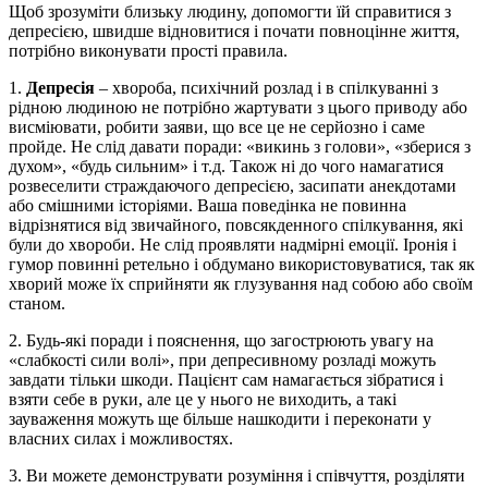
Щоб зрозуміти близьку людину, допомогти їй справитися з
депресією, швидше відновитися і почати повноцінне життя,
потрібно виконувати прості правила.
1.
Депресія
– хвороба, психічний розлад і в спілкуванні з
рідною людиною не потрібно жартувати з цього приводу або
висміювати, робити заяви, що все це не серйозно і саме
пройде. Не слід давати поради: «викинь з голови», «зберися з
духом», «будь сильним» і т.д. Також ні до чого намагатися
розвеселити страждаючого депресією, засипати анекдотами
або смішними історіями. Ваша поведінка не повинна
відрізнятися від звичайного, повсякденного спілкування, які
були до хвороби. Не слід проявляти надмірні емоції. Іронія і
гумор повинні ретельно і обдумано використовуватися, так як
хворий може їх сприйняти як глузування над собою або своїм
станом.
2. Будь-які поради і пояснення, що загострюють увагу на
«слабкості сили волі», при депресивному розладі можуть
завдати тільки шкоди. Пацієнт сам намагається зібратися і
взяти себе в руки, але це у нього не виходить, а такі
зауваження можуть ще більше нашкодити і переконати у
власних силах і можливостях.
3. Ви можете демонструвати розуміння і співчуття, розділяти