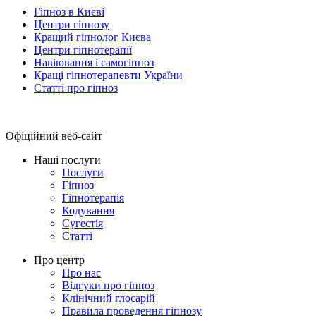
Гіпноз в Києві
Центри гіпнозу
Кращий гіпнолог Києва
Центри гіпнотерапії
Навіювання і самогіпноз
Кращі гіпнотерапевти України
Статті про гіпноз
Офіційний веб-сайт
Наші послуги
Послуги
Гіпноз
Гіпнотерапія
Кодування
Сугестія
Статті
Про центр
Про нас
Відгуки про гіпноз
Клінічний глосарій
Правила проведення гіпнозу