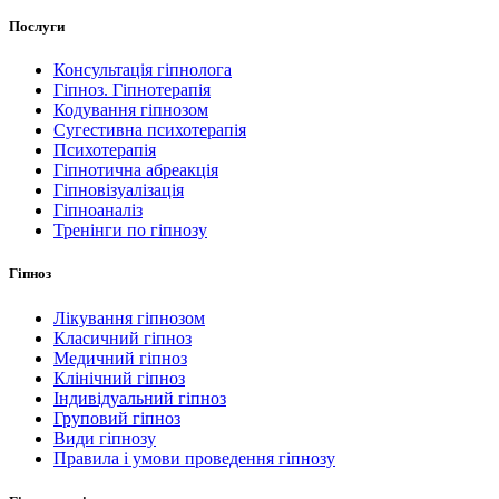
Послуги
Консультація гіпнолога
Гіпноз. Гіпнотерапія
Кодування гіпнозом
Сугестивна психотерапія
Психотерапія
Гіпнотична абреакція
Гіпновізуалізація
Гіпноаналіз
Тренінги по гіпнозу
Гіпноз
Лікування гіпнозом
Класичний гіпноз
Медичний гіпноз
Клінічний гіпноз
Індивідуальний гіпноз
Груповий гіпноз
Види гіпнозу
Правила і умови проведення гіпнозу