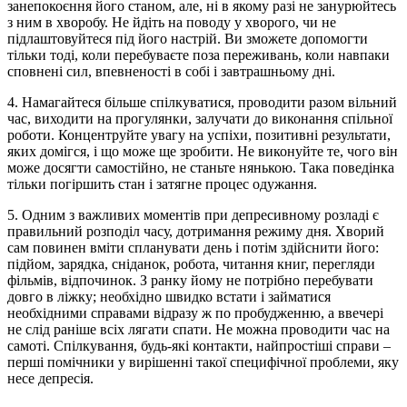
занепокоєння його станом, але, ні в якому разі не занурюйтесь
з ним в хворобу. Не йдіть на поводу у хворого, чи не
підлаштовуйтеся під його настрій. Ви зможете допомогти
тільки тоді, коли перебуваєте поза переживань, коли навпаки
сповнені сил, впевненості в собі і завтрашньому дні.
4. Намагайтеся більше спілкуватися, проводити разом вільний
час, виходити на прогулянки, залучати до виконання спільної
роботи. Концентруйте увагу на успіхи, позитивні результати,
яких домігся, і що може ще зробити. Не виконуйте те, чого він
може досягти самостійно, не станьте нянькою. Така поведінка
тільки погіршить стан і затягне процес одужання.
5. Одним з важливих моментів при депресивному розладі є
правильний розподіл часу, дотримання режиму дня. Хворий
сам повинен вміти спланувати день і потім здійснити його:
підйом, зарядка, сніданок, робота, читання книг, перегляди
фільмів, відпочинок. З ранку йому не потрібно перебувати
довго в ліжку; необхідно швидко встати і займатися
необхідними справами відразу ж по пробудженню, а ввечері
не слід раніше всіх лягати спати. Не можна проводити час на
самоті. Спілкування, будь-які контакти, найпростіші справи –
перші помічники у вирішенні такої специфічної проблеми, яку
несе депресія.