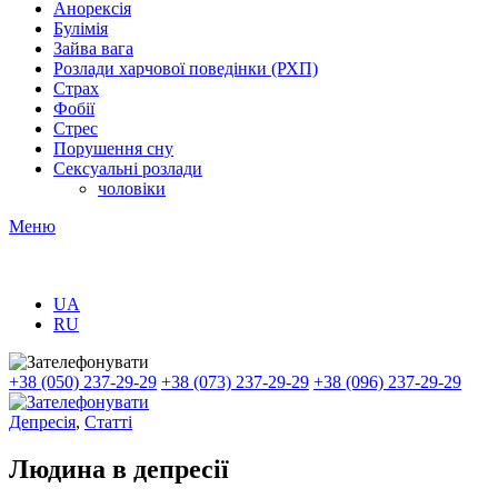
Анорексія
Булімія
Зайва вага
Розлади харчової поведінки (РХП)
Страх
Фобії
Стрес
Порушення сну
Сексуальні розлади
чоловіки
Меню
UA
RU
+38 (050) 237-29-29
+38 (073) 237-29-29
+38 (096) 237-29-29
Депресія
,
Статті
Людина в депресії