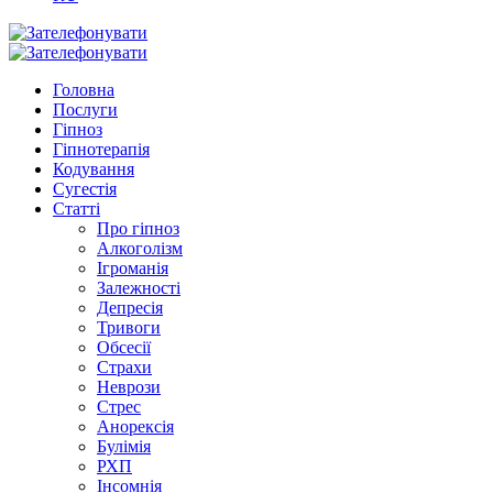
Головна
Послуги
Гіпноз
Гіпнотерапія
Кодування
Сугестія
Статті
Про гіпноз
Алкоголізм
Ігроманія
Залежності
Депресія
Тривоги
Обсесії
Страхи
Неврози
Стрес
Анорексія
Булімія
РХП
Інсомнія