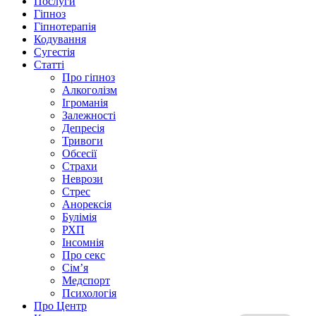
Послуги
Гіпноз
Гіпнотерапія
Кодування
Сугестія
Статті
Про гіпноз
Алкоголізм
Ігроманія
Залежності
Депресія
Тривоги
Обсесії
Страхи
Неврози
Стрес
Анорексія
Булімія
РХП
Інсомнія
Про секс
Сім’я
Медспорт
Психологія
Про Центр