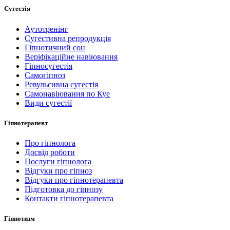
Сугестія
Аутотренінг
Сугестивна репродукція
Гіпнотичний сон
Веріфікаційне навіювання
Гіпносугестія
Самогіпноз
Ревульсивна сугестія
Самонавіювання по Куе
Види сугестії
Гіпнотерапевт
Про гіпнолога
Досвід роботи
Послуги гіпнолога
Відгуки про гіпноз
Відгуки про гіпнотерапевта
Підготовка до гіпнозу
Контакти гіпнотерапевта
Гіпнотизм