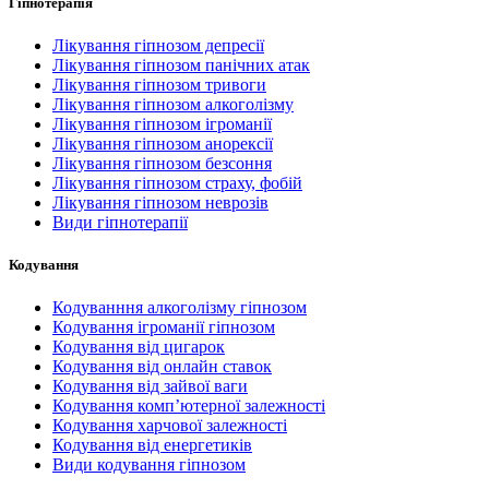
Гіпнотерапія
Лікування гіпнозом депресії
Лікування гіпнозом панічних атак
Лікування гіпнозом тривоги
Лікування гіпнозом алкоголізму
Лікування гіпнозом ігроманії
Лікування гіпнозом анорексії
Лікування гіпнозом безсоння
Лікування гіпнозом страху, фобій
Лікування гіпнозом неврозів
Види гіпнотерапії
Кодування
Кодуванння алкоголізму гіпнозом
Кодування ігроманії гіпнозом
Кодування від цигарок
Кодування від онлайн ставок
Кодування від зайвої ваги
Кодування комп’ютерної залежності
Кодування харчової залежності
Кодування від енергетиків
Види кодування гіпнозом