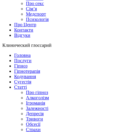
Про секс
Сім’я
Медспорт
Психологія
Про Центр
Контакти
Відгуки
Клинический глоссарий
Головна
Послуги
Гіпноз
Гіпнотерапія
Кодування
Сугестія
Статті
Про гіпноз
Алкоголізм
Ігроманія
Залежності
Депресія
Тривоги
Обсесії
Страхи