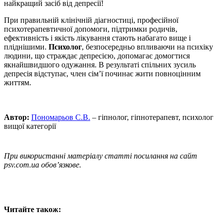
найкращий засіб від депресії!
При правильній клінічній діагностиці, професійної
психотерапевтичної допомоги, підтримки родичів,
ефективність і якість лікування стають набагато вище і
пліднішими.
Психолог
, безпосередньо впливаючи на психіку
людини, що страждає депресією, допомагає домогтися
якнайшвидшого одужання. В результаті спільних зусиль
депресія відступає, член сім’ї починає жити повноцінним
життям.
Автор:
Пономарьов С.В.
– гіпнолог, гіпнотерапевт, психолог
вищої категорії
При використанні матеріалу статті посилання на сайт
psv.com.ua обов’язкове.
Читайте також: