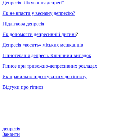
Депресія. Лікування депресії
Як не впасти у весняну депресію?
Підліткова депресія
Як допомогти депресивній дитині
?
Депресія «косить» міських мешканців
Гіпнотерапія депресії. Клінічний випадок
Гіпноз при тривожно-депресивних розладах
Як правильно підготуватися до гіпнозу
Відгуки про гіпноз
депресія
Закрити