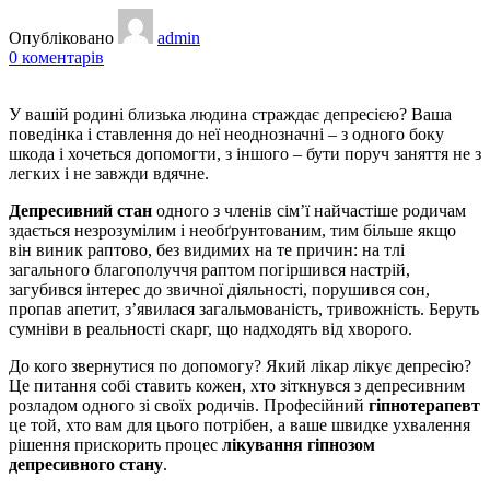
Опубліковано
admin
0
коментарів
У вашій родині близька людина страждає депресією? Ваша
поведінка і ставлення до неї неоднозначні – з одного боку
шкода і хочеться допомогти, з іншого – бути поруч заняття не з
легких і не завжди вдячне.
Депресивний стан
одного з членів сім’ї найчастіше родичам
здається незрозумілим і необґрунтованим, тим більше якщо
він виник раптово, без видимих ​​на те причин: на тлі
загального благополуччя раптом погіршився настрій,
загубився інтерес до звичної діяльності, порушився сон,
пропав апетит, з’явилася загальмованість, тривожність. Беруть
сумніви в реальності скарг, що надходять від хворого.
До кого звернутися по допомогу? Який лікар лікує депресію?
Це питання собі ставить кожен, хто зіткнувся з депресивним
розладом одного зі своїх родичів. Професійний
гіпнотерапевт
це той, хто вам для цього потрібен, а ваше швидке ухвалення
рішення прискорить процес
лікування гіпнозом
депресивного стану
.