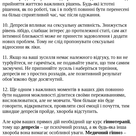
прийняття життєво важливих рішень. Будь-які істотні
рішення, як по роботі, так і в побуті повинні бути перенесені
на більш сприятливий час, час після одужання.
10. Депресія впливає на сексуальну активність. Знижується
рівень лібідо, слабшає інтерес до протилежної статі, сам акт
інтимної близькості може не принести задоволення і додати
нових проблем. Тому не слід пропонувати сексуальні
відносини як ліки.
11. Якщо на ваші зусилля немає належного відгуку, то ви не
турбуйтеся, не гарячіться, не подавайте уваги, що тим самим
засмучені. Не припиняйте зусиль і наберіться терпіння,
депресія не з простих розладів, але позитивний результат
обов’язково буде досягнутий.
12. Ще одним з важливих моментів в ваших діях повинно
бути надання можливості ділитися своїми переживаннями,
висловлюватися, але не мовчати. Чим більше він буде
говорити, відкриватися, проявляти свої емоції і почуття, тим
швидше депресія пройде, хвороба відступить.
Але крім ваших прямих дій необхідний ще курс
гіпнотерапії
,
тому що
депресія
– це психічний розлад, а як будь-яка інша
хвороба вона вимагає особливої ​​уваги.
Медичний гіпноз
–