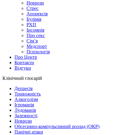
Неврози
Стрес
Анорексія
Булімія
РХП
Інсомнія
Про секс
Сім’я
Медспорт
Психологія
Про Центр
Контакти
Відгуки
Клінічний глосарій
Депресія
Тривожність
Алкоголізм
Ігроманія
Лудоманія
Залежності
Неврози
Обсесивно-компульсивний розлад (ОКР)
Панічні атаки