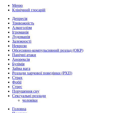
Меню
Клінічний глосарій
Депресія
Тривожність
Алкоголізм
Ігроманія
Лудоманія
Залежності
Неврози
Обсесивно-компульсивний розлад (ОКР)
Панічні атаки
Анорексія
Булімія
Зайва вага
Розлади харчової поведінки (РХП)
Страх
Фобії
Стрес
Порушення сну
Сексуальні розлади
чоловіки
Головна