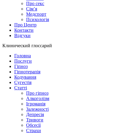
Про секс
Сім’я
Медспорт
Психологія
Про Центр
Контакти
Відгуки
Клинический глоссарий
Головна
Послуги
Гіпноз
Гіпнотерапія
Кодування
Сугестія
Статті
Про гіпноз
Алкоголізм
Ігроманія
Залежності
Депресія
Тривоги
Обсесії
Страхи