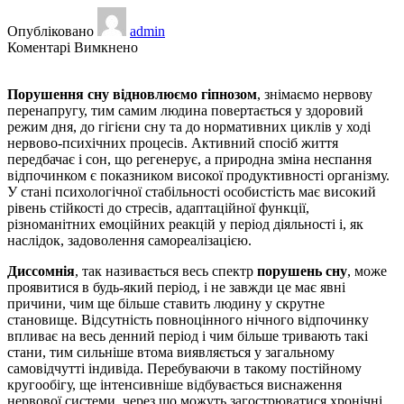
Опубліковано
admin
до
Коментарі Вимкнено
Порушення
сну
Порушення сну відновлюємо гіпнозом
, знімаємо нервову
відновлюємо
перенапругу, тим самим людина повертається у здоровий
гіпнозом
режим дня, до гігієни сну та до нормативних циклів у ході
нервово-психічних процесів. Активний спосіб життя
передбачає і сон, що регенерує, а природна зміна неспання
відпочинком є ​​показником високої продуктивності організму.
У стані психологічної стабільності особистість має високий
рівень стійкості до стресів, адаптаційної функції,
різноманітних емоційних реакцій у період діяльності і, як
наслідок, задоволення самореалізацією.
Диссомнія
, так називається весь спектр
порушень сну
, може
проявитися в будь-який період, і не завжди це має явні
причини, чим ще більше ставить людину у скрутне
становище. Відсутність повноцінного нічного відпочинку
впливає на весь денний період і чим більше тривають такі
стани, тим сильніше втома виявляється у загальному
самовідчутті індивіда. Перебуваючи в такому постійному
кругообігу, ще інтенсивніше відбувається виснаження
нервової системи, через що можуть загострюватися хронічні