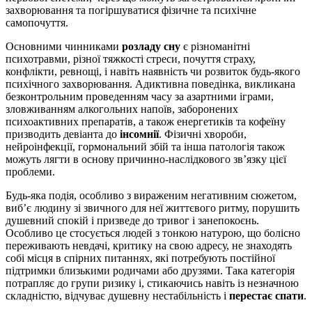
захворювання та погіршуватися фізичне та психічне
самопочуття.
Основними чинниками
розладу сну
є різноманітні
психотравми, різної тяжкості стреси, почуття страху,
конфлікти, ревнощі, і навіть наявність чи розвиток будь-якого
психічного захворювання. Адиктивна поведінка, викликана
безконтрольним проведенням часу за азартними іграми,
зловживанням алкогольних напоїв, заборонених
психоактивних препаратів, а також енергетиків та кофеїну
призводить девіанта до
інсомнії
. Фізичні хвороби,
нейроінфекції, гормональний збій та інша патологія також
можуть лягти в основу причинно-наслідкового зв’язку цієї
проблеми.
Будь-яка подія, особливо з вираженим негативним сюжетом,
виб’є людину зі звичного для неї життєвого ритму, порушить
душевний спокій і призведе до тривог і занепокоєнь.
Особливо це стосується людей з тонкою натурою, що болісно
переживають невдачі, критику на свою адресу, не знаходять
собі місця в спірних питаннях, які потребують постійної
підтримки близькими родичами або друзями. Така категорія
потрапляє до групи ризику і, стикаючись навіть із незначною
складністю, відчуває душевну нестабільність і
перестає спати
.