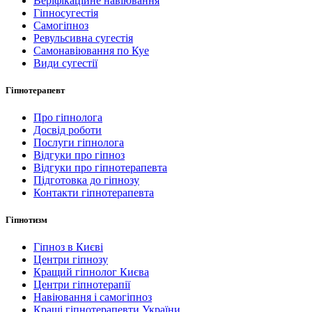
Веріфікаційне навіювання
Гіпносугестія
Самогіпноз
Ревульсивна сугестія
Самонавіювання по Куе
Види сугестії
Гіпнотерапевт
Про гіпнолога
Досвід роботи
Послуги гіпнолога
Відгуки про гіпноз
Відгуки про гіпнотерапевта
Підготовка до гіпнозу
Контакти гіпнотерапевта
Гіпнотизм
Гіпноз в Києві
Центри гіпнозу
Кращий гіпнолог Києва
Центри гіпнотерапії
Навіювання і самогіпноз
Кращі гіпнотерапевти України