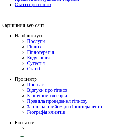
Статті про гіпноз
Офіційний веб-сайт
Наші послуги
Послуги
Гіпноз
Гіпнотерапія
Кодування
Сугестія
Статті
Про центр
Про нас
Відгуки про гіпноз
Клінічний глосарій
Правила проведення гіпнозу
Запис на прийом до гіпнотерапевта
Географія клієнтів
Контакти