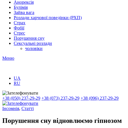
Анорексія
Булімія
Зайва вага
Розлади харчової поведінки (РХП)
Страх
Фобії
Стрес
Порушення сну
Сексуальні розлади
чоловіки
Меню
UA
RU
+38 (050) 237-29-29
+38 (073) 237-29-29
+38 (096) 237-29-29
Інсомнія
,
Статті
Порушення сну відновлюємо гіпнозом