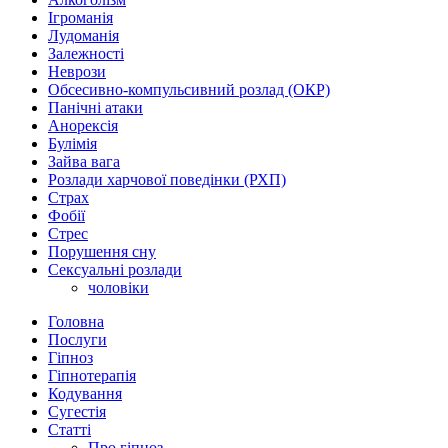
Ігроманія
Лудоманія
Залежності
Неврози
Обсесивно-компульсивний розлад (ОКР)
Панічні атаки
Анорексія
Булімія
Зайва вага
Розлади харчової поведінки (РХП)
Страх
Фобії
Стрес
Порушення сну
Сексуальні розлади
чоловіки
Головна
Послуги
Гіпноз
Гіпнотерапія
Кодування
Сугестія
Статті
Про гіпноз