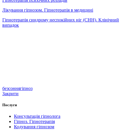
Гіпнотерапія психічних розладів
Лікування гіпнозом. Гіпнотерапія в медицині
Гіпнотерапія синдрому неспокійних ніг (СНН). Клінічний
випадок
безсоння
гіпноз
Закрити
Послуги
Консультація гіпнолога
Гіпноз. Гіпнотерапія
Кодування гіпнозом