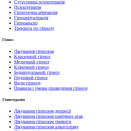
Сугестивна психотерапія
Психотерапія
Гіпнотична абреакція
Гіпновізуалізація
Гіпноаналіз
Тренінги по гіпнозу
Гіпноз
Лікування гіпнозом
Класичний гіпноз
Медичний гіпноз
Клінічний гіпноз
Індивідуальний гіпноз
Груповий гіпноз
Види гіпнозу
Правила і умови проведення гіпнозу
Гіпнотерапія
Лікування гіпнозом депресії
Лікування гіпнозом панічних атак
Лікування гіпнозом тривоги
Лікування гіпнозом алкоголізму