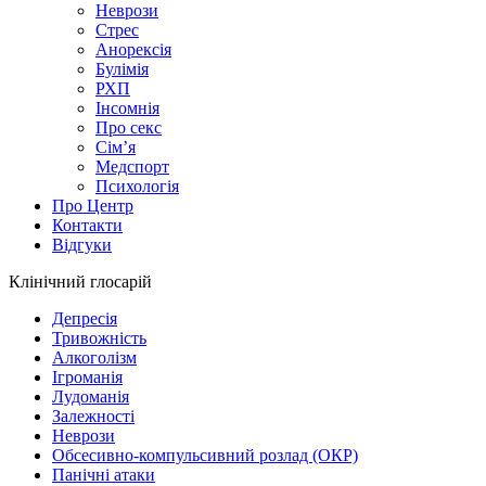
Неврози
Стрес
Анорексія
Булімія
РХП
Інсомнія
Про секс
Сім’я
Медспорт
Психологія
Про Центр
Контакти
Відгуки
Клінічний глосарій
Депресія
Тривожність
Алкоголізм
Ігроманія
Лудоманія
Залежності
Неврози
Обсесивно-компульсивний розлад (ОКР)
Панічні атаки