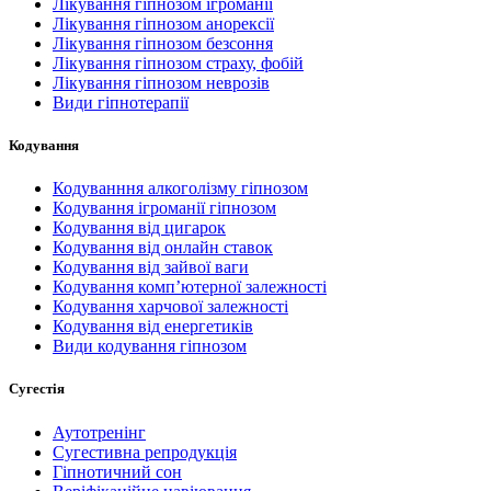
Лікування гіпнозом ігроманії
Лікування гіпнозом анорексії
Лікування гіпнозом безсоння
Лікування гіпнозом страху, фобій
Лікування гіпнозом неврозів
Види гіпнотерапії
Кодування
Кодуванння алкоголізму гіпнозом
Кодування ігроманії гіпнозом
Кодування від цигарок
Кодування від онлайн ставок
Кодування від зайвої ваги
Кодування комп’ютерної залежності
Кодування харчової залежності
Кодування від енергетиків
Види кодування гіпнозом
Сугестія
Аутотренінг
Сугестивна репродукція
Гіпнотичний сон