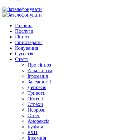
Головна
Послуги
Гіпноз
Гіпнотерапія
Кодування
Сугестія
Статті
Про гіпноз
Алкоголізм
Ігроманія
Залежності
Депресія
Тривоги
Обсесії
Страхи
Неврози
Стрес
Анорексія
Булімія
РХП
Інсомнія