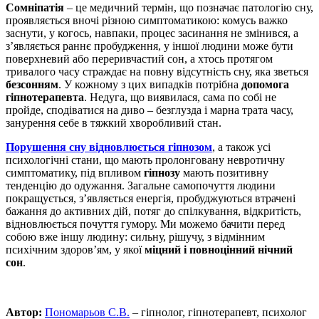
Сомніпатія
– це медичний термін, що позначає патологію сну,
проявляється вночі різною симптоматикою: комусь важко
заснути, у когось, навпаки, процес засинання не змінився, а
з’являється раннє пробудження, у іншої людини може бути
поверхневий або переривчастий сон, а хтось протягом
тривалого часу страждає на повну відсутність сну, яка зветься
безсонням
. У кожному з цих випадків потрібна
допомога
гіпнотерапевта
. Недуга, що виявилася, сама по собі не
пройде, сподіватися на диво – безглузда і марна трата часу,
занурення себе в тяжкий хворобливий стан.
Порушення сну відновлюється гіпнозом
, а також усі
психологічні стани, що мають пролонговану невротичну
симптоматику, під впливом
гіпнозу
мають позитивну
тенденцію до одужання. Загальне самопочуття людини
покращується, з’являється енергія, пробуджуються втрачені
бажання до активних дій, потяг до спілкування, відкритість,
відновлюється почуття гумору. Ми можемо бачити перед
собою вже іншу людину: сильну, рішучу, з відмінним
психічним здоров’ям, у якої
міцний і повноцінний нічний
сон
.
Автор:
Пономарьов С.В.
– гіпнолог, гіпнотерапевт, психолог